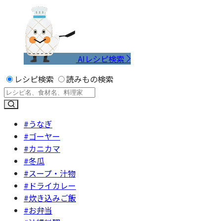
AIレシピ検索
レシピ検索
読みもの検索
#うなぎ
#ゴーヤー
#カニカマ
#冬瓜
#スープ・汁物
#ドライカレー
#炊き込みご飯
#お弁当