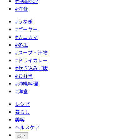
#沖縄料理
#洋食
#うなぎ
#ゴーヤー
#カニカマ
#冬瓜
#スープ・汁物
#ドライカレー
#炊き込みご飯
#お弁当
#沖縄料理
#洋食
レシピ
暮らし
美容
ヘルスケア
占い