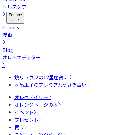
ヘルスケア
Fortune
占い
Comics
漫画
Blog
オレペエディター
鏡リュウジの12星座占い
水晶玉子のプレミアムうさぎ占い
オレペデイリー
オレンジページの本
イベント
プレゼント
買う
こどもオレンジページ