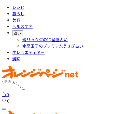
レシピ
暮らし
美容
ヘルスケア
占い
鏡リュウジの12星座占い
水晶玉子のプレミアムうさぎ占い
オレペエディター
漫画
0
0