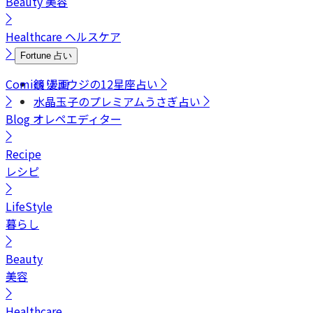
Beauty
美容
Healthcare
ヘルスケア
Fortune
占い
Comics
鏡リュウジの12星座占い
漫画
水晶玉子のプレミアムうさぎ占い
Blog
オレペエディター
Recipe
レシピ
LifeStyle
暮らし
Beauty
美容
Healthcare