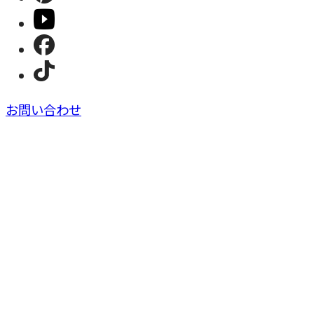
お問い合わせ
今日の献立
自由にレシピを検索！
AIレシピ検索
レシピ検索
読みもの検索