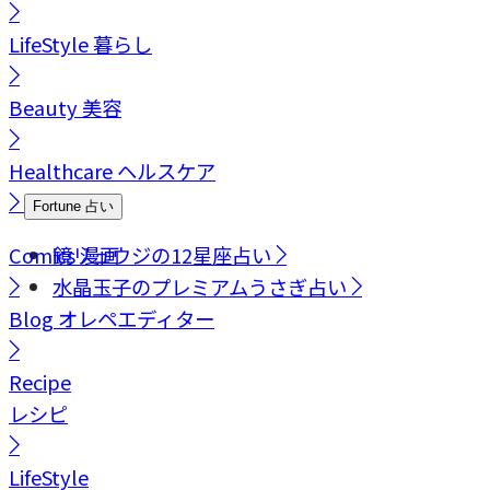
LifeStyle
暮らし
Beauty
美容
Healthcare
ヘルスケア
Fortune
占い
Comics
鏡リュウジの12星座占い
漫画
水晶玉子のプレミアムうさぎ占い
Blog
オレペエディター
Recipe
レシピ
LifeStyle