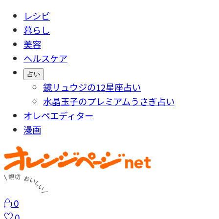
レシピ
暮らし
美容
ヘルスケア
占い
鏡リュウジの12星座占い
水晶玉子のプレミアムうさぎ占い
オレペエディター
漫画
0
0