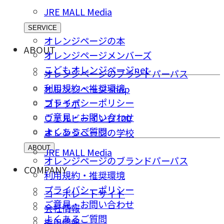
JRE MALL Media
SERVICE
オレンジページの本
ABOUT
オレンジページメンバーズ
こどもオレンジページnet
オレンジページのブランドパーパス
利用規約・推奨環境
オレンジページ shop
プライバシーポリシー
コトラボ
ご意⾒・お問い合わせ
ウェルビーイング100
よくあるご質問
オレンジページの学校
ABOUT
JRE MALL Media
オレンジページのブランドパーパス
COMPANY
利用規約・推奨環境
プライバシーポリシー
コーポレートサイト
ご意⾒・お問い合わせ
会社情報
よくあるご質問
採⽤情報