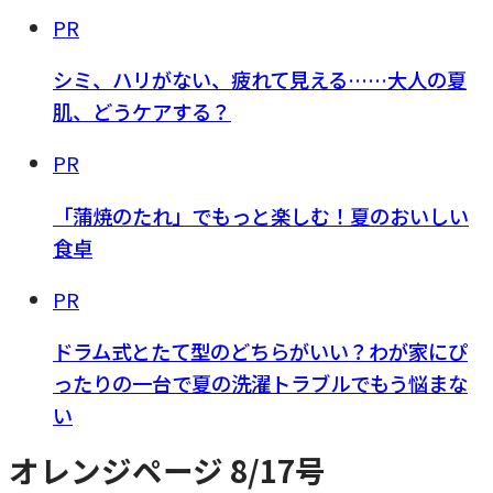
PR
シミ、ハリがない、疲れて見える……大人の夏
肌、どうケアする？
PR
「蒲焼のたれ」でもっと楽しむ！夏のおいしい
食卓
PR
ドラム式とたて型のどちらがいい？わが家にぴ
ったりの一台で夏の洗濯トラブルでもう悩まな
い
オレンジページ 8/17号