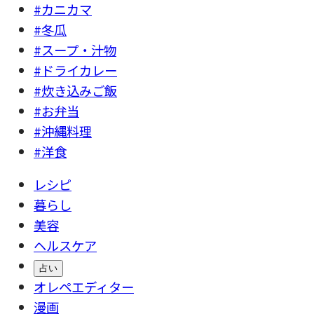
#カニカマ
#冬瓜
#スープ・汁物
#ドライカレー
#炊き込みご飯
#お弁当
#沖縄料理
#洋食
レシピ
暮らし
美容
ヘルスケア
占い
オレペエディター
漫画