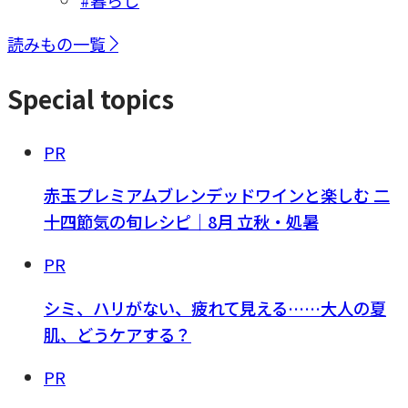
#暮らし
読みもの一覧
Special topics
PR
赤玉プレミアムブレンデッドワインと楽しむ 二
十四節気の旬レシピ｜8月 立秋・処暑
PR
シミ、ハリがない、疲れて見える……大人の夏
肌、どうケアする？
PR