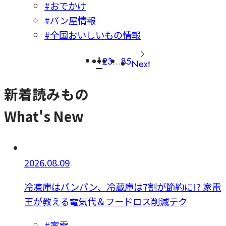
#おでかけ
#パン屋情報
#全国おいしいもの情報
1
2
3
…
85
Next
新着読みもの
What's New
2026.08.09
冷凍庫はパンパン、冷蔵庫は7割が節約に!? 家電
王が教える電気代＆フードロス削減テク
#家電