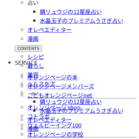
占い
鏡リュウジの12星座占い
水晶玉子のプレミアムうさぎ占い
オレペエディター
漫画
CONTENTS
レシピ
SERVICE
暮らし
美容
オレンジページの本
ヘルスケア
オレンジページメンバーズ
占い
こどもオレンジページnet
鏡リュウジの12星座占い
オレンジページ shop
水晶玉子のプレミアムうさぎ占い
コトラボ
オレペエディター
ウェルビーイング100
漫画
オレンジページの学校