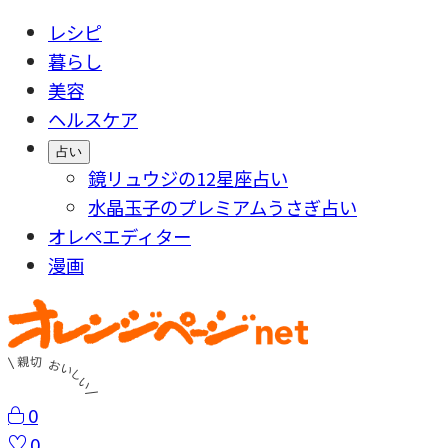
レシピ
暮らし
美容
ヘルスケア
占い
鏡リュウジの12星座占い
水晶玉子のプレミアムうさぎ占い
オレペエディター
漫画
0
0