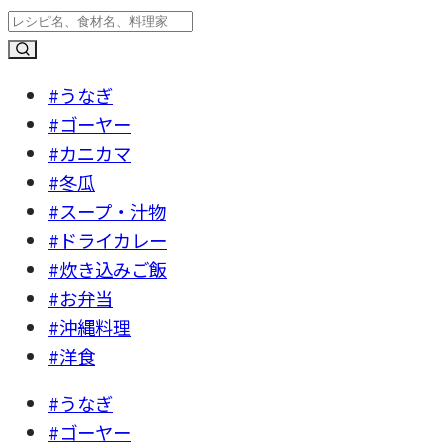
#うなぎ
#ゴーヤー
#カニカマ
#冬瓜
#スープ・汁物
#ドライカレー
#炊き込みご飯
#お弁当
#沖縄料理
#洋食
#うなぎ
#ゴーヤー