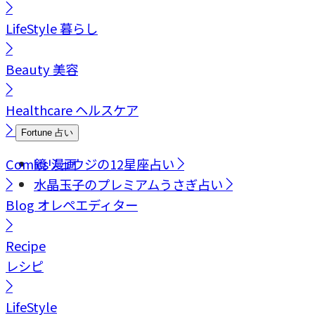
LifeStyle
暮らし
Beauty
美容
Healthcare
ヘルスケア
Fortune
占い
Comics
鏡リュウジの12星座占い
漫画
水晶玉子のプレミアムうさぎ占い
Blog
オレペエディター
Recipe
レシピ
LifeStyle