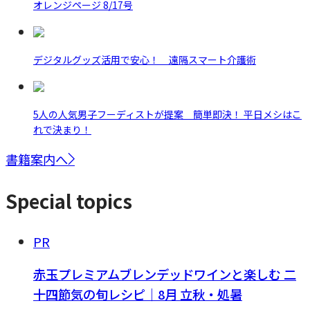
オレンジページ 8/17号
デジタルグッズ活用で安心！ 遠隔スマート介護術
5人の人気男子フーディストが提案 簡単即決！ 平日メシはこ
れで決まり！
書籍案内へ
Special topics
PR
赤玉プレミアムブレンデッドワインと楽しむ 二
十四節気の旬レシピ｜8月 立秋・処暑