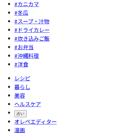
#カニカマ
#冬瓜
#スープ・汁物
#ドライカレー
#炊き込みご飯
#お弁当
#沖縄料理
#洋食
レシピ
暮らし
美容
ヘルスケア
占い
オレペエディター
漫画