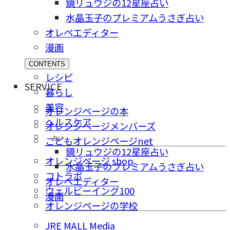
鏡リュウジの12星座占い
水晶玉子のプレミアムうさぎ占い
オレペエディター
漫画
CONTENTS
レシピ
SERVICE
暮らし
美容
オレンジページの本
ヘルスケア
オレンジページメンバーズ
占い
こどもオレンジページnet
鏡リュウジの12星座占い
オレンジページ shop
水晶玉子のプレミアムうさぎ占い
コトラボ
オレペエディター
ウェルビーイング100
漫画
オレンジページの学校
JRE MALL Media