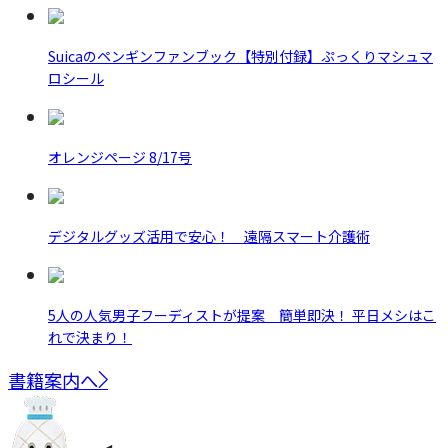
Suicaのペンギンファンブック【特別付録】ぷっくりマシュマ
ロシール
オレンジページ 8/17号
デジタルグッズ活用で安心！ 遠隔スマート介護術
5人の人気男子フーディストが提案 簡単即決！ 平日メシはこ
れで決まり！
書籍案内へ