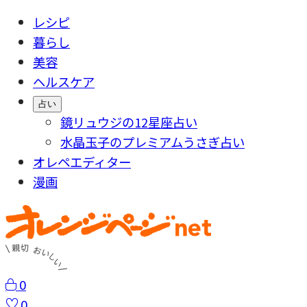
レシピ
暮らし
美容
ヘルスケア
占い
鏡リュウジの12星座占い
水晶玉子のプレミアムうさぎ占い
オレペエディター
漫画
0
0