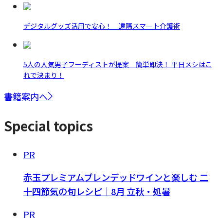
デジタルグッズ活用で安心！ 遠隔スマート介護術
5人の人気男子フーディストが提案 簡単即決！ 平日メシはこ
れで決まり！
書籍案内へ
Special topics
PR
赤玉プレミアムブレンデッドワインと楽しむ 二
十四節気の旬レシピ｜8月 立秋・処暑
PR