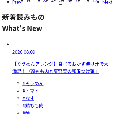
5
1
…
3
4
6
7
…
17
Prev
Next
新着読みもの
What's New
2026.08.09
【そうめんアレンジ】食べるおかず漬け汁で大
満足！『鶏もも肉と夏野菜の和風つけ麺』
#そうめん
#トマト
#なす
#鶏もも肉
#麺