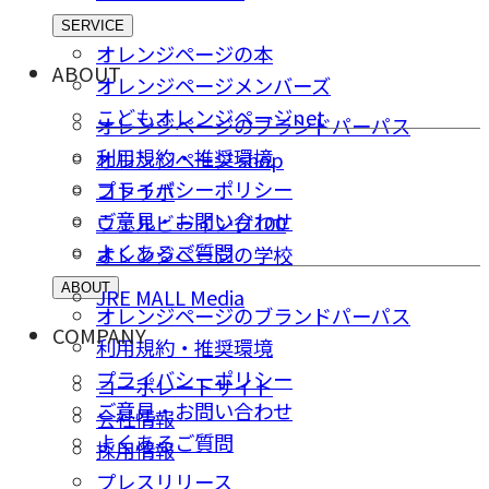
SERVICE
オレンジページの本
ABOUT
オレンジページメンバーズ
こどもオレンジページnet
オレンジページのブランドパーパス
利用規約・推奨環境
オレンジページ shop
プライバシーポリシー
コトラボ
ご意⾒・お問い合わせ
ウェルビーイング100
よくあるご質問
オレンジページの学校
ABOUT
JRE MALL Media
オレンジページのブランドパーパス
COMPANY
利用規約・推奨環境
プライバシーポリシー
コーポレートサイト
ご意⾒・お問い合わせ
会社情報
よくあるご質問
採⽤情報
プレスリリース