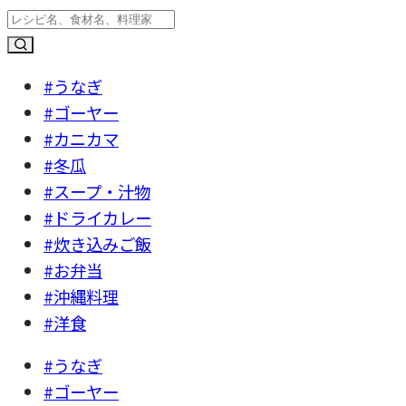
#うなぎ
#ゴーヤー
#カニカマ
#冬瓜
#スープ・汁物
#ドライカレー
#炊き込みご飯
#お弁当
#沖縄料理
#洋食
#うなぎ
#ゴーヤー