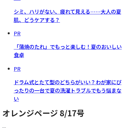
シミ、ハリがない、疲れて見える……大人の夏
肌、どうケアする？
PR
「蒲焼のたれ」でもっと楽しむ！夏のおいしい
食卓
PR
ドラム式とたて型のどちらがいい？わが家にぴ
ったりの一台で夏の洗濯トラブルでもう悩まな
い
オレンジページ 8/17号