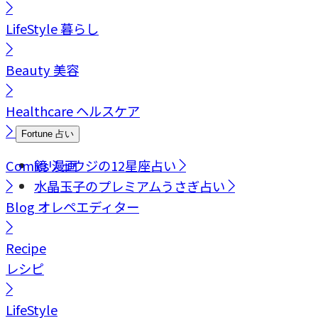
LifeStyle
暮らし
Beauty
美容
Healthcare
ヘルスケア
Fortune
占い
Comics
鏡リュウジの12星座占い
漫画
水晶玉子のプレミアムうさぎ占い
Blog
オレペエディター
Recipe
レシピ
LifeStyle