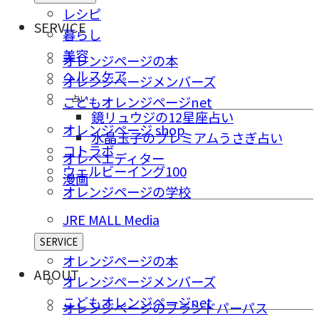
レシピ
SERVICE
暮らし
美容
オレンジページの本
ヘルスケア
オレンジページメンバーズ
占い
こどもオレンジページnet
鏡リュウジの12星座占い
オレンジページ shop
水晶玉子のプレミアムうさぎ占い
コトラボ
オレペエディター
ウェルビーイング100
漫画
オレンジページの学校
JRE MALL Media
SERVICE
オレンジページの本
ABOUT
オレンジページメンバーズ
こどもオレンジページnet
オレンジページのブランドパーパス