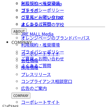
利用規約・推奨環境
オレンジページ shop
プライバシーポリシー
コトラボ
ご意⾒・お問い合わせ
ウェルビーイング100
よくあるご質問
オレンジページの学校
ABOUT
JRE MALL Media
オレンジページのブランドパーパス
COMPANY
利用規約・推奨環境
プライバシーポリシー
コーポレートサイト
ご意⾒・お問い合わせ
会社情報
よくあるご質問
採⽤情報
プレスリリース
コンプライアンス相談窓⼝
広告のご案内
COMPANY
コーポレートサイト
公式SNS