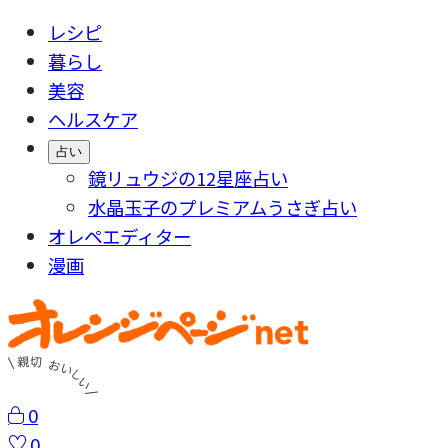
レシピ
暮らし
美容
ヘルスケア
占い
鏡リュウジの12星座占い
水晶玉子のプレミアムうさぎ占い
オレペエディター
漫画
0
0