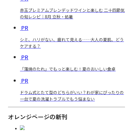
赤玉プレミアムブレンデッドワインと楽しむ 二十四節気
の旬レシピ｜8月 立秋・処暑
PR
シミ、ハリがない、疲れて見える……大人の夏肌、どう
ケアする？
PR
「蒲焼のたれ」でもっと楽しむ！夏のおいしい食卓
PR
ドラム式とたて型のどちらがいい？わが家にぴったりの
一台で夏の洗濯トラブルでもう悩まない
オレンジページの新刊