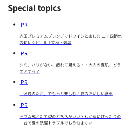
Special topics
PR
赤玉プレミアムブレンデッドワインと楽しむ 二十四節気
の旬レシピ｜8月 立秋・処暑
PR
シミ、ハリがない、疲れて見える……大人の夏肌、どう
ケアする？
PR
「蒲焼のたれ」でもっと楽しむ！夏のおいしい食卓
PR
ドラム式とたて型のどちらがいい？わが家にぴったりの
一台で夏の洗濯トラブルでもう悩まない