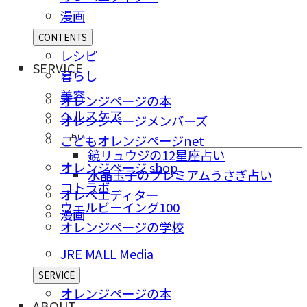
漫画
CONTENTS
レシピ
SERVICE
暮らし
美容
オレンジページの本
ヘルスケア
オレンジページメンバーズ
占い
こどもオレンジページnet
鏡リュウジの12星座占い
オレンジページ shop
水晶玉子のプレミアムうさぎ占い
コトラボ
オレペエディター
ウェルビーイング100
漫画
オレンジページの学校
JRE MALL Media
SERVICE
オレンジページの本
ABOUT