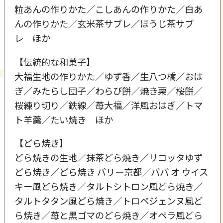
粒あんの作りかた／こしあんの作りかた／白あ
んの作りかた／玄米茶サブレ／ほうじ茶サブ
レ ほか
【伝統的な和菓子】
大福生地の作りかた／ゆず香／生八つ橋／おは
ぎ／みたらし団子／わらび餅／焼き栗／桜餅／
桜練り切り／鉄線／苺大福／洋風おはぎ／トマ
ト羊羹／たい焼き ほか
【どら焼き】
どら焼きの生地／抹茶どら焼き／リコッタゆず
どら焼き／どら焼き パリー京都／ババ オ ウイス
キー風どら焼き／タルトシトロン風どら焼き／
タルトタタン風どら焼き／トロペジェンヌ風ど
ら焼き／苺と黒ゴマのどら焼き／オペラ風どら