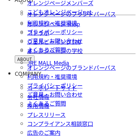
オレンジページメンバーズ
こどもオレンジページnet
オレンジページのブランドパーパス
利用規約・推奨環境
オレンジページ shop
プライバシーポリシー
コトラボ
ご意⾒・お問い合わせ
ウェルビーイング100
よくあるご質問
オレンジページの学校
ABOUT
JRE MALL Media
オレンジページのブランドパーパス
COMPANY
利用規約・推奨環境
プライバシーポリシー
コーポレートサイト
ご意⾒・お問い合わせ
会社情報
よくあるご質問
採⽤情報
プレスリリース
コンプライアンス相談窓⼝
広告のご案内