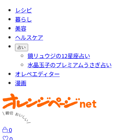
レシピ
暮らし
美容
ヘルスケア
占い
鏡リュウジの12星座占い
水晶玉子のプレミアムうさぎ占い
オレペエディター
漫画
0
0