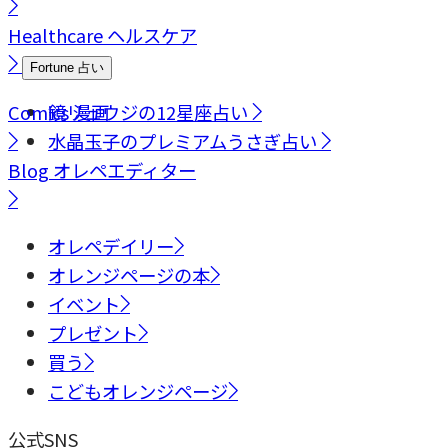
Healthcare
ヘルスケア
Fortune
占い
Comics
鏡リュウジの12星座占い
漫画
水晶玉子のプレミアムうさぎ占い
Blog
オレペエディター
オレペデイリー
オレンジページの本
イベント
プレゼント
買う
こどもオレンジページ
公式SNS