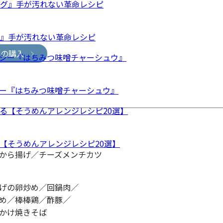
グ』手が汚れない革命レシピ
版の購入
ー『はちみつ味噌チャーシュウ』
【そうめんアレンジレシピ20選】
から揚げ／チーズメンチカツ
げの卵炒め／回鍋肉／
め／棒棒鶏／酢豚／
かけ焼きそば