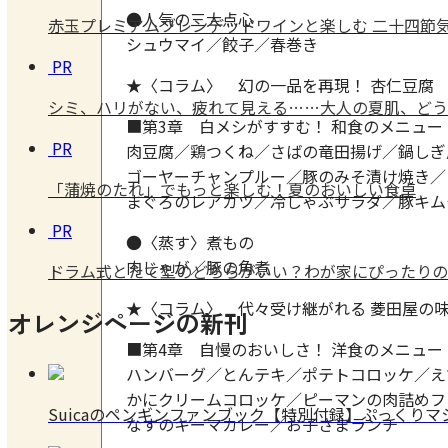
●人気の三大点心
赤玉プレミアムブレンデッドワインと楽しむ 二十四節気
シュウマイ／餃子／春巻き
PR
★〈コラム〉 幻の一品を再現！ 杏仁豆腐
シミ、ハリがない、疲れて見える……大人の夏肌、どう
■第3章 白メシがすすむ！ 和食のメニュー
PR
肉豆腐／鶏つくね／さばの竜田揚げ／鍋しぎ
ゴーヤーチャンプルー／豚のみそ漬け焼き／
「蒲焼のたれ」でもっと楽しむ！夏のおいしい食卓
まぐろのレアカツ／冷しゃぶサラダ／豚キム
PR
●〈蒸す〉煮もの
肉じゃが／豚の角煮
ドラム式とたて型のどちらがいい？わが家にぴったりの
★〈コラム〉 代々受け継がれる 菱田屋の
オレンジページの新刊
■第4章 自慢のおいしさ！ 洋食のメニュー
ハンバーグ／とんテキ／ポテトコロッケ／え
かにクリームコロッケ／ピーマンの肉詰めフ
Suicaのペンギンファンブック【特別付録】ぷっくり
なすのキーマカレー／お子さまランチ