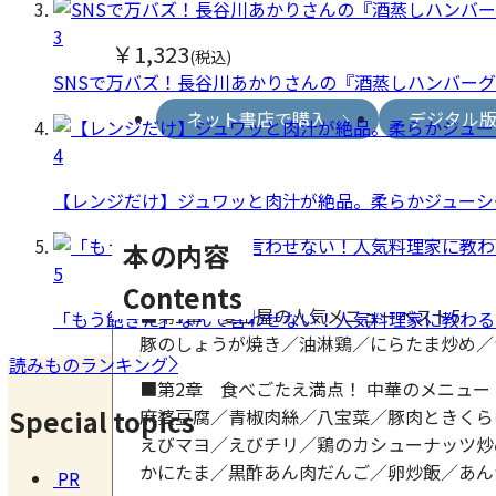
3
￥1,323
(税込)
SNSで万バズ！長谷川あかりさんの『酒蒸しハンバー
ネット書店で購入
デジタル
4
【レンジだけ】ジュワッと肉汁が絶品。柔らかジューシ
本の内容
5
Contents
■第1章 菱田屋の人気メニューベスト5
「もう飽きた」なんて言わせない！人気料理家に教わる
豚のしょうが焼き／油淋鶏／にらたま炒め／
読みものランキング
■第2章 食べごたえ満点！ 中華のメニュー
Special topics
麻婆豆腐／青椒肉絲／八宝菜／豚肉ときくら
えびマヨ／えびチリ／鶏のカシューナッツ炒
かにたま／黒酢あん肉だんご／卵炒飯／あん
PR