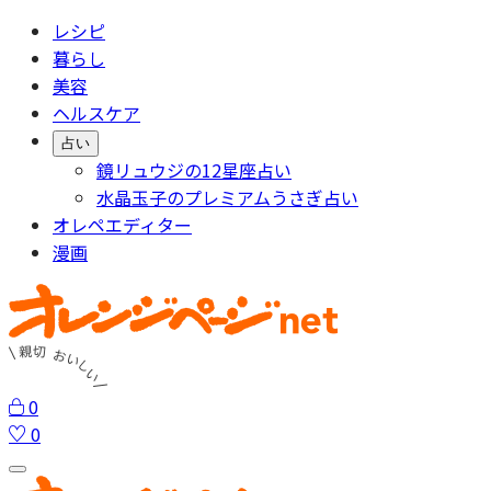
レシピ
暮らし
美容
ヘルスケア
占い
鏡リュウジの12星座占い
水晶玉子のプレミアムうさぎ占い
オレペエディター
漫画
0
0