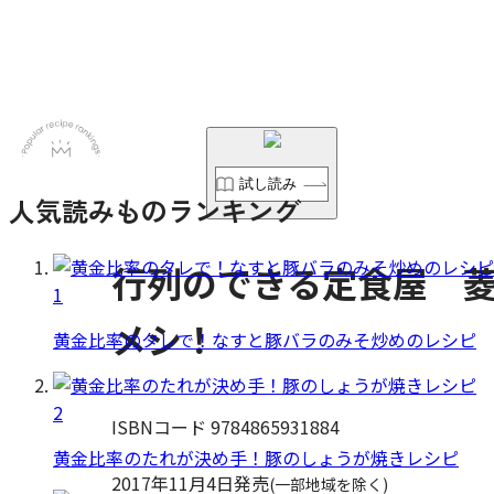
試し読み
人気読みものランキング
行列のできる定食屋 
1
メシ！
黄金比率のタレで！なすと豚バラのみそ炒めのレシピ
2
ISBNコード 9784865931884
黄金比率のたれが決め手！豚のしょうが焼きレシピ
2017年11月4日発売
(一部地域を除く)