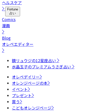
ヘルスケア
Fortune
占い
Comics
漫画
Blog
オレペエディター
鏡リュウジの12星座占い
水晶玉子のプレミアムうさぎ占い
オレペデイリー
オレンジページの本
イベント
プレゼント
買う
こどもオレンジページ