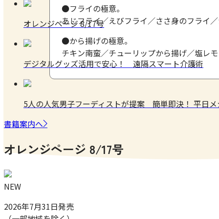
●フライの極意。
あじフライ／えびフライ／ささ身のフライ／
オレンジページ 8/17号
●から揚げの極意。
チキン南蛮／チューリップから揚げ／塩レモ
デジタルグッズ活用で安心！ 遠隔スマート介護術
5人の人気男子フーディストが提案 簡単即決！ 平日
書籍案内へ
オレンジページ 8/17号
NEW
2026年7月31日発売
（一部地域を除く）