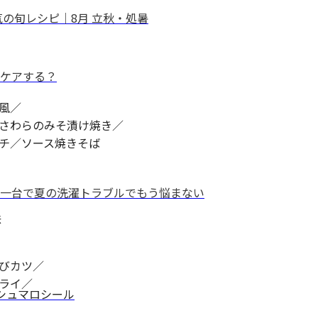
の旬レシピ｜8月 立秋・処暑
ケアする？
風／
さわらのみそ漬け焼き／
チ／ソース焼きそば
一台で夏の洗濯トラブルでもう悩まない
味
びカツ／
ライ／
マシュマロシール