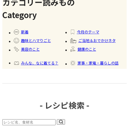
カテゴリー読みもの
ツ商品】
Category
#暮ら
#自家
#冷凍
#健康
し
製フ
食品
新着
今月のテーマ
ード
趣味とハマりごと
ご当地＆おでかけネタ
#かき
美容のこと
健康のこと
氷
みんな、なに着てる？
家事・家電・暮らしの話
おいしいもの発見
今日、何作った？
- レシピ検索 -
#調味
料・