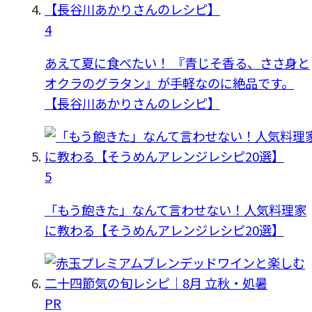
4
あえて夏に食べたい！ 『青じそ香る、ささ身と
オクラのグラタン』が手軽なのに絶品です。
【長谷川あかりさんのレシピ】
5
「もう飽きた」なんて言わせない！人気料理家
に教わる【そうめんアレンジレシピ20選】
PR