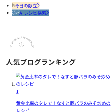
香辛
今日の献立
料
AIレシピ検索
人気ブログランキング
1
黄金比率のタレで！なすと豚バラのみそ炒めの
レシピ