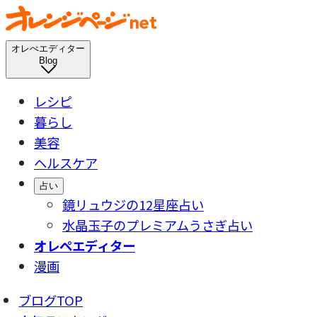
オレぺエディター
Blog
レシピ
暮らし
美容
ヘルスケア
占い
鏡リュウジの12星座占い
水晶玉子のプレミアムうさぎ占い
オレペエディター
漫画
ブログTOP