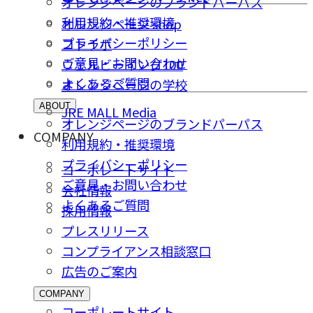
オレンジページのブランドパーパス
利用規約・推奨環境
オレンジページ shop
プライバシーポリシー
コトラボ
ご意⾒・お問い合わせ
ウェルビーイング100
よくあるご質問
オレンジページの学校
ABOUT
JRE MALL Media
オレンジページのブランドパーパス
COMPANY
利用規約・推奨環境
プライバシーポリシー
コーポレートサイト
ご意⾒・お問い合わせ
会社情報
よくあるご質問
採⽤情報
プレスリリース
コンプライアンス相談窓⼝
広告のご案内
COMPANY
コーポレートサイト