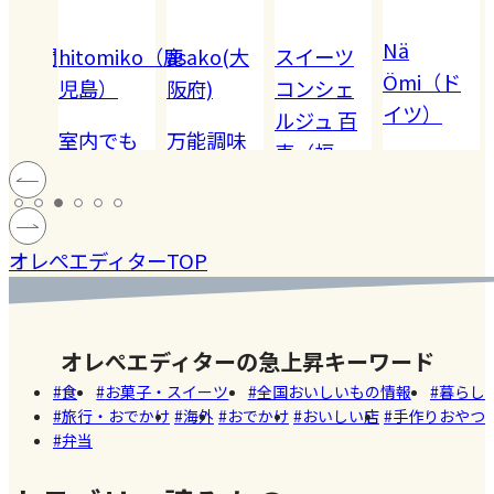
Nä
omiko（鹿
asako(大
スイーツ
Akiko（愛
Ömi（ド
）
阪府)
コンシェ
知）
イツ）
ルジュ 百
でも
万能調味
【夏休み
恵（福
ハードル
!! 愛
料【塩レ
の学童弁
岡）
の高い
ン
モン】を
当】小学
#健康
#レモ
#お弁
［サング
蓄積
仕込んで
マツコの
生ママの
#ファ
ン
当
オレぺエディターTOP
ラス］
中症
みた！
知らない
リアルな
ッシ
ウン
世界でも
お弁当事
ョン
#おい
し
紹介され
情を大公
しい
オレぺエディターの急上昇キーワード
た!珍しく
開
店
食
お菓子・スイーツ
全国おいしいもの情報
暮らし
て美味し
旅行・おでかけ
海外
おでかけ
おいしい店
手作りおやつ
いかき氷
弁当
名店【夏
のスイー