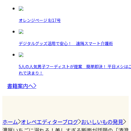
オレンジページ 8/17号
デジタルグッズ活用で安心！ 遠隔スマート介護術
5人の人気男子フーディストが提案 簡単即決！ 平日メシは
れで決まり！
書籍案内へ
ホーム
オレペエディターブログ
おいしいもの発見
濃厚いちごに溺れる！美しすぎる断面が話題の「清澄