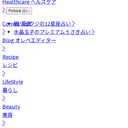
Healthcare
ヘルスケア
Fortune
占い
Comics
鏡リュウジの12星座占い
漫画
水晶玉子のプレミアムうさぎ占い
Blog
オレペエディター
Recipe
レシピ
LifeStyle
暮らし
Beauty
美容