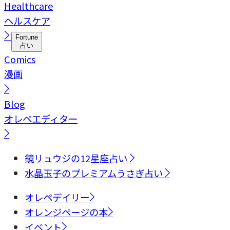
Healthcare
ヘルスケア
Fortune
占い
Comics
漫画
Blog
オレペエディター
鏡リュウジの12星座占い
水晶玉子のプレミアムうさぎ占い
オレペデイリー
オレンジページの本
イベント