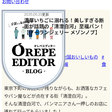
お問い合わせ
2025.05.23更新
濃厚いちごに溺れる！美しすぎる断
面が話題の「清澄白河」至福パン！
【ブーランジェリー メゾンノブ】
おいしいもの発見
#いち
#おいしい
#おでか
#全国おいしいもの
#
ご
店
け
情報
食
東京下町の雰囲気が残りながらも、お洒落なカフェ
やパン屋などが点在する街「清澄白河」。
そんな清澄白河で、パンマニアさん一押しのお店に
連れて行ってもらいました！