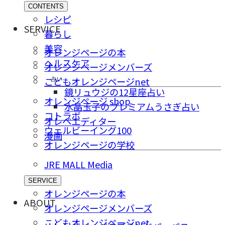
CONTENTS
レシピ
SERVICE
暮らし
美容
オレンジページの本
ヘルスケア
オレンジページメンバーズ
占い
こどもオレンジページnet
鏡リュウジの12星座占い
オレンジページ shop
水晶玉子のプレミアムうさぎ占い
コトラボ
オレペエディター
ウェルビーイング100
漫画
オレンジページの学校
JRE MALL Media
SERVICE
オレンジページの本
ABOUT
オレンジページメンバーズ
こどもオレンジページnet