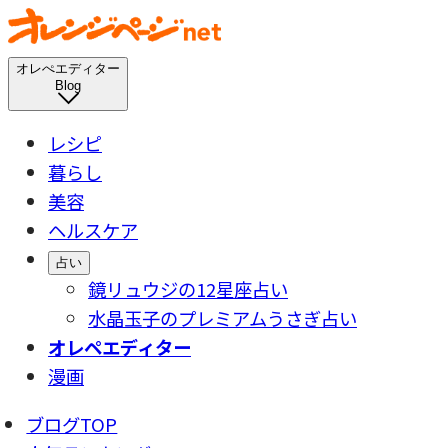
オレぺエディター
Blog
レシピ
暮らし
美容
ヘルスケア
占い
鏡リュウジの12星座占い
水晶玉子のプレミアムうさぎ占い
オレペエディター
漫画
ブログTOP