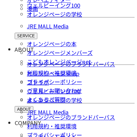
ウェルビーイング100
漫画
オレンジページの学校
JRE MALL Media
SERVICE
オレンジページの本
ABOUT
オレンジページメンバーズ
こどもオレンジページnet
オレンジページのブランドパーパス
利用規約・推奨環境
オレンジページ shop
プライバシーポリシー
コトラボ
ご意⾒・お問い合わせ
ウェルビーイング100
よくあるご質問
オレンジページの学校
ABOUT
JRE MALL Media
オレンジページのブランドパーパス
COMPANY
利用規約・推奨環境
プライバシーポリシー