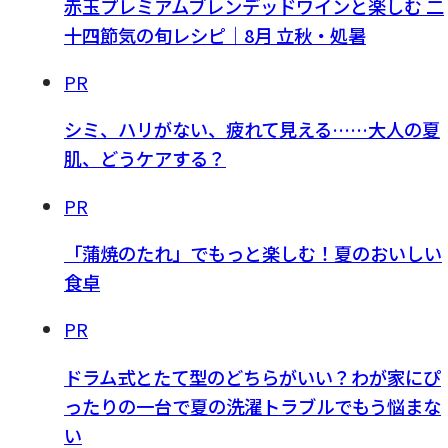
赤玉プレミアムブレンデッドワインと楽しむ 二
十四節気の旬レシピ｜8月 立秋・処暑
PR
シミ、ハリがない、疲れて見える……大人の夏
肌、どうケアする？
PR
「蒲焼のたれ」でもっと楽しむ！夏のおいしい
食卓
PR
ドラム式とたて型のどちらがいい？わが家にぴ
ったりの一台で夏の洗濯トラブルでもう悩まな
い