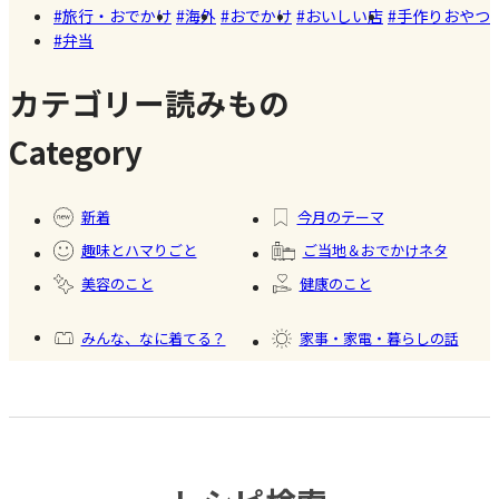
旅行・おでかけ
海外
おでかけ
おいしい店
手作りおやつ
いかき氷
弁当
名店【夏
のスイー
カテゴリー読みもの
ツ商品】
Category
#暮ら
#自家
#冷凍
#健康
し
製フ
食品
新着
今月のテーマ
ード
趣味とハマりごと
ご当地＆おでかけネタ
#かき
美容のこと
健康のこと
氷
みんな、なに着てる？
家事・家電・暮らしの話
おいしいもの発見
今日、何作った？