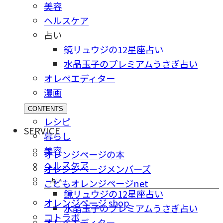
美容
ヘルスケア
占い
鏡リュウジの12星座占い
水晶玉子のプレミアムうさぎ占い
オレペエディター
漫画
CONTENTS
レシピ
SERVICE
暮らし
美容
オレンジページの本
ヘルスケア
オレンジページメンバーズ
占い
こどもオレンジページnet
鏡リュウジの12星座占い
オレンジページ shop
水晶玉子のプレミアムうさぎ占い
コトラボ
オレペエディター