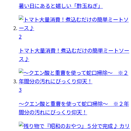
暑い日にあると嬉しい「酢玉ねぎ」
2
トマト大量消費！煮込むだけの簡単ミートソー
ス♪
3
〜クエン酸と重曹を使って蛇口掃除〜 ※２年
間分の汚れにびっくり仰天！