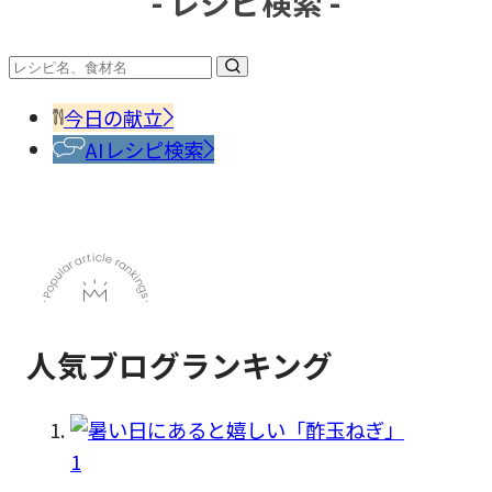
- レシピ検索 -
#調味
料・
香辛
今日の献立
料
AIレシピ検索
人気ブログランキング
1