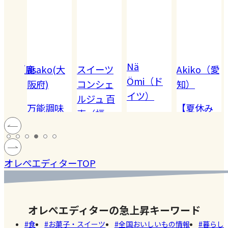
Nä
omiko（鹿
asako(大
スイーツ
Akiko（愛
Ömi（ド
）
阪府)
コンシェ
知）
イツ）
ルジュ 百
でも
万能調味
【夏休み
恵（福
ハードル
!! 愛
料【塩レ
の学童弁
岡）
の高い
ン
モン】を
当】小学
#健康
#レモ
#お弁
［サング
蓄積
仕込んで
マツコの
生ママの
#ファ
ン
当
オレぺエディターTOP
ラス］
中症
みた！
知らない
リアルな
ッシ
ウン
世界でも
お弁当事
ョン
#おい
し
紹介され
情を大公
しい
オレぺエディターの急上昇キーワード
た!珍しく
開
店
食
お菓子・スイーツ
全国おいしいもの情報
暮らし
て美味し