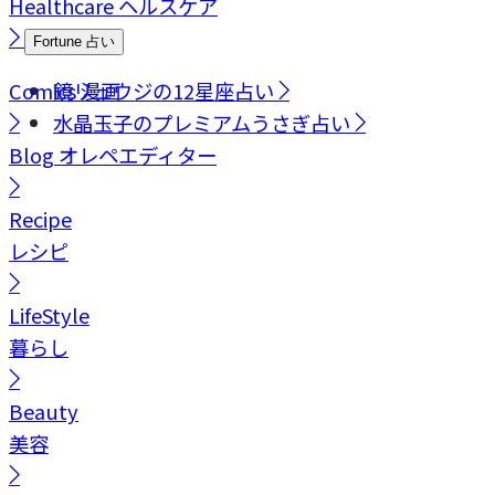
Healthcare
ヘルスケア
Fortune
占い
Comics
鏡リュウジの12星座占い
漫画
水晶玉子のプレミアムうさぎ占い
Blog
オレペエディター
Recipe
レシピ
LifeStyle
暮らし
Beauty
美容