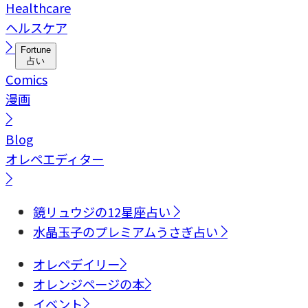
Healthcare
ヘルスケア
Fortune
占い
Comics
漫画
Blog
オレペエディター
鏡リュウジの12星座占い
水晶玉子のプレミアムうさぎ占い
オレペデイリー
オレンジページの本
イベント