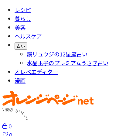
レシピ
暮らし
美容
ヘルスケア
占い
鏡リュウジの12星座占い
水晶玉子のプレミアムうさぎ占い
オレペエディター
漫画
0
0