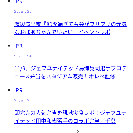
PR
2025.10.29
渡辺満里奈『80を過ぎても髪がフサフサの元気
なおばあちゃんでいたい』イベントレポ
PR
2025.10.24
11/9、ジェフユナイテッド鳥海晃司選手プロデ
ュース弁当をスタジアム販売！オレペ監修
PR
2025.10.21
即完売の人気弁当を現地実食レポ！ジェフユナ
イテッド田中和樹選手のコラボ弁当／千葉