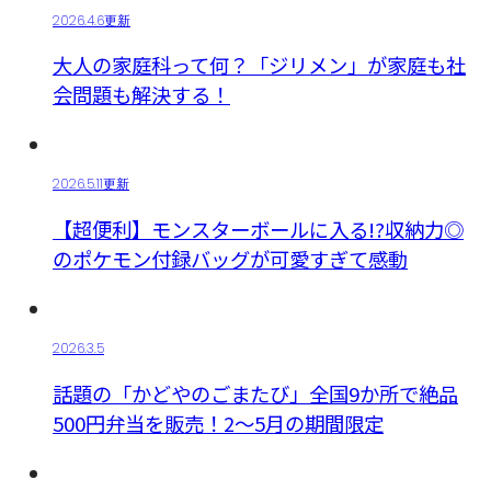
2026.4.6更新
大人の家庭科って何？「ジリメン」が家庭も社
会問題も解決する！
2026.5.11更新
【超便利】モンスターボールに入る!?収納力◎
のポケモン付録バッグが可愛すぎて感動
2026.3.5
話題の「かどやのごまたび」全国9か所で絶品
500円弁当を販売！2～5月の期間限定