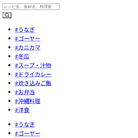
#うなぎ
#ゴーヤー
#カニカマ
#冬瓜
#スープ・汁物
#ドライカレー
#炊き込みご飯
#お弁当
#沖縄料理
#洋食
#うなぎ
#ゴーヤー