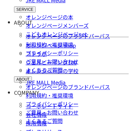
SERVICE
オレンジページの本
ABOUT
オレンジページメンバーズ
こどもオレンジページnet
オレンジページのブランドパーパス
利用規約・推奨環境
オレンジページ shop
プライバシーポリシー
コトラボ
ご意⾒・お問い合わせ
ウェルビーイング100
よくあるご質問
オレンジページの学校
ABOUT
JRE MALL Media
オレンジページのブランドパーパス
COMPANY
利用規約・推奨環境
プライバシーポリシー
コーポレートサイト
ご意⾒・お問い合わせ
会社情報
よくあるご質問
採⽤情報