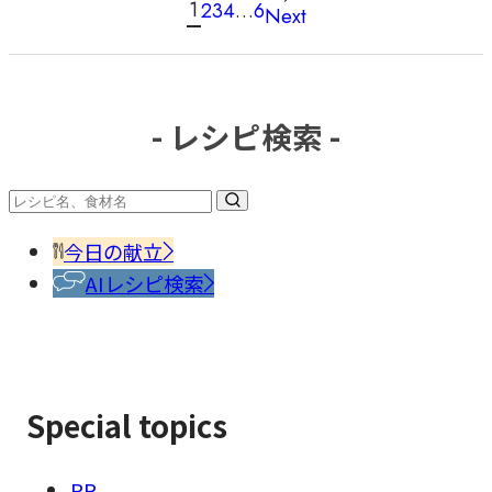
投
1
2
3
4
…
6
Next
稿
の
ペ
ー
- レシピ検索 -
ジ
送
り
今日の献立
AIレシピ検索
Special topics
PR