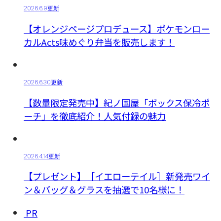
2026.6.9更新
【オレンジページプロデュース】ポケモンロー
カルActs味めぐり弁当を販売します！
2026.6.30更新
【数量限定発売中】紀ノ国屋「ボックス保冷ポ
ーチ」を徹底紹介！人気付録の魅力
2026.4.14更新
【プレゼント】［イエローテイル］新発売ワイ
ン＆バッグ＆グラスを抽選で10名様に！
PR