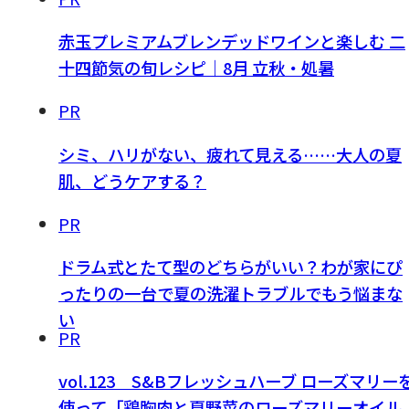
赤玉プレミアムブレンデッドワインと楽しむ 二
十四節気の旬レシピ｜8月 立秋・処暑
PR
シミ、ハリがない、疲れて見える……大人の夏
肌、どうケアする？
PR
ドラム式とたて型のどちらがいい？わが家にぴ
ったりの一台で夏の洗濯トラブルでもう悩まな
い
PR
vol.123 S&Bフレッシュハーブ ローズマリー
使って「鶏胸肉と夏野菜のローズマリーオイル