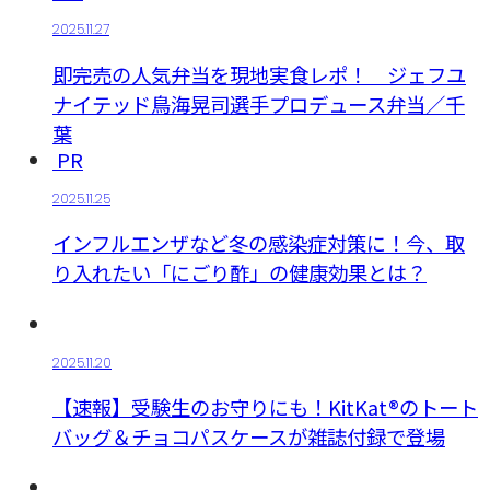
2025.11.27
即完売の人気弁当を現地実食レポ！ ジェフユ
ナイテッド鳥海晃司選手プロデュース弁当／千
葉
PR
2025.11.25
インフルエンザなど冬の感染症対策に！今、取
り入れたい「にごり酢」の健康効果とは？
2025.11.20
【速報】受験生のお守りにも！KitKat®のトート
バッグ＆チョコパスケースが雑誌付録で登場