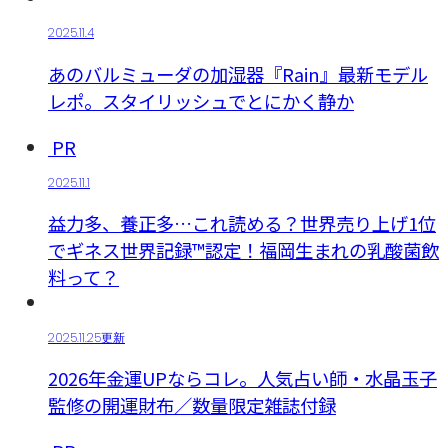
2025.11.4
あのバルミューダの加湿器『Rain』最新モデル
レポ。スタイリッシュでとにかく静か
PR
2025.11.1
益力多、養正多…これ読める？世界売り上げ1位
でギネス世界記録™認定！福岡生まれの乳酸菌飲
料って？
2025.11.25更新
2026年金運UPならコレ。人気占い師・水晶玉子
監修の開運財布／数量限定雑誌付録