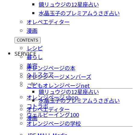
鏡リュウジの12星座占い
水晶玉子のプレミアムうさぎ占い
オレペエディター
漫画
CONTENTS
レシピ
SERVICE
暮らし
美容
オレンジページの本
ヘルスケア
オレンジページメンバーズ
占い
こどもオレンジページnet
鏡リュウジの12星座占い
オレンジページ shop
水晶玉子のプレミアムうさぎ占い
コトラボ
オレペエディター
ウェルビーイング100
漫画
オレンジページの学校
JRE MALL Media