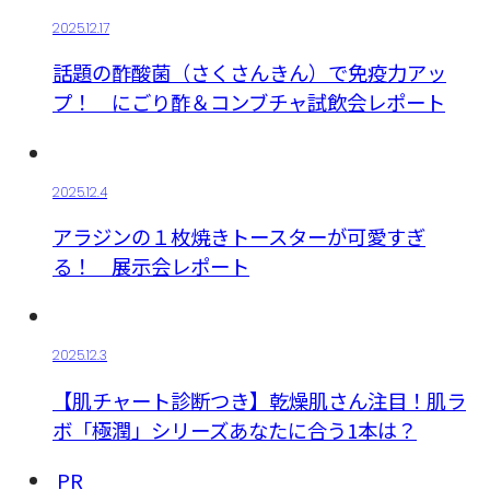
2025.12.17
話題の酢酸菌（さくさんきん）で免疫力アッ
プ！ にごり酢＆コンブチャ試飲会レポート
2025.12.4
アラジンの１枚焼きトースターが可愛すぎ
る！ 展示会レポート
2025.12.3
【肌チャート診断つき】乾燥肌さん注目！肌ラ
ボ「極潤」シリーズあなたに合う1本は？
PR