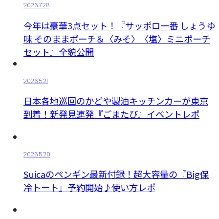
2026.7.28
今年は豪華3点セット！『サッポロ一番 しょうゆ
味 そのままポーチ＆〈みそ〉〈塩〉ミニポーチ
セット』全貌公開
2026.5.21
日本各地巡回のかどや製油キッチンカーが東京
到着！新発見連発『ごまたび』イベントレポ
2026.5.20
Suicaのペンギン最新付録！超大容量の『Big保
冷トート』予約開始♪使い方レポ