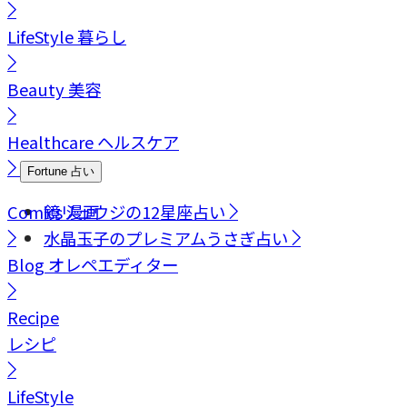
LifeStyle
暮らし
Beauty
美容
Healthcare
ヘルスケア
Fortune
占い
Comics
鏡リュウジの12星座占い
漫画
水晶玉子のプレミアムうさぎ占い
Blog
オレペエディター
Recipe
レシピ
LifeStyle