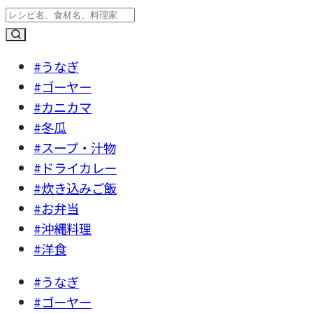
#うなぎ
#ゴーヤー
#カニカマ
#冬瓜
#スープ・汁物
#ドライカレー
#炊き込みご飯
#お弁当
#沖縄料理
#洋食
#うなぎ
#ゴーヤー