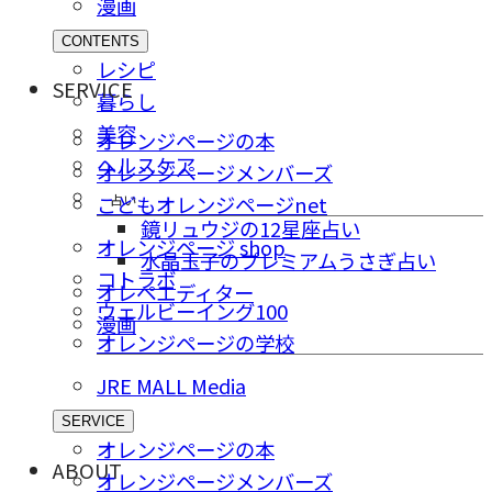
漫画
CONTENTS
レシピ
SERVICE
暮らし
美容
オレンジページの本
ヘルスケア
オレンジページメンバーズ
占い
こどもオレンジページnet
鏡リュウジの12星座占い
オレンジページ shop
水晶玉子のプレミアムうさぎ占い
コトラボ
オレペエディター
ウェルビーイング100
漫画
オレンジページの学校
JRE MALL Media
SERVICE
オレンジページの本
ABOUT
オレンジページメンバーズ