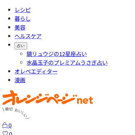
レシピ
暮らし
美容
ヘルスケア
占い
鏡リュウジの12星座占い
水晶玉子のプレミアムうさぎ占い
オレペエディター
漫画
0
0