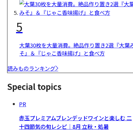
5
大葉30枚を大量消費。絶品作り置き2選『大葉
そ』＆『じゃこ香味揚げ』と食べ方
読みものランキング
Special topics
PR
赤玉プレミアムブレンデッドワインと楽しむ 二
十四節気の旬レシピ｜8月 立秋・処暑