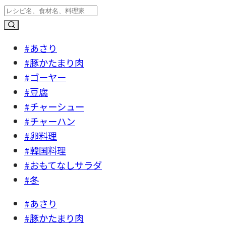
#あさり
#豚かたまり肉
#ゴーヤー
#豆腐
#チャーシュー
#チャーハン
#卵料理
#韓国料理
#おもてなしサラダ
#冬
#あさり
#豚かたまり肉