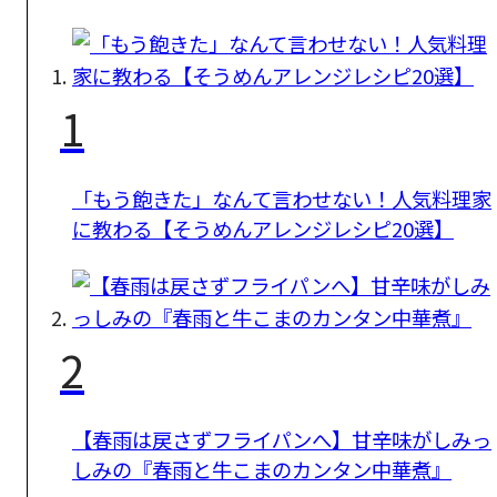
1
「もう飽きた」なんて言わせない！人気料理家
に教わる【そうめんアレンジレシピ20選】
2
【春雨は戻さずフライパンへ】甘辛味がしみっ
しみの『春雨と牛こまのカンタン中華煮』