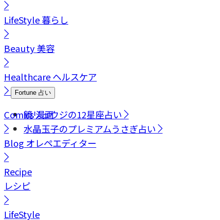
LifeStyle
暮らし
Beauty
美容
Healthcare
ヘルスケア
Fortune
占い
Comics
鏡リュウジの12星座占い
漫画
水晶玉子のプレミアムうさぎ占い
Blog
オレペエディター
Recipe
レシピ
LifeStyle