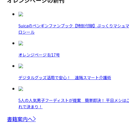
オレンジページの新刊
Suicaのペンギンファンブック【特別付録】ぷっくりマシュ
ロシール
オレンジページ 8/17号
デジタルグッズ活用で安心！ 遠隔スマート介護術
5人の人気男子フーディストが提案 簡単即決！ 平日メシは
れで決まり！
書籍案内へ