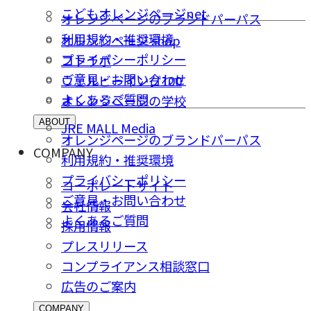
こどもオレンジページnet
オレンジページのブランドパーパス
利用規約・推奨環境
オレンジページ shop
プライバシーポリシー
コトラボ
ご意⾒・お問い合わせ
ウェルビーイング100
よくあるご質問
オレンジページの学校
ABOUT
JRE MALL Media
オレンジページのブランドパーパス
COMPANY
利用規約・推奨環境
プライバシーポリシー
コーポレートサイト
ご意⾒・お問い合わせ
会社情報
よくあるご質問
採⽤情報
プレスリリース
コンプライアンス相談窓⼝
広告のご案内
COMPANY