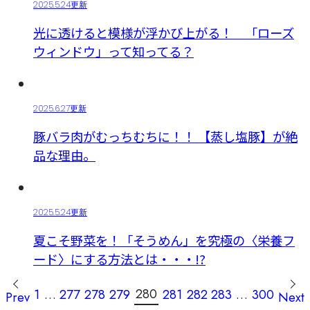
2025.5.24更新
光に透けると模様が浮かび上がる！ 「ローズ
ウィンドウ」って知ってる？
2025.6.27更新
豚バラ肉がむっちむちに！！ 【蒸し塩豚】が絶
品な理由。
2025.5.24更新
夏こそ野菜を！「そうめん」を究極の〈栄養フ
ード〉にする方法とは・・・!?
投
280
1
…
277
278
279
281
282
283
…
300
Prev
Next
稿