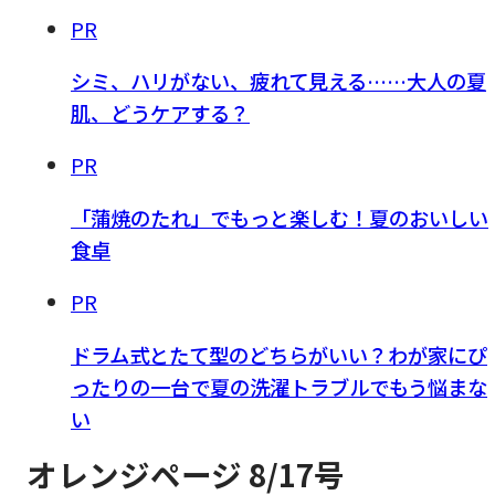
PR
シミ、ハリがない、疲れて見える……大人の夏
肌、どうケアする？
PR
「蒲焼のたれ」でもっと楽しむ！夏のおいしい
食卓
PR
ドラム式とたて型のどちらがいい？わが家にぴ
ったりの一台で夏の洗濯トラブルでもう悩まな
い
オレンジページ 8/17号