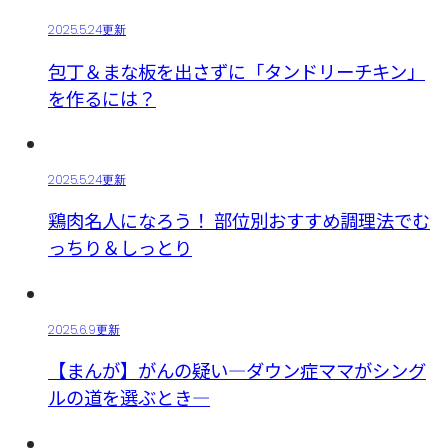
2025.5.24更新
包丁＆まな板を出さずに「タンドリーチキン」
を作るには？
2025.5.24更新
鶏肉名人になろう！ 部位別おすすめ調理法でむ
っちり＆しっとり
2025.6.9更新
【まんが】がんの疑い―ダウン症ママがシング
ルの道を選ぶとき―