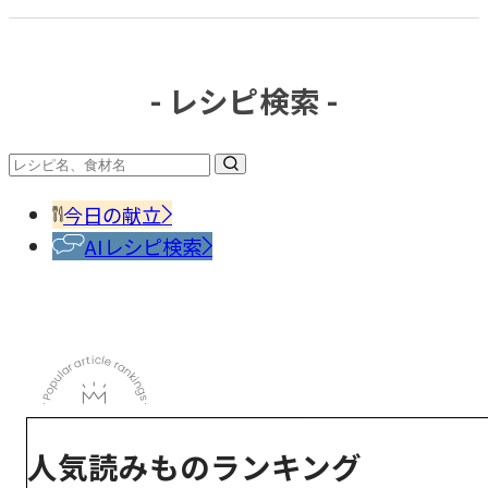
の
ペ
ー
- レシピ検索 -
ジ
送
り
今日の献立
AIレシピ検索
人気読みものランキング