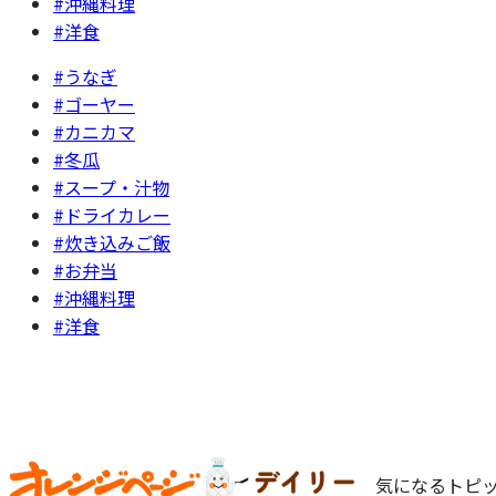
#沖縄料理
#洋食
#うなぎ
#ゴーヤー
#カニカマ
#冬瓜
#スープ・汁物
#ドライカレー
#炊き込みご飯
#お弁当
#沖縄料理
#洋食
気になるトピッ