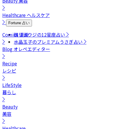
Beauty
美容
Healthcare
ヘルスケア
Fortune
占い
Comics
鏡リュウジの12星座占い
漫画
水晶玉子のプレミアムうさぎ占い
Blog
オレペエディター
Recipe
レシピ
LifeStyle
暮らし
Beauty
美容
Healthcare