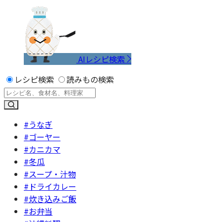
AIレシピ検索
レシピ検索
読みもの検索
#うなぎ
#ゴーヤー
#カニカマ
#冬瓜
#スープ・汁物
#ドライカレー
#炊き込みご飯
#お弁当