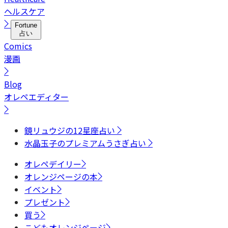
ヘルスケア
Fortune
占い
Comics
漫画
Blog
オレペエディター
鏡リュウジの12星座占い
水晶玉子のプレミアムうさぎ占い
オレペデイリー
オレンジページの本
イベント
プレゼント
買う
こどもオレンジページ