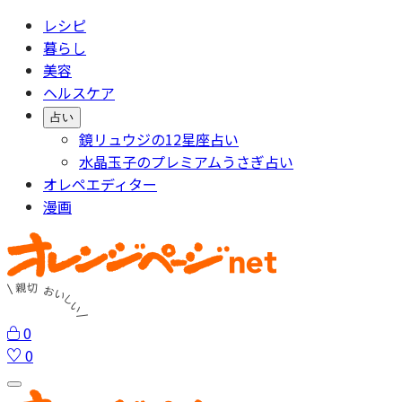
レシピ
暮らし
美容
ヘルスケア
占い
鏡リュウジの12星座占い
水晶玉子のプレミアムうさぎ占い
オレペエディター
漫画
0
0