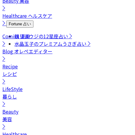
Beauty
美容
Healthcare
ヘルスケア
Fortune
占い
Comics
鏡リュウジの12星座占い
漫画
水晶玉子のプレミアムうさぎ占い
Blog
オレペエディター
Recipe
レシピ
LifeStyle
暮らし
Beauty
美容
Healthcare