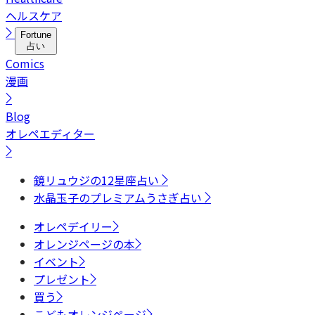
ヘルスケア
Fortune
占い
Comics
漫画
Blog
オレペエディター
鏡リュウジの12星座占い
水晶玉子のプレミアムうさぎ占い
オレペデイリー
オレンジページの本
イベント
プレゼント
買う
こどもオレンジページ