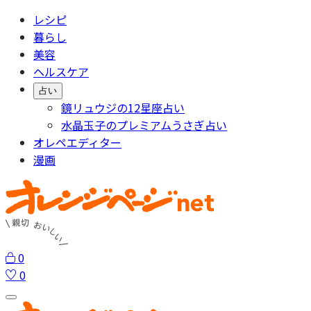
レシピ
暮らし
美容
ヘルスケア
占い
鏡リュウジの12星座占い
水晶玉子のプレミアムうさぎ占い
オレペエディター
漫画
0
0