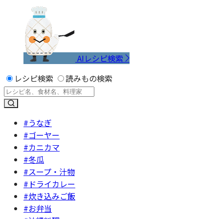
AIレシピ検索
レシピ検索
読みもの検索
#うなぎ
#ゴーヤー
#カニカマ
#冬瓜
#スープ・汁物
#ドライカレー
#炊き込みご飯
#お弁当