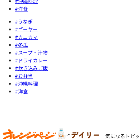
#沖縄料理
#洋食
#うなぎ
#ゴーヤー
#カニカマ
#冬瓜
#スープ・汁物
#ドライカレー
#炊き込みご飯
#お弁当
#沖縄料理
#洋食
気になるトピッ