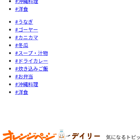
#沖縄料理
#洋食
#うなぎ
#ゴーヤー
#カニカマ
#冬瓜
#スープ・汁物
#ドライカレー
#炊き込みご飯
#お弁当
#沖縄料理
#洋食
気になるトピッ