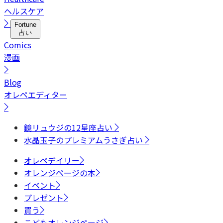
ヘルスケア
Fortune
占い
Comics
漫画
Blog
オレペエディター
鏡リュウジの12星座占い
水晶玉子のプレミアムうさぎ占い
オレペデイリー
オレンジページの本
イベント
プレゼント
買う
こどもオレンジページ