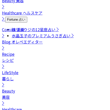
Beauty
美容
Healthcare
ヘルスケア
Fortune
占い
Comics
鏡リュウジの12星座占い
漫画
水晶玉子のプレミアムうさぎ占い
Blog
オレペエディター
Recipe
レシピ
LifeStyle
暮らし
Beauty
美容
Healthcare