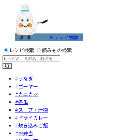
AIレシピ検索
レシピ検索
読みもの検索
#うなぎ
#ゴーヤー
#カニカマ
#冬瓜
#スープ・汁物
#ドライカレー
#炊き込みご飯
#お弁当