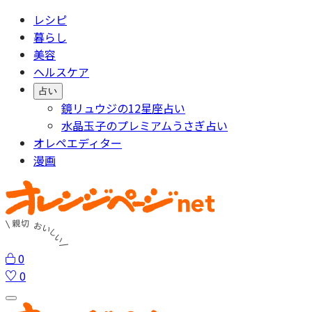
レシピ
暮らし
美容
ヘルスケア
占い
鏡リュウジの12星座占い
水晶玉子のプレミアムうさぎ占い
オレペエディター
漫画
0
0