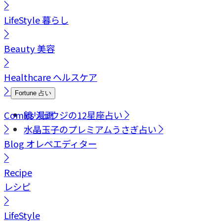
LifeStyle
暮らし
Beauty
美容
Healthcare
ヘルスケア
Fortune
占い
Comics
鏡リュウジの12星座占い
漫画
水晶玉子のプレミアムうさぎ占い
Blog
オレペエディター
Recipe
レシピ
LifeStyle