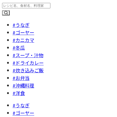
#うなぎ
#ゴーヤー
#カニカマ
#冬瓜
#スープ・汁物
#ドライカレー
#炊き込みご飯
#お弁当
#沖縄料理
#洋食
#うなぎ
#ゴーヤー