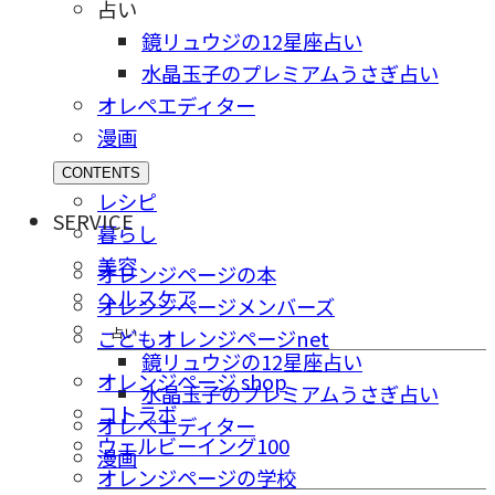
占い
鏡リュウジの12星座占い
水晶玉子のプレミアムうさぎ占い
オレペエディター
漫画
CONTENTS
レシピ
SERVICE
暮らし
美容
オレンジページの本
ヘルスケア
オレンジページメンバーズ
占い
こどもオレンジページnet
鏡リュウジの12星座占い
オレンジページ shop
水晶玉子のプレミアムうさぎ占い
コトラボ
オレペエディター
ウェルビーイング100
漫画
オレンジページの学校