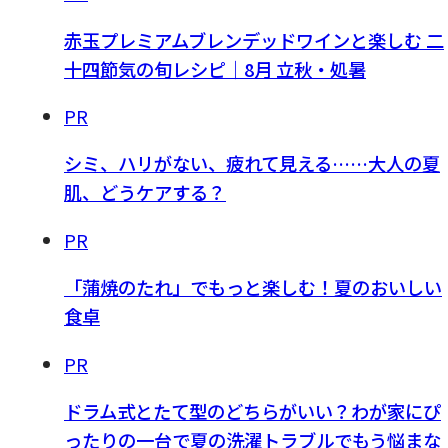
赤玉プレミアムブレンデッドワインと楽しむ 二
十四節気の旬レシピ｜8月 立秋・処暑
PR
シミ、ハリがない、疲れて見える……大人の夏
肌、どうケアする？
PR
「蒲焼のたれ」でもっと楽しむ！夏のおいしい
食卓
PR
ドラム式とたて型のどちらがいい？わが家にぴ
ったりの一台で夏の洗濯トラブルでもう悩まな