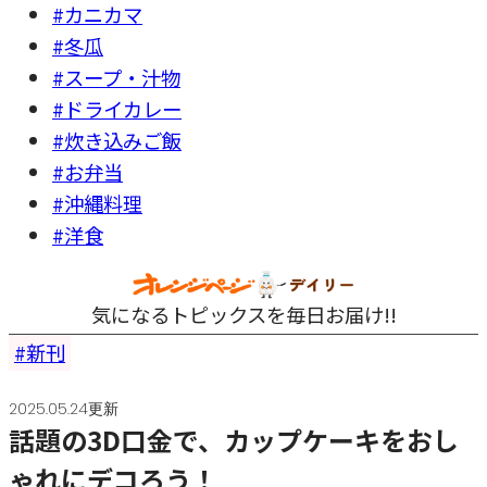
#カニカマ
#冬瓜
#スープ・汁物
#ドライカレー
#炊き込みご飯
#お弁当
#沖縄料理
#洋食
気になるトピックスを毎日お届け!!
新刊
2025.05.24更新
話題の3D口金で、カップケーキをおし
ゃれにデコろう！