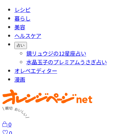
レシピ
暮らし
美容
ヘルスケア
占い
鏡リュウジの12星座占い
水晶玉子のプレミアムうさぎ占い
オレペエディター
漫画
0
0