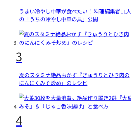
うまい冷やし中華が食べたい！ 料理編集者11
の「うちの冷やし中華の具」公開
3
夏のスタミナ絶品おかず『きゅうりとひき肉の
にんにくみそ炒め』のレシピ
4