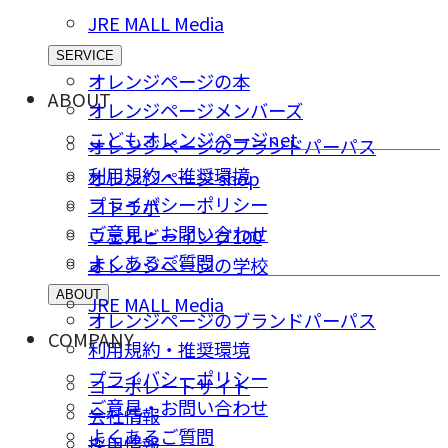
JRE MALL Media
SERVICE
オレンジページの本
ABOUT
オレンジページメンバーズ
こどもオレンジページnet
オレンジページのブランドパーパス
利用規約・推奨環境
オレンジページ shop
プライバシーポリシー
コトラボ
ご意⾒・お問い合わせ
ウェルビーイング100
よくあるご質問
オレンジページの学校
ABOUT
JRE MALL Media
オレンジページのブランドパーパス
COMPANY
利用規約・推奨環境
プライバシーポリシー
コーポレートサイト
ご意⾒・お問い合わせ
会社情報
よくあるご質問
採⽤情報