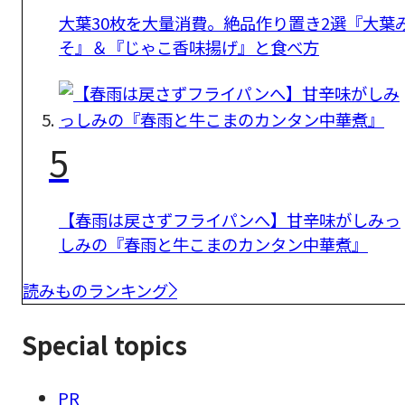
大葉30枚を大量消費。絶品作り置き2選『大葉
そ』＆『じゃこ香味揚げ』と食べ方
5
【春雨は戻さずフライパンへ】甘辛味がしみっ
しみの『春雨と牛こまのカンタン中華煮』
読みものランキング
Special topics
PR