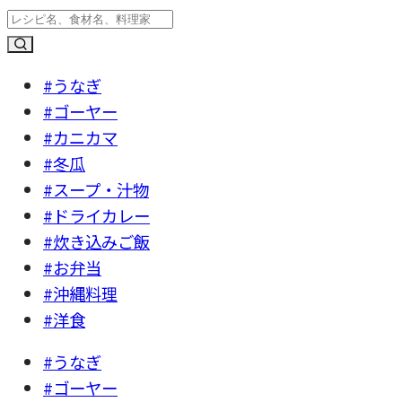
#うなぎ
#ゴーヤー
#カニカマ
#冬瓜
#スープ・汁物
#ドライカレー
#炊き込みご飯
#お弁当
#沖縄料理
#洋食
#うなぎ
#ゴーヤー