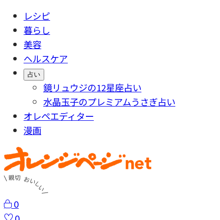
レシピ
暮らし
美容
ヘルスケア
占い
鏡リュウジの12星座占い
水晶玉子のプレミアムうさぎ占い
オレペエディター
漫画
0
0