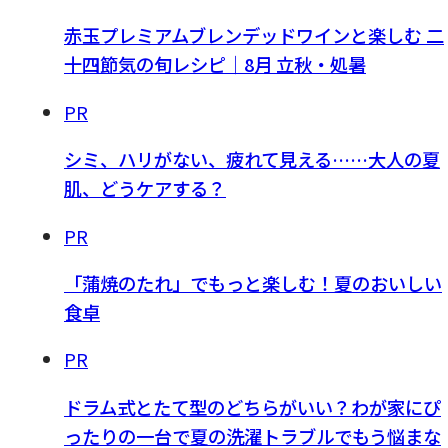
赤玉プレミアムブレンデッドワインと楽しむ 二
十四節気の旬レシピ｜8月 立秋・処暑
PR
シミ、ハリがない、疲れて見える……大人の夏
肌、どうケアする？
PR
「蒲焼のたれ」でもっと楽しむ！夏のおいしい
食卓
PR
ドラム式とたて型のどちらがいい？わが家にぴ
ったりの一台で夏の洗濯トラブルでもう悩まな