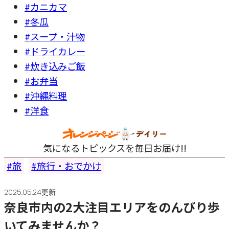
#カニカマ
#冬瓜
#スープ・汁物
#ドライカレー
#炊き込みご飯
#お弁当
#沖縄料理
#洋食
気になるトピックスを毎日お届け!!
旅
旅行・おでかけ
2025.05.24更新
奈良市内の2大注目エリアをのんびり歩
いてみませんか？