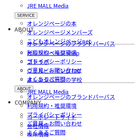
JRE MALL Media
SERVICE
オレンジページの本
ABOUT
オレンジページメンバーズ
こどもオレンジページnet
オレンジページのブランドパーパス
利用規約・推奨環境
オレンジページ shop
プライバシーポリシー
コトラボ
ご意⾒・お問い合わせ
ウェルビーイング100
よくあるご質問
オレンジページの学校
ABOUT
JRE MALL Media
オレンジページのブランドパーパス
COMPANY
利用規約・推奨環境
プライバシーポリシー
コーポレートサイト
ご意⾒・お問い合わせ
会社情報
よくあるご質問
採⽤情報