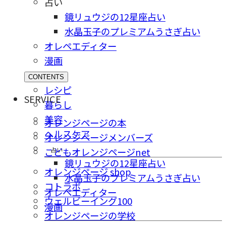
占い
鏡リュウジの12星座占い
水晶玉子のプレミアムうさぎ占い
オレペエディター
漫画
CONTENTS
レシピ
SERVICE
暮らし
美容
オレンジページの本
ヘルスケア
オレンジページメンバーズ
占い
こどもオレンジページnet
鏡リュウジの12星座占い
オレンジページ shop
水晶玉子のプレミアムうさぎ占い
コトラボ
オレペエディター
ウェルビーイング100
漫画
オレンジページの学校