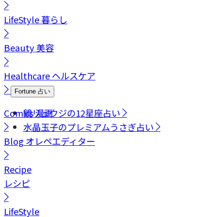
LifeStyle
暮らし
Beauty
美容
Healthcare
ヘルスケア
Fortune
占い
Comics
鏡リュウジの12星座占い
漫画
水晶玉子のプレミアムうさぎ占い
Blog
オレペエディター
Recipe
レシピ
LifeStyle