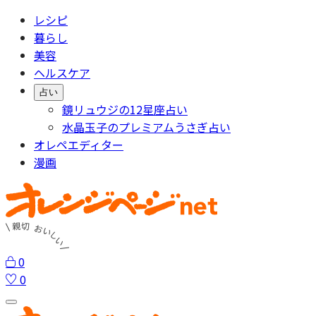
レシピ
暮らし
美容
ヘルスケア
占い
鏡リュウジの12星座占い
水晶玉子のプレミアムうさぎ占い
オレペエディター
漫画
0
0