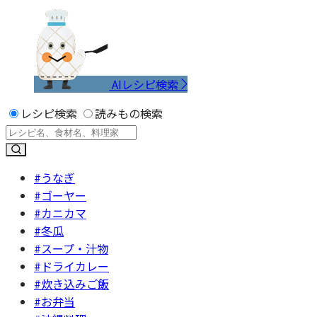
AIレシピ検索
レシピ検索
読みもの検索
#うなぎ
#ゴーヤー
#カニカマ
#冬瓜
#スープ・汁物
#ドライカレー
#炊き込みご飯
#お弁当