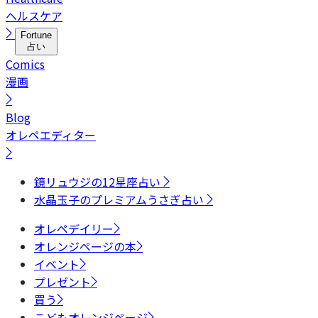
ヘルスケア
Fortune
占い
Comics
漫画
Blog
オレペエディター
鏡リュウジの12星座占い
水晶玉子のプレミアムうさぎ占い
オレペデイリー
オレンジページの本
イベント
プレゼント
買う
こどもオレンジページ