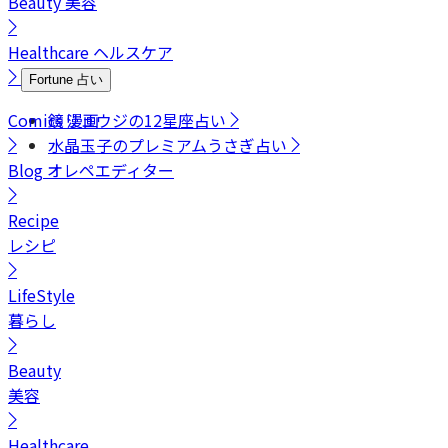
Beauty
美容
Healthcare
ヘルスケア
Fortune
占い
Comics
鏡リュウジの12星座占い
漫画
水晶玉子のプレミアムうさぎ占い
Blog
オレペエディター
Recipe
レシピ
LifeStyle
暮らし
Beauty
美容
Healthcare