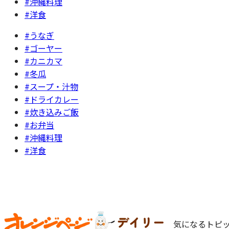
#沖縄料理
#洋食
#うなぎ
#ゴーヤー
#カニカマ
#冬瓜
#スープ・汁物
#ドライカレー
#炊き込みご飯
#お弁当
#沖縄料理
#洋食
気になるトピッ