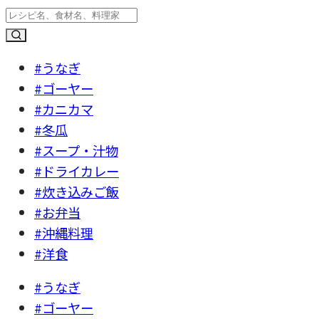
#うなぎ
#ゴーヤー
#カニカマ
#冬瓜
#スープ・汁物
#ドライカレー
#炊き込みご飯
#お弁当
#沖縄料理
#洋食
#うなぎ
#ゴーヤー