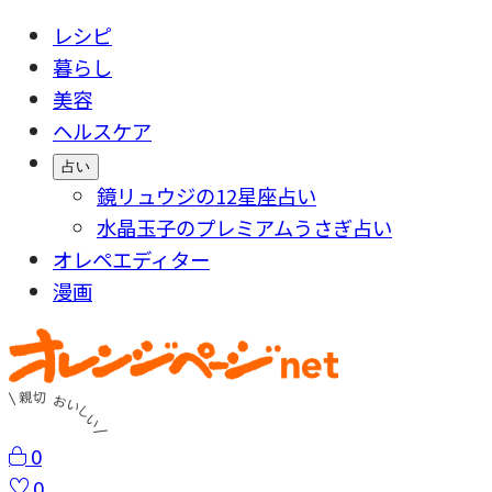
レシピ
暮らし
美容
ヘルスケア
占い
鏡リュウジの12星座占い
水晶玉子のプレミアムうさぎ占い
オレペエディター
漫画
0
0