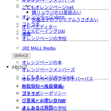
占い
こどもオレンジページnet
鏡リュウジの12星座占い
オレンジページ shop
水晶玉子のプレミアムうさぎ占い
コトラボ
オレペエディター
ウェルビーイング100
漫画
オレンジページの学校
JRE MALL Media
SERVICE
オレンジページの本
ABOUT
オレンジページメンバーズ
こどもオレンジページnet
オレンジページのブランドパーパス
利用規約・推奨環境
オレンジページ shop
プライバシーポリシー
コトラボ
ご意⾒・お問い合わせ
ウェルビーイング100
よくあるご質問
オレンジページの学校