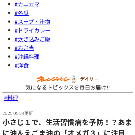
#カニカマ
#冬瓜
#スープ・汁物
#ドライカレー
#炊き込みご飯
#お弁当
#沖縄料理
#洋食
気になるトピックスを毎日お届け!!
料理
2025.05.24更新
小さじ１で、生活習慣病を予防！？あま
に油＆えごま油の「オメガ３」に注目