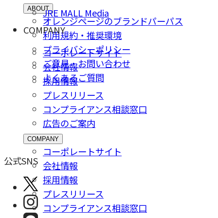
ABOUT
JRE MALL Media
オレンジページのブランドパーパス
COMPANY
利用規約・推奨環境
プライバシーポリシー
コーポレートサイト
ご意⾒・お問い合わせ
会社情報
よくあるご質問
採⽤情報
プレスリリース
コンプライアンス相談窓⼝
広告のご案内
COMPANY
コーポレートサイト
公式SNS
会社情報
採⽤情報
プレスリリース
コンプライアンス相談窓⼝