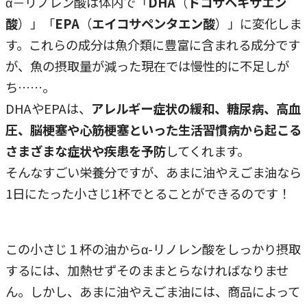
α－リノレン酸は体内で「
DHA
（
ドコサヘキサエン
酸
）」「
EPA
（
エイコサペンタエン酸
）」に変化しま
す。これらの成分は魚介類に豊富に含まれる成分です
が、魚の摂取量が減った現在では慢性的に不足しが
ち……。
DHAやEPAは、
アレルギー症状の緩和、糖尿病、高血
圧、脳梗塞や心筋梗塞といった生活習慣病から起こる
さまざまな症状や疾患を予防
してくれます。
そんなすごい栄養分ですが、あまに油やえごま油なら
1日にたった小さじ1杯でとることができるのです！
この小さじ１杯の油からα-リノレン酸をしっかり摂取
するには、加熱せずそのままとらなければなりませ
ん。しかし、あまに油やえごま油には、商品によって