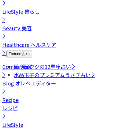
LifeStyle
暮らし
Beauty
美容
Healthcare
ヘルスケア
Fortune
占い
Comics
鏡リュウジの12星座占い
漫画
水晶玉子のプレミアムうさぎ占い
Blog
オレペエディター
Recipe
レシピ
LifeStyle