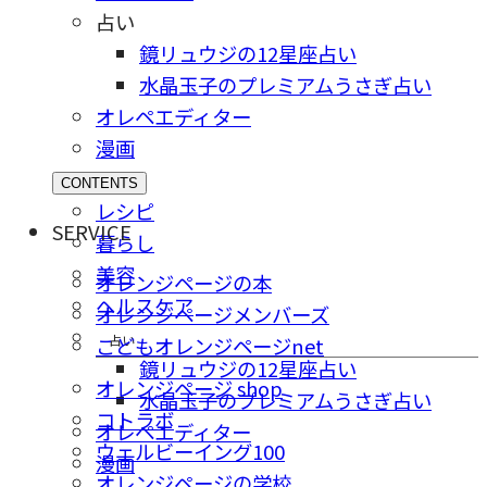
占い
鏡リュウジの12星座占い
水晶玉子のプレミアムうさぎ占い
オレペエディター
漫画
CONTENTS
レシピ
SERVICE
暮らし
美容
オレンジページの本
ヘルスケア
オレンジページメンバーズ
占い
こどもオレンジページnet
鏡リュウジの12星座占い
オレンジページ shop
水晶玉子のプレミアムうさぎ占い
コトラボ
オレペエディター
ウェルビーイング100
漫画
オレンジページの学校