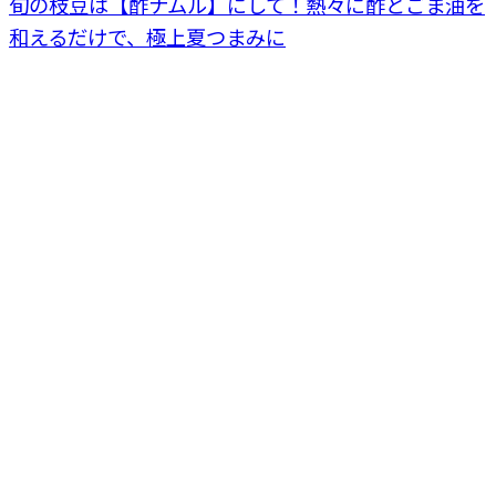
旬の枝豆は【酢ナムル】にして！熱々に酢とごま油を
和えるだけで、極上夏つまみに