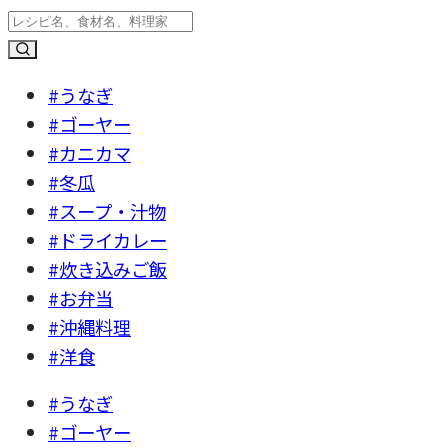
#うなぎ
#ゴーヤー
#カニカマ
#冬瓜
#スープ・汁物
#ドライカレー
#炊き込みご飯
#お弁当
#沖縄料理
#洋食
#うなぎ
#ゴーヤー