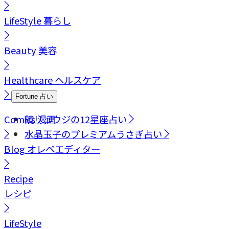
LifeStyle
暮らし
Beauty
美容
Healthcare
ヘルスケア
Fortune
占い
Comics
鏡リュウジの12星座占い
漫画
水晶玉子のプレミアムうさぎ占い
Blog
オレペエディター
Recipe
レシピ
LifeStyle