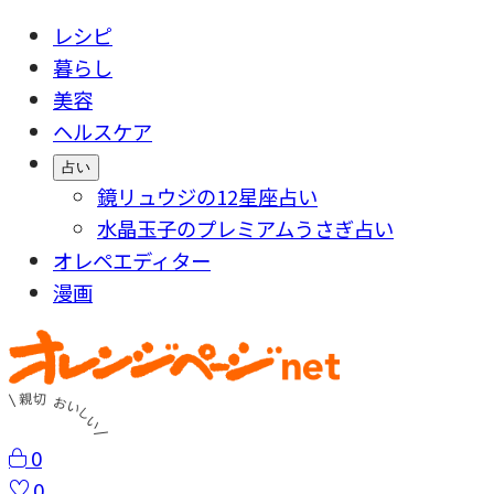
レシピ
暮らし
美容
ヘルスケア
占い
鏡リュウジの12星座占い
水晶玉子のプレミアムうさぎ占い
オレペエディター
漫画
0
0