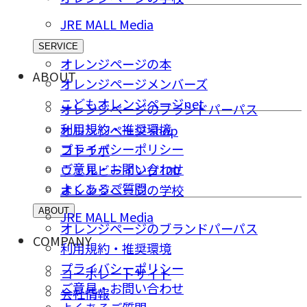
JRE MALL Media
SERVICE
オレンジページの本
ABOUT
オレンジページメンバーズ
こどもオレンジページnet
オレンジページのブランドパーパス
利用規約・推奨環境
オレンジページ shop
プライバシーポリシー
コトラボ
ご意⾒・お問い合わせ
ウェルビーイング100
よくあるご質問
オレンジページの学校
ABOUT
JRE MALL Media
オレンジページのブランドパーパス
COMPANY
利用規約・推奨環境
プライバシーポリシー
コーポレートサイト
ご意⾒・お問い合わせ
会社情報