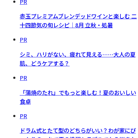
PR
赤玉プレミアムブレンデッドワインと楽しむ 二
十四節気の旬レシピ｜8月 立秋・処暑
PR
シミ、ハリがない、疲れて見える……大人の夏
肌、どうケアする？
PR
「蒲焼のたれ」でもっと楽しむ！夏のおいしい
食卓
PR
ドラム式とたて型のどちらがいい？わが家にぴ