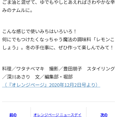
ごま油と混ぜて、ゆでもやしとあえればさわやかな辛
みのナムルに。
こんな感じで使いみちはいろいろ！
何にでもつけたくなっちゃう魔法の調味料「レモンこ
しょう」。冬の手仕事に、ぜひ作って楽しんでみて！
料理／ワタナベマキ 撮影／豊田朋子 スタイリング
／深川あさり 文／編集部・堀部
（『オレンジページ』2020年12月2日号より）
前の
次の
オレンジページ ニュースデイ