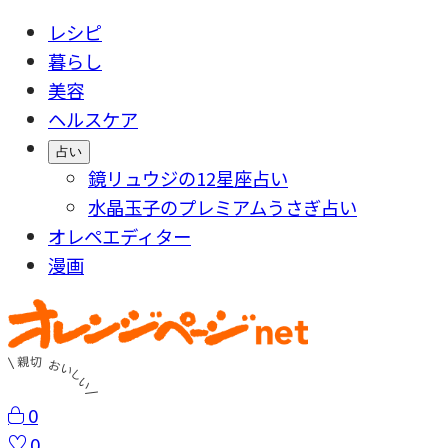
レシピ
暮らし
美容
ヘルスケア
占い
鏡リュウジの12星座占い
水晶玉子のプレミアムうさぎ占い
オレペエディター
漫画
0
0