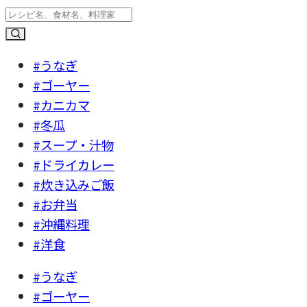
#うなぎ
#ゴーヤー
#カニカマ
#冬瓜
#スープ・汁物
#ドライカレー
#炊き込みご飯
#お弁当
#沖縄料理
#洋食
#うなぎ
#ゴーヤー