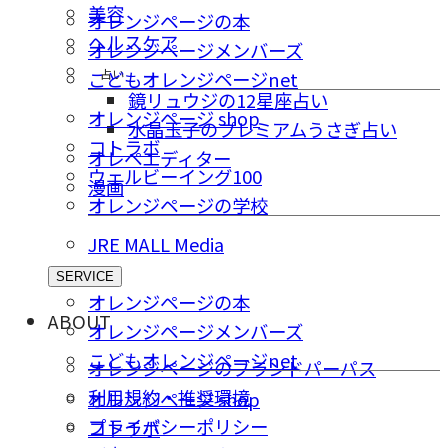
美容
オレンジページの本
ヘルスケア
オレンジページメンバーズ
占い
こどもオレンジページnet
鏡リュウジの12星座占い
オレンジページ shop
水晶玉子のプレミアムうさぎ占い
コトラボ
オレペエディター
ウェルビーイング100
漫画
オレンジページの学校
JRE MALL Media
SERVICE
オレンジページの本
ABOUT
オレンジページメンバーズ
こどもオレンジページnet
オレンジページのブランドパーパス
利用規約・推奨環境
オレンジページ shop
プライバシーポリシー
コトラボ