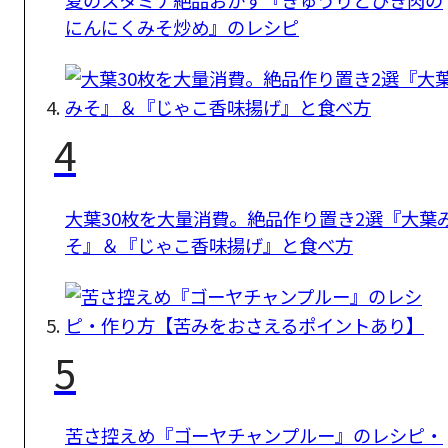
夏のスタミナ絶品おかず『きゅうりとひき肉の
にんにくみそ炒め』のレシピ
4
大葉30枚を大量消費。絶品作り置き2選『大葉
そ』＆『じゃこ香味揚げ』と食べ方
5
苦さ控えめ『ゴーヤチャンプルー』のレシピ・