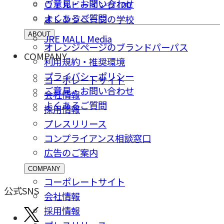
ご意⾒・お問い合わせ
ウェルビーイング100
よくあるご質問
オレンジページの学校
ABOUT
JRE MALL Media
オレンジページのブランドパーパス
COMPANY
利用規約・推奨環境
プライバシーポリシー
コーポレートサイト
ご意⾒・お問い合わせ
会社情報
よくあるご質問
採⽤情報
プレスリリース
コンプライアンス相談窓⼝
広告のご案内
COMPANY
コーポレートサイト
公式SNS
会社情報
採⽤情報