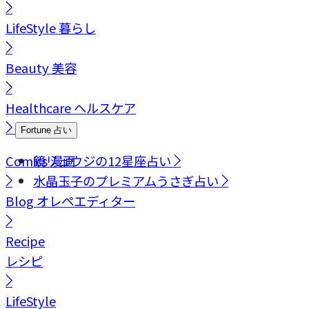
LifeStyle
暮らし
Beauty
美容
Healthcare
ヘルスケア
Fortune
占い
Comics
鏡リュウジの12星座占い
漫画
水晶玉子のプレミアムうさぎ占い
Blog
オレペエディター
Recipe
レシピ
LifeStyle