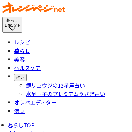
暮らし
LifeStyle
レシピ
暮らし
美容
ヘルスケア
占い
鏡リュウジの12星座占い
水晶玉子のプレミアムうさぎ占い
オレペエディター
漫画
暮らしTOP