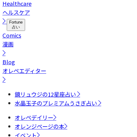
Healthcare
ヘルスケア
Fortune
占い
Comics
漫画
Blog
オレペエディター
鏡リュウジの12星座占い
水晶玉子のプレミアムうさぎ占い
オレペデイリー
オレンジページの本
イベント