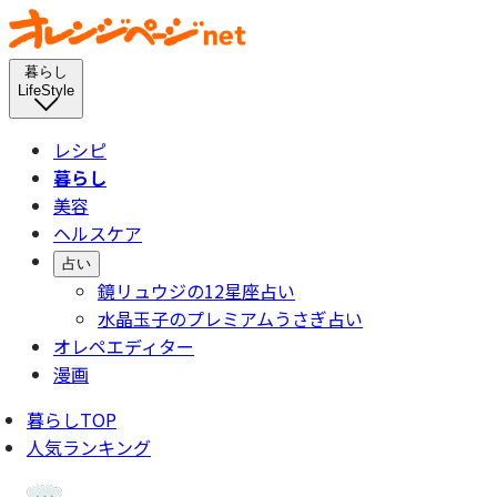
暮らし
LifeStyle
レシピ
暮らし
美容
ヘルスケア
占い
鏡リュウジの12星座占い
水晶玉子のプレミアムうさぎ占い
オレペエディター
漫画
暮らしTOP
人気ランキング