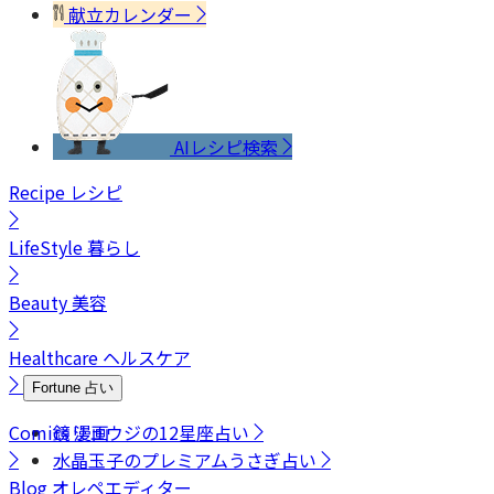
献立カレンダー
AIレシピ検索
Recipe
レシピ
LifeStyle
暮らし
Beauty
美容
Healthcare
ヘルスケア
Fortune
占い
Comics
鏡リュウジの12星座占い
漫画
水晶玉子のプレミアムうさぎ占い
Blog
オレペエディター