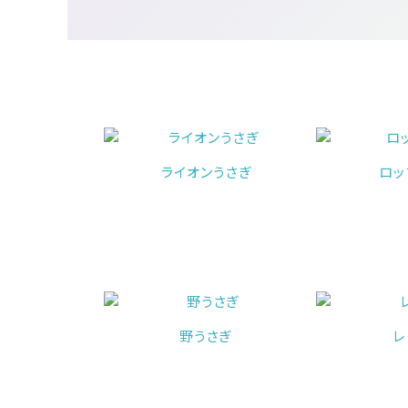
ライオンうさぎ
ロッ
野うさぎ
レ