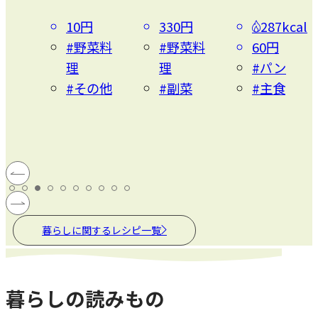
10円
330円
287kcal
#野菜料
#野菜料
60円
理
理
#パン
#その他
#副菜
#主食
暮らしに関するレシピ一覧
暮らしの読みもの