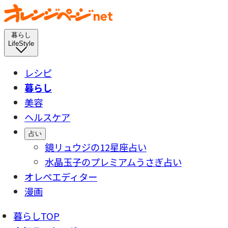
暮らし
LifeStyle
レシピ
暮らし
美容
ヘルスケア
占い
鏡リュウジの12星座占い
水晶玉子のプレミアムうさぎ占い
オレペエディター
漫画
暮らしTOP