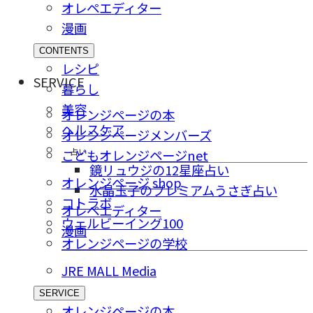
オレペエディター
漫画
CONTENTS
レシピ
SERVICE
暮らし
美容
オレンジページの本
ヘルスケア
オレンジページメンバーズ
占い
こどもオレンジページnet
鏡リュウジの12星座占い
オレンジページ shop
水晶玉子のプレミアムうさぎ占い
コトラボ
オレペエディター
ウェルビーイング100
漫画
オレンジページの学校
JRE MALL Media
SERVICE
オレンジページの本