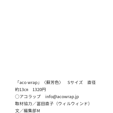
「aco wrap」〈蘇芳色〉 Sサイズ 直径
約13㎝ 1320円
◯アコラップ info@acowrap.jp
取材協力／冨田直子（ウィルウィンド）
文／編集部M