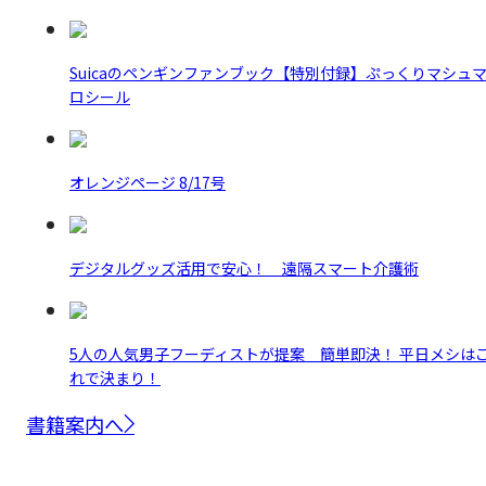
Suicaのペンギンファンブック【特別付録】ぷっくりマシュ
ロシール
オレンジページ 8/17号
デジタルグッズ活用で安心！ 遠隔スマート介護術
5人の人気男子フーディストが提案 簡単即決！ 平日メシは
れで決まり！
書籍案内へ