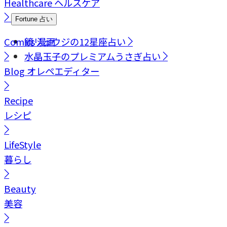
Healthcare
ヘルスケア
Fortune
占い
Comics
鏡リュウジの12星座占い
漫画
水晶玉子のプレミアムうさぎ占い
Blog
オレペエディター
Recipe
レシピ
LifeStyle
暮らし
Beauty
美容