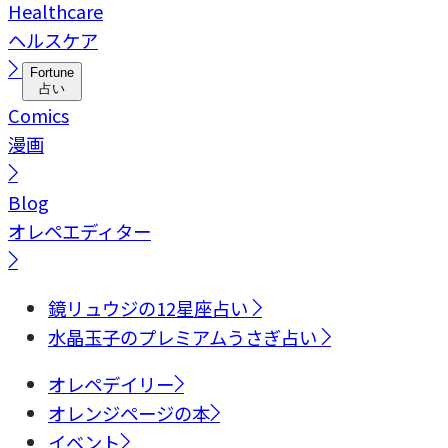
Healthcare
ヘルスケア
Fortune
占い
Comics
漫画
Blog
オレペエディター
鏡リュウジの12星座占い
水晶玉子のプレミアムうさぎ占い
オレペデイリー
オレンジページの本
イベント