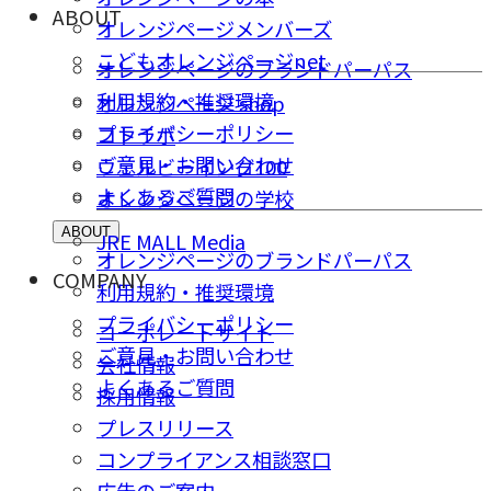
ABOUT
オレンジページメンバーズ
こどもオレンジページnet
オレンジページのブランドパーパス
利用規約・推奨環境
オレンジページ shop
プライバシーポリシー
コトラボ
ご意⾒・お問い合わせ
ウェルビーイング100
よくあるご質問
オレンジページの学校
ABOUT
JRE MALL Media
オレンジページのブランドパーパス
COMPANY
利用規約・推奨環境
プライバシーポリシー
コーポレートサイト
ご意⾒・お問い合わせ
会社情報
よくあるご質問
採⽤情報
プレスリリース
コンプライアンス相談窓⼝
広告のご案内