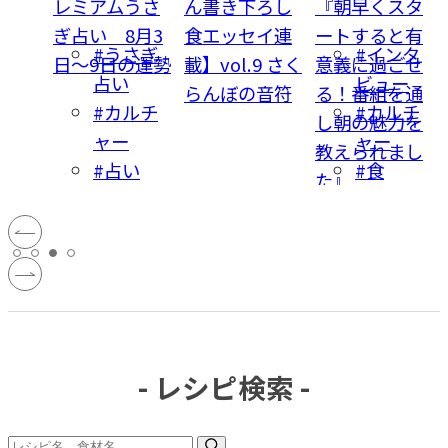
うさ
ん書き下ろし
『朝早くスタ
【きょうの試
8月3
食エッセイ連
ートすると有
作室】夢の大
さぎ
#インタ
の運勢
載】vol.9 さく
意義に過ごせ
人お子様ラン
ビュー
らんぼの音符
る！番組を通
チ!? 若林桃子
ルチ
#カルチ
し朝の魅力を
さんの話題弁
ャー
教えられまし
当に編集部が
い
#食
た』
大興奮
- レシピ検索 -