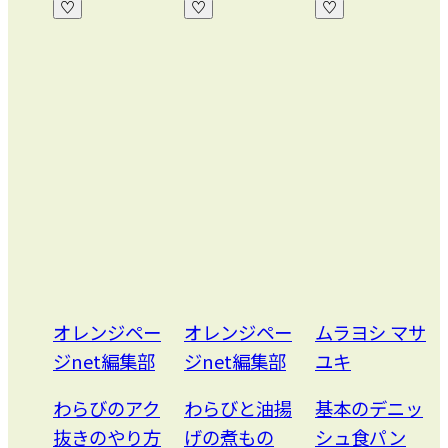
オレンジペー
オレンジペー
ムラヨシ マサ
榎本 
ジnet編集部
ジnet編集部
ユキ
みか
わらびのアク
わらびと油揚
基本のデニッ
ップ
抜きのやり方
げの煮もの
シュ食パン