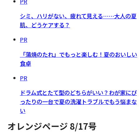
PR
シミ、ハリがない、疲れて見える……大人の夏
肌、どうケアする？
PR
「蒲焼のたれ」でもっと楽しむ！夏のおいしい
食卓
PR
ドラム式とたて型のどちらがいい？わが家にぴ
ったりの一台で夏の洗濯トラブルでもう悩まな
い
オレンジページ 8/17号