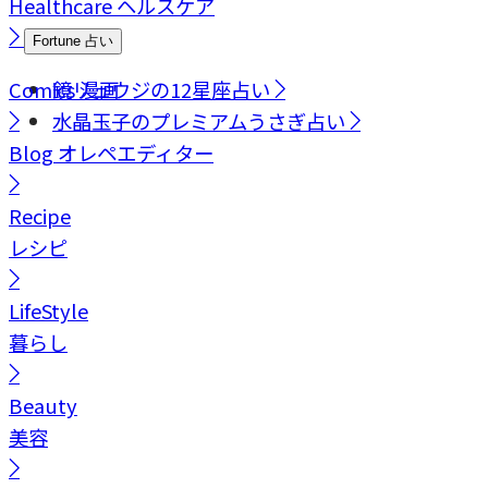
Healthcare
ヘルスケア
Fortune
占い
Comics
鏡リュウジの12星座占い
漫画
水晶玉子のプレミアムうさぎ占い
Blog
オレペエディター
Recipe
レシピ
LifeStyle
暮らし
Beauty
美容