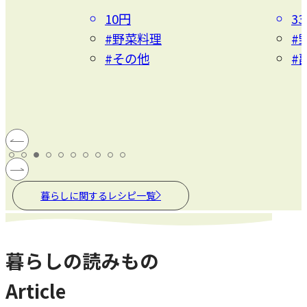
10円
3
#野菜料理
#
#その他
#
暮らしに関するレシピ一覧
暮らしの読みもの
Article