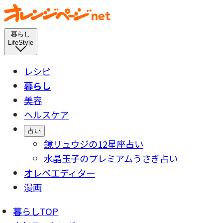
暮らし
LifeStyle
レシピ
暮らし
美容
ヘルスケア
占い
鏡リュウジの12星座占い
水晶玉子のプレミアムうさぎ占い
オレペエディター
漫画
暮らしTOP