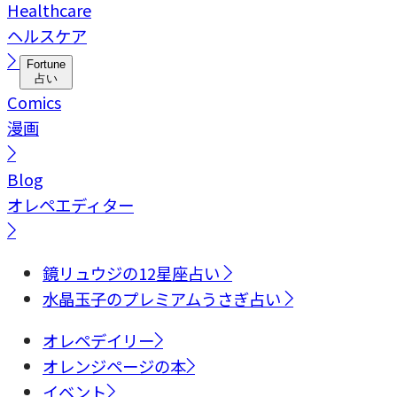
Healthcare
ヘルスケア
Fortune
占い
Comics
漫画
Blog
オレペエディター
鏡リュウジの12星座占い
水晶玉子のプレミアムうさぎ占い
オレペデイリー
オレンジページの本
イベント