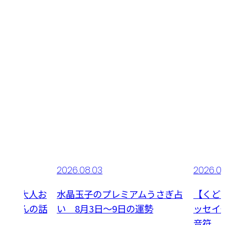
2026.08.03
2026.0
】夢の大人お
水晶玉子のプレミアムうさぎ占
【くど
桃子さんの話
い 8月3日～9日の運勢
ッセイ連
大興奮
音符