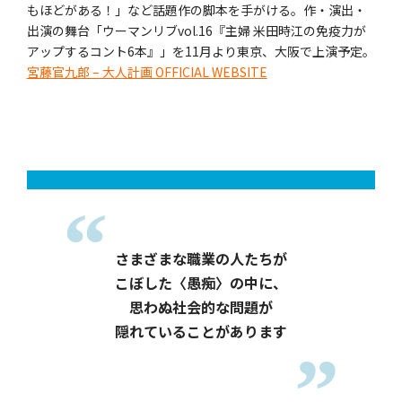
もほどがある！」など話題作の脚本を手がける。作・演出・
出演の舞台「ウーマンリブvol.16『主婦 米田時江の免疫力が
アップするコント6本』」を11月より東京、大阪で上演予定。
宮藤官九郎 – 大人計画 OFFICIAL WEBSITE
さまざまな職業の人たちが
こぼした〈愚痴〉の中に、
思わぬ社会的な問題が
隠れていることがあります