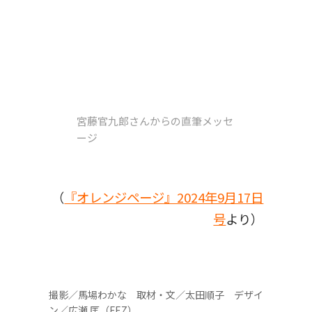
宮藤官九郎さんからの直筆メッセ
ージ
（
『オレンジページ』2024年9月17日
号
より）
撮影／馬場わかな 取材・文／太田順子 デザイ
ン／広瀬 匡（FEZ）