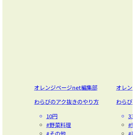
オレンジページnet編集部
オレン
わらびのアク抜きのやり方
わらび
10円
3
#野菜料理
#
#その他
#