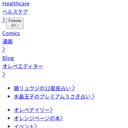
Healthcare
ヘルスケア
Fortune
占い
Comics
漫画
Blog
オレペエディター
鏡リュウジの12星座占い
水晶玉子のプレミアムうさぎ占い
オレペデイリー
オレンジページの本
イベント