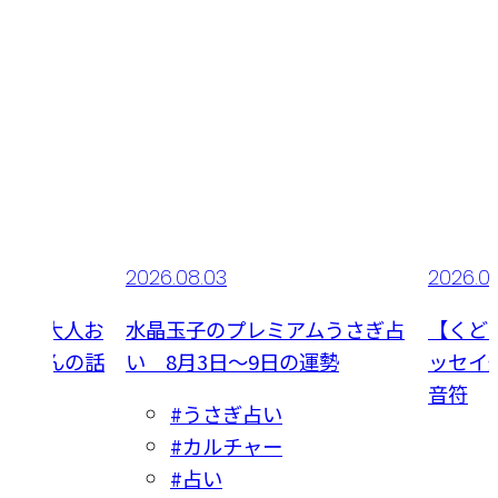
2026.08.03
2026.0
】夢の大人お
水晶玉子のプレミアムうさぎ占
【くど
桃子さんの話
い 8月3日～9日の運勢
ッセイ連
大興奮
音符
#うさぎ占い
#カルチャー
#占い