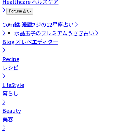
Healthcare
ヘルスケア
Fortune
占い
Comics
鏡リュウジの12星座占い
漫画
水晶玉子のプレミアムうさぎ占い
Blog
オレペエディター
Recipe
レシピ
LifeStyle
暮らし
Beauty
美容