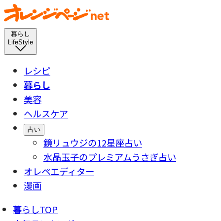
暮らし
LifeStyle
レシピ
暮らし
美容
ヘルスケア
占い
鏡リュウジの12星座占い
水晶玉子のプレミアムうさぎ占い
オレペエディター
漫画
暮らしTOP