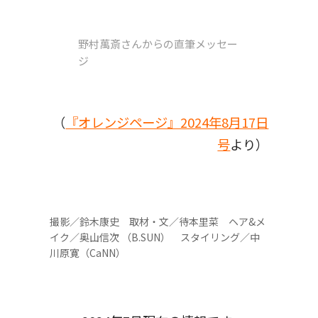
野村萬斎さんからの直筆メッセー
ジ
（
『オレンジページ』2024年8月17日
号
より）
撮影／鈴木康史 取材・文／待本里菜 ヘア&メ
イク／奥山信次 （B.SUN） スタイリング／中
川原寛（CaNN）