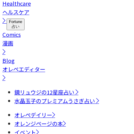
Healthcare
ヘルスケア
Fortune
占い
Comics
漫画
Blog
オレペエディター
鏡リュウジの12星座占い
水晶玉子のプレミアムうさぎ占い
オレペデイリー
オレンジページの本
イベント