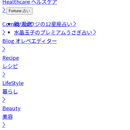
Healthcare
ヘルスケア
Fortune
占い
Comics
鏡リュウジの12星座占い
漫画
水晶玉子のプレミアムうさぎ占い
Blog
オレペエディター
Recipe
レシピ
LifeStyle
暮らし
Beauty
美容