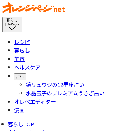
暮らし
LifeStyle
レシピ
暮らし
美容
ヘルスケア
占い
鏡リュウジの12星座占い
水晶玉子のプレミアムうさぎ占い
オレペエディター
漫画
暮らしTOP