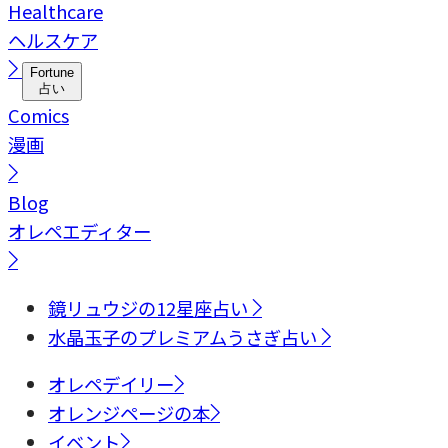
Healthcare
ヘルスケア
Fortune
占い
Comics
漫画
Blog
オレペエディター
鏡リュウジの12星座占い
水晶玉子のプレミアムうさぎ占い
オレペデイリー
オレンジページの本
イベント