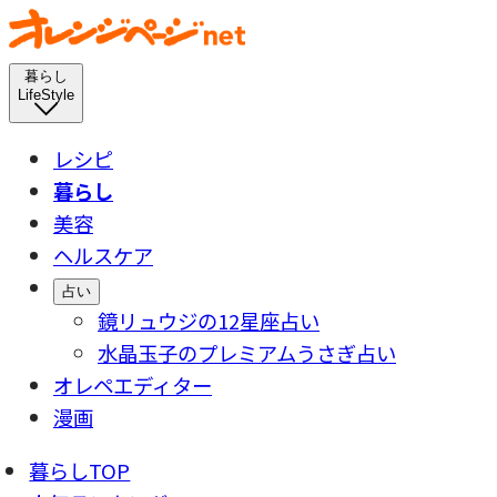
暮らし
LifeStyle
レシピ
暮らし
美容
ヘルスケア
占い
鏡リュウジの12星座占い
水晶玉子のプレミアムうさぎ占い
オレペエディター
漫画
暮らしTOP