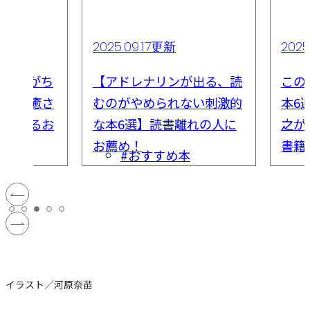
2025.09.17更新
2025
イラしがち
【アドレナリンが出る、読
この
だけで癒さ
むのがやめられない刺激的
本6
ちになるお
な本6選】読書離れの人に
之が
お薦め！
書籍
本
#おすすめ本
イラスト／河原奈苗