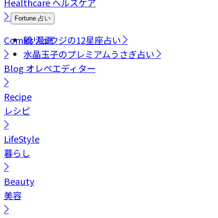
Healthcare
ヘルスケア
Fortune
占い
Comics
鏡リュウジの12星座占い
漫画
水晶玉子のプレミアムうさぎ占い
Blog
オレペエディター
Recipe
レシピ
LifeStyle
暮らし
Beauty
美容