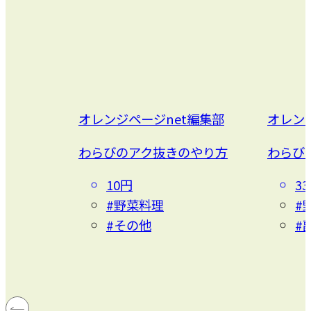
オレンジページnet編集部
オレン
わらびのアク抜きのやり方
わらび
10円
3
#野菜料理
#
#その他
#