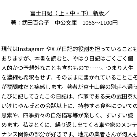
富士日記（ 上・中・下） 新版
／
著：武田百合子 中公文庫 1056～1100円
現代はInstagram やX が日記的役割を担っていること
ありますが、本書を読むと、やはり日記はごくごく個
人的かつ予想外なことも含むもので……。つまり人生
を濃縮も希釈もせず、そのままに書かれていることこ
が醍醐味だと痛感します。著者が富士山麓の別荘へ通
たびに記してきたこの日記は、作家である夫の武田泰
い淳じゆん氏との会話以上に、持参する食料について
思索や、四季折々の自然描写等が楽しく、すいすい読
めます。私はとくに、繰り返し出てくる車や家のメン
ナンス関係の部分が好きです。地元の業者さんが何人