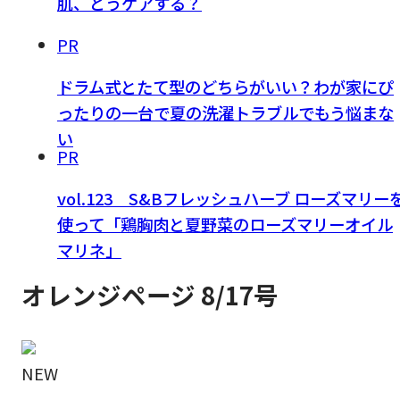
肌、どうケアする？
PR
ドラム式とたて型のどちらがいい？わが家にぴ
ったりの一台で夏の洗濯トラブルでもう悩まな
い
PR
vol.123 S&Bフレッシュハーブ ローズマリー
使って「鶏胸肉と夏野菜のローズマリーオイル
マリネ」
オレンジページ 8/17号
NEW