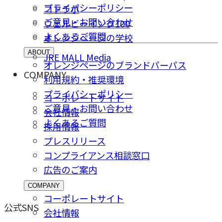
プライバシーポリシー
コトラボ
ご意⾒・お問い合わせ
ウェルビーイング100
よくあるご質問
オレンジページの学校
ABOUT
JRE MALL Media
オレンジページのブランドパーパス
COMPANY
利用規約・推奨環境
プライバシーポリシー
コーポレートサイト
ご意⾒・お問い合わせ
会社情報
よくあるご質問
採⽤情報
プレスリリース
コンプライアンス相談窓⼝
広告のご案内
COMPANY
コーポレートサイト
公式SNS
会社情報