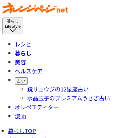
暮らし
LifeStyle
レシピ
暮らし
美容
ヘルスケア
占い
鏡リュウジの12星座占い
水晶玉子のプレミアムうさぎ占い
オレペエディター
漫画
暮らしTOP