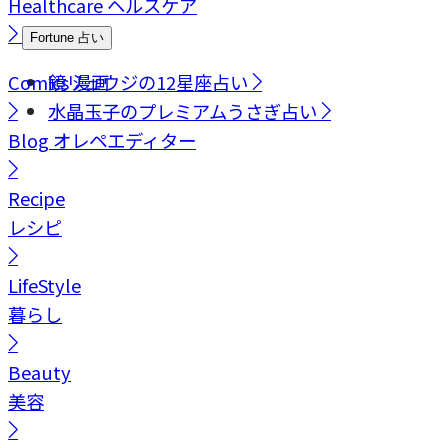
Healthcare
ヘルスケア
Fortune
占い
Comics
鏡リュウジの12星座占い
漫画
水晶玉子のプレミアムうさぎ占い
Blog
オレペエディター
Recipe
レシピ
LifeStyle
暮らし
Beauty
美容