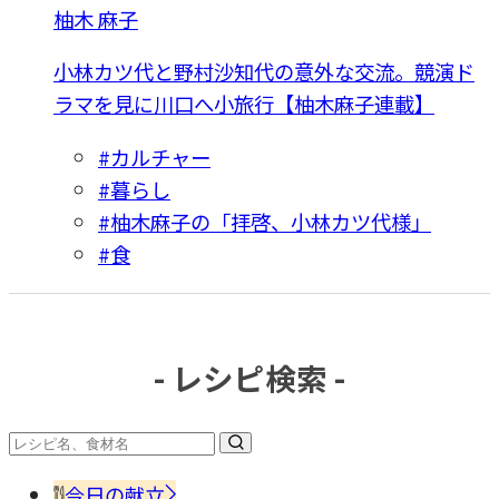
柚木 麻子
小林カツ代と野村沙知代の意外な交流。競演ド
ラマを見に川口へ小旅行【柚木麻子連載】
#カルチャー
#暮らし
#柚木麻子の「拝啓、小林カツ代様」
#食
- レシピ検索 -
今日の献立