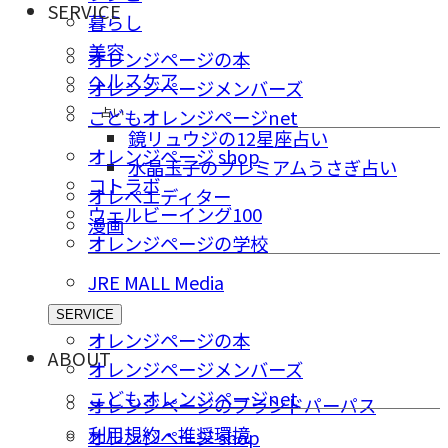
SERVICE
暮らし
美容
オレンジページの本
ヘルスケア
オレンジページメンバーズ
占い
こどもオレンジページnet
鏡リュウジの12星座占い
オレンジページ shop
水晶玉子のプレミアムうさぎ占い
コトラボ
オレペエディター
ウェルビーイング100
漫画
オレンジページの学校
JRE MALL Media
SERVICE
オレンジページの本
ABOUT
オレンジページメンバーズ
こどもオレンジページnet
オレンジページのブランドパーパス
利用規約・推奨環境
オレンジページ shop