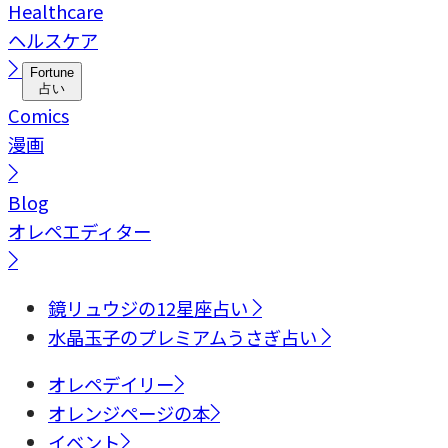
Healthcare
ヘルスケア
Fortune
占い
Comics
漫画
Blog
オレペエディター
鏡リュウジの12星座占い
水晶玉子のプレミアムうさぎ占い
オレペデイリー
オレンジページの本
イベント