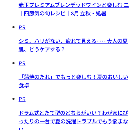
赤玉プレミアムブレンデッドワインと楽しむ 二
十四節気の旬レシピ｜8月 立秋・処暑
PR
シミ、ハリがない、疲れて見える……大人の夏
肌、どうケアする？
PR
「蒲焼のたれ」でもっと楽しむ！夏のおいしい
食卓
PR
ドラム式とたて型のどちらがいい？わが家にぴ
ったりの一台で夏の洗濯トラブルでもう悩まな
い