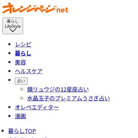
暮らし
LifeStyle
レシピ
暮らし
美容
ヘルスケア
占い
鏡リュウジの12星座占い
水晶玉子のプレミアムうさぎ占い
オレペエディター
漫画
暮らしTOP