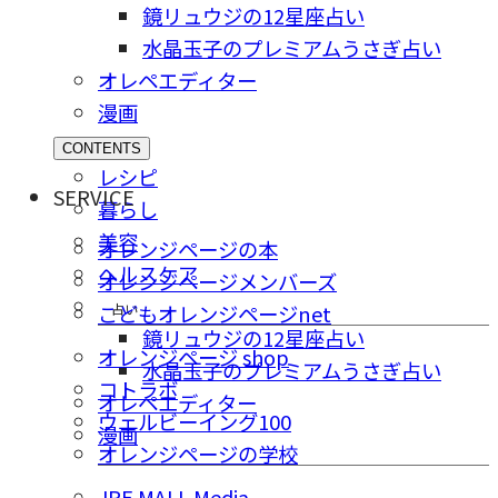
鏡リュウジの12星座占い
水晶玉子のプレミアムうさぎ占い
オレペエディター
漫画
CONTENTS
レシピ
SERVICE
暮らし
美容
オレンジページの本
ヘルスケア
オレンジページメンバーズ
占い
こどもオレンジページnet
鏡リュウジの12星座占い
オレンジページ shop
水晶玉子のプレミアムうさぎ占い
コトラボ
オレペエディター
ウェルビーイング100
漫画
オレンジページの学校
JRE MALL Media