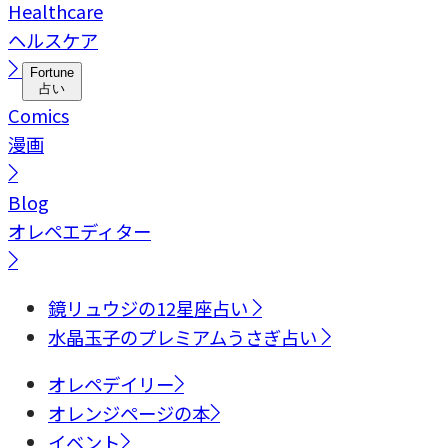
Healthcare
ヘルスケア
Fortune
占い
Comics
漫画
Blog
オレペエディター
鏡リュウジの12星座占い
水晶玉子のプレミアムうさぎ占い
オレペデイリー
オレンジページの本
イベント