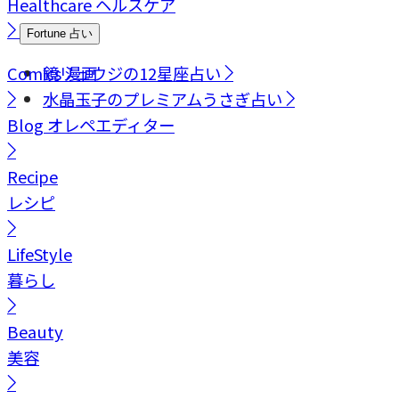
Healthcare
ヘルスケア
Fortune
占い
Comics
鏡リュウジの12星座占い
漫画
水晶玉子のプレミアムうさぎ占い
Blog
オレペエディター
Recipe
レシピ
LifeStyle
暮らし
Beauty
美容