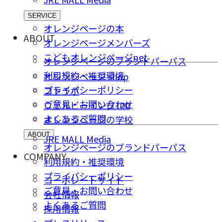
SERVICE
オレンジページの本
ABOUT
オレンジページメンバーズ
こどもオレンジページnet
オレンジページのブランドパーパス
利用規約・推奨環境
オレンジページ shop
プライバシーポリシー
コトラボ
ご意⾒・お問い合わせ
ウェルビーイング100
よくあるご質問
オレンジページの学校
ABOUT
JRE MALL Media
オレンジページのブランドパーパス
COMPANY
利用規約・推奨環境
プライバシーポリシー
コーポレートサイト
ご意⾒・お問い合わせ
会社情報
よくあるご質問
採⽤情報