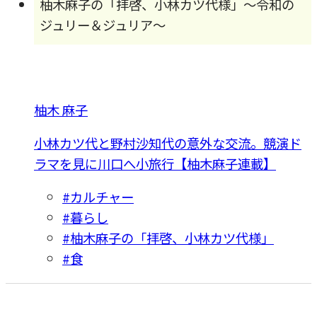
柚木麻子の「拝啓、小林カツ代様」～令和の
ジュリー＆ジュリア～
柚木 麻子
小林カツ代と野村沙知代の意外な交流。競演ド
ラマを見に川口へ小旅行【柚木麻子連載】
#カルチャー
#暮らし
#柚木麻子の「拝啓、小林カツ代様」
#食