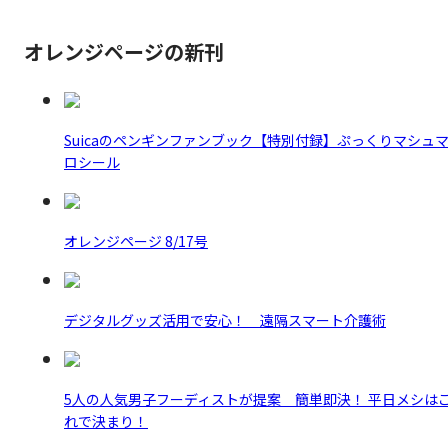
オレンジページの新刊
Suicaのペンギンファンブック【特別付録】ぷっくりマシュ
ロシール
オレンジページ 8/17号
デジタルグッズ活用で安心！ 遠隔スマート介護術
5人の人気男子フーディストが提案 簡単即決！ 平日メシは
れで決まり！