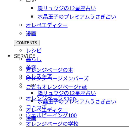
鏡リュウジの12星座占い
水晶玉子のプレミアムうさぎ占い
オレペエディター
漫画
CONTENTS
レシピ
SERVICE
暮らし
美容
オレンジページの本
ヘルスケア
オレンジページメンバーズ
占い
こどもオレンジページnet
鏡リュウジの12星座占い
オレンジページ shop
水晶玉子のプレミアムうさぎ占い
コトラボ
オレペエディター
ウェルビーイング100
漫画
オレンジページの学校