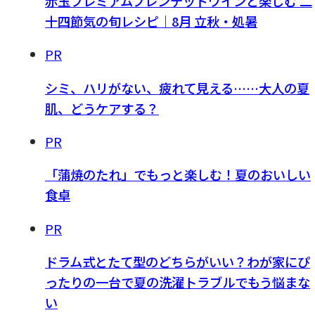
赤玉プレミアムブレンデッドワインと楽しむ 二
十四節気の旬レシピ｜8月 立秋・処暑
PR
シミ、ハリがない、疲れて見える……大人の夏
肌、どうケアする？
PR
「蒲焼のたれ」でもっと楽しむ！夏のおいしい
食卓
PR
ドラム式とたて型のどちらがいい？わが家にぴ
ったりの一台で夏の洗濯トラブルでもう悩まな
い