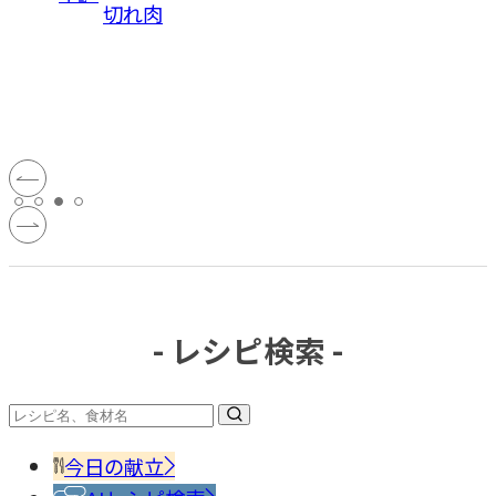
肉
#シフォ
ンケーキ
#基本の
レシピ
- レシピ検索 -
今日の献立