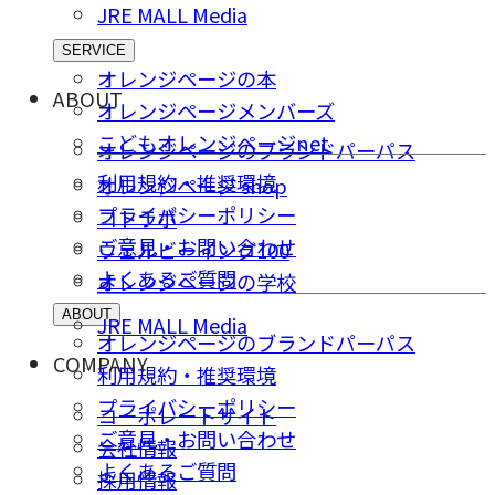
JRE MALL Media
SERVICE
オレンジページの本
ABOUT
オレンジページメンバーズ
こどもオレンジページnet
オレンジページのブランドパーパス
利用規約・推奨環境
オレンジページ shop
プライバシーポリシー
コトラボ
ご意⾒・お問い合わせ
ウェルビーイング100
よくあるご質問
オレンジページの学校
ABOUT
JRE MALL Media
オレンジページのブランドパーパス
COMPANY
利用規約・推奨環境
プライバシーポリシー
コーポレートサイト
ご意⾒・お問い合わせ
会社情報
よくあるご質問
採⽤情報