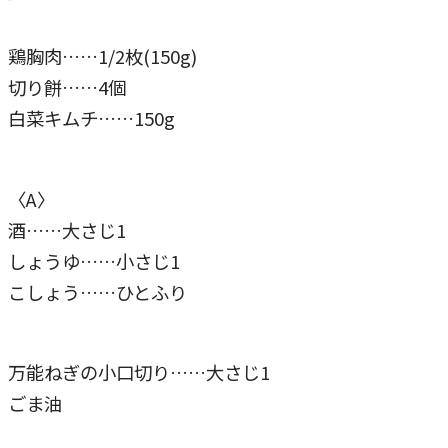
鶏胸肉……1/2枚(150g)
切り餅……4個
白菜キムチ……150g
〈A〉
酒……大さじ1
しょうゆ……小さじ1
こしょう……ひとふり
万能ねぎの小口切り……大さじ1
ごま油