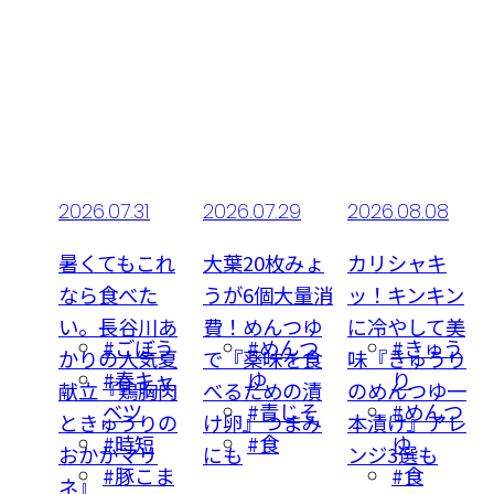
1
2026.07.29
2026.08.08
2026.08.03更
新
これ
大葉20枚みょ
カリシャキ
た
うが6個大量消
ッ！キンキン
【夏休みおや
川あ
費！めんつゆ
に冷やして美
つに】サクッ&
ぼう
#めんつ
#きゅう
気夏
で『薬味を食
味『きゅうり
もちっ！黄金
キャ
ゆ
り
#お菓
胸肉
べるための漬
のめんつゆ一
比率で作る
#青じそ
#めんつ
子・スイ
りの
け卵』つまみ
本漬け』アレ
『基本のパン
短
#食
ゆ
ーツ
リ
にも
ンジ3選も
ケーキ』と焼
こま
#食
#ケーキ
き方のコツ