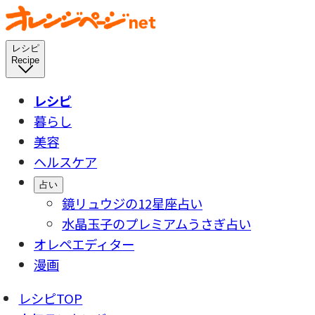
レシピ
Recipe
レシピ
暮らし
美容
ヘルスケア
占い
鏡リュウジの12星座占い
水晶玉子のプレミアムうさぎ占い
オレペエディター
漫画
レシピTOP