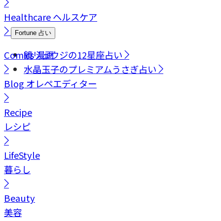
Healthcare
ヘルスケア
Fortune
占い
Comics
鏡リュウジの12星座占い
漫画
水晶玉子のプレミアムうさぎ占い
Blog
オレペエディター
Recipe
レシピ
LifeStyle
暮らし
Beauty
美容