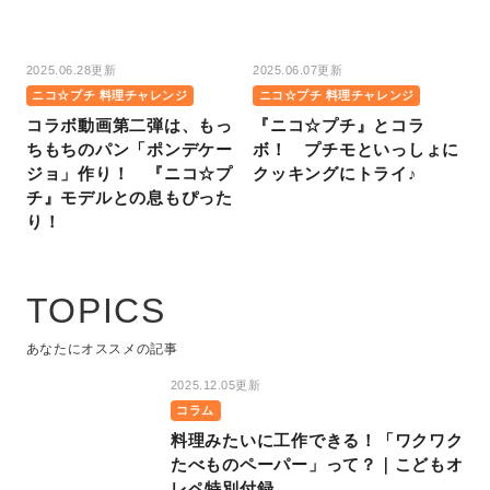
2025.06.28更新
2025.06.07更新
ニコ☆プチ 料理チャレンジ
ニコ☆プチ 料理チャレンジ
コラボ動画第二弾は、もっ
『ニコ☆プチ』とコラ
ちもちのパン「ポンデケー
ボ！ プチモといっしょに
ジョ」作り！ 『ニコ☆プ
クッキングにトライ♪
チ』モデルとの息もぴった
り！
TOPICS
あなたにオススメの記事
2025.12.05更新
コラム
料理みたいに工作できる！「ワクワク
たべものペーパー」って？｜こどもオ
レペ特別付録