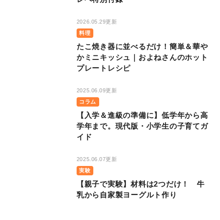
2026.05.29更新
料理
たこ焼き器に並べるだけ！簡単＆華や
かミニキッシュ｜およねさんのホット
プレートレシピ
2025.06.09更新
コラム
【入学＆進級の準備に】低学年から高
学年まで。現代版・小学生の子育てガ
イド
2025.06.07更新
実験
【親子で実験】材料は2つだけ！ 牛
乳から自家製ヨーグルト作り