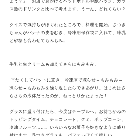
ょう？」 お店で見かけるペットボトルや紙パック、ガラ
ス瓶のドリンクと比べて考えます。うーん、どれくらい？
クイズで気持ちがほぐれたところで、料理を開始。さつき
ちゃんがバナナの皮をむき、冷凍用保存袋に入れて、練乳
と砂糖も合わせてもみもみ。
牛乳と生クリームも加えてさらにもみもみ。
平たくしてバットに置き、冷凍庫で凍らせ→もみもみ→
凍らせ→もみもみを繰り返したらできあがり。はじめはさ
らさらの液体だったのが、ねっとりかたまった！
グラスに盛り付けたら、今度はテーブルへ。お待ちかねの
トッピングタイム。チョコレート、グミ、ポップコーン、
冷凍フルーツ……。いろいろなお菓子を好きなように盛り
付けます。足つきグラスも、パフェっぽくて嬉しい