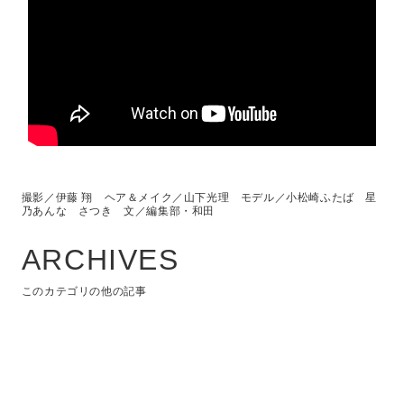
撮影／伊藤 翔 ヘア＆メイク／山下光理 モデル／小松崎ふたば 星
乃あんな さつき 文／編集部・和田
ARCHIVES
このカテゴリの他の記事