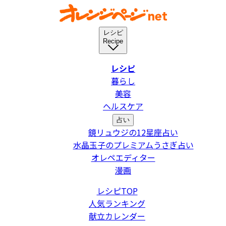
レシピ
Recipe
レシピ
暮らし
美容
ヘルスケア
占い
鏡リュウジの12星座占い
水晶玉子のプレミアムうさぎ占い
オレペエディター
漫画
レシピTOP
人気ランキング
献立カレンダー