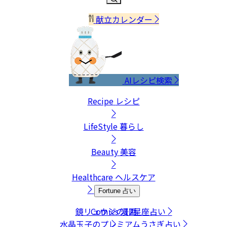
献立カレンダー
AIレシピ検索
Recipe
レシピ
LifeStyle
暮らし
Beauty
美容
Healthcare
ヘルスケア
Fortune
占い
鏡リュウジの12星座占い
Comics
漫画
水晶玉子のプレミアムうさぎ占い