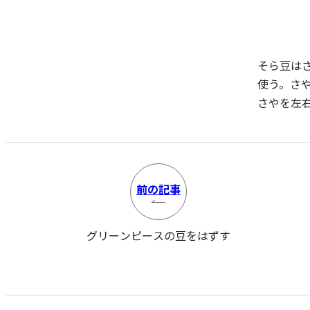
そら豆は
使う。さ
さやを左
前の
記事
グリーンピースの豆をはずす