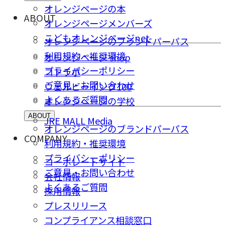
オレンジページの本
ABOUT
オレンジページメンバーズ
こどもオレンジページnet
オレンジページのブランドパーパス
利用規約・推奨環境
オレンジページ shop
プライバシーポリシー
コトラボ
ご意⾒・お問い合わせ
ウェルビーイング100
よくあるご質問
オレンジページの学校
ABOUT
JRE MALL Media
オレンジページのブランドパーパス
COMPANY
利用規約・推奨環境
プライバシーポリシー
コーポレートサイト
ご意⾒・お問い合わせ
会社情報
よくあるご質問
採⽤情報
プレスリリース
コンプライアンス相談窓⼝