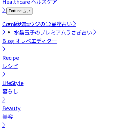
Healthcare
ヘルスケア
Fortune
占い
Comics
鏡リュウジの12星座占い
漫画
水晶玉子のプレミアムうさぎ占い
Blog
オレペエディター
Recipe
レシピ
LifeStyle
暮らし
Beauty
美容