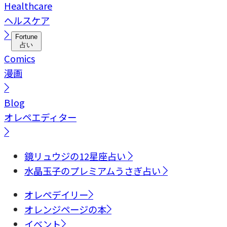
Healthcare
ヘルスケア
Fortune
占い
Comics
漫画
Blog
オレペエディター
鏡リュウジの12星座占い
水晶玉子のプレミアムうさぎ占い
オレペデイリー
オレンジページの本
イベント