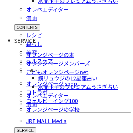
水晶玉子のプレミアムうさぎ占い
オレペエディター
漫画
CONTENTS
レシピ
SERVICE
暮らし
美容
オレンジページの本
ヘルスケア
オレンジページメンバーズ
占い
こどもオレンジページnet
鏡リュウジの12星座占い
オレンジページ shop
水晶玉子のプレミアムうさぎ占い
コトラボ
オレペエディター
ウェルビーイング100
漫画
オレンジページの学校
JRE MALL Media
SERVICE