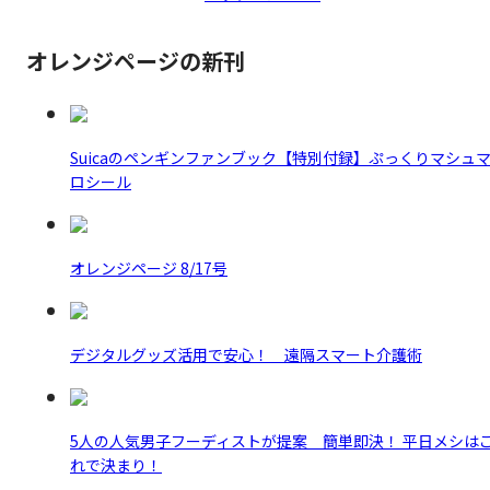
オレンジページの新刊
Suicaのペンギンファンブック【特別付録】ぷっくりマシュ
ロシール
オレンジページ 8/17号
デジタルグッズ活用で安心！ 遠隔スマート介護術
5人の人気男子フーディストが提案 簡単即決！ 平日メシは
れで決まり！