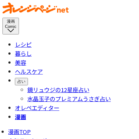
漫画
Comic
レシピ
暮らし
美容
ヘルスケア
占い
鏡リュウジの12星座占い
水晶玉子のプレミアムうさぎ占い
オレペエディター
漫画
漫画TOP