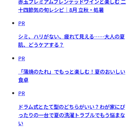
赤玉プレミアムブレンデッドワインと楽しむ 二
十四節気の旬レシピ｜8月 立秋・処暑
PR
シミ、ハリがない、疲れて見える……大人の夏
肌、どうケアする？
PR
「蒲焼のたれ」でもっと楽しむ！夏のおいしい
食卓
PR
ドラム式とたて型のどちらがいい？わが家にぴ
ったりの一台で夏の洗濯トラブルでもう悩まな
い