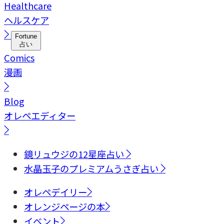
Healthcare
ヘルスケア
Fortune
占い
Comics
漫画
Blog
オレペエディター
鏡リュウジの12星座占い
水晶玉子のプレミアムうさぎ占い
オレペデイリー
オレンジページの本
イベント