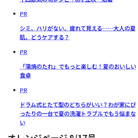
PR
シミ、ハリがない、疲れて見える……大人の夏
肌、どうケアする？
PR
「蒲焼のたれ」でもっと楽しむ！夏のおいしい
食卓
PR
ドラム式とたて型のどちらがいい？わが家にぴ
ったりの一台で夏の洗濯トラブルでもう悩まな
い
オレンジページ 8/17号