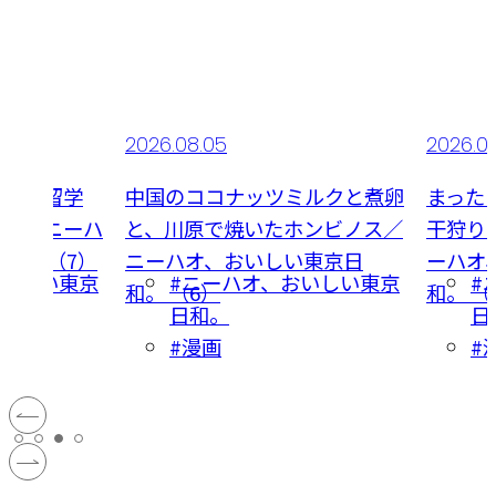
2026.08.05
2026.0
中国人留学
中国のココナッツミルクと煮卵
まった
練習／ニーハ
と、川原で焼いたホンビノス／
干狩り
和。 （7）
ニーハオ、おいしい東京日
ーハオ
おいしい東京
#ニーハオ、おいしい東京
#
和。 （6）
和。 （
日和。
日
#漫画
#