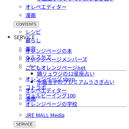
オレペエディター
漫画
CONTENTS
レシピ
SERVICE
暮らし
美容
オレンジページの本
ヘルスケア
オレンジページメンバーズ
占い
こどもオレンジページnet
鏡リュウジの12星座占い
オレンジページ shop
水晶玉子のプレミアムうさぎ占い
コトラボ
オレペエディター
ウェルビーイング100
漫画
オレンジページの学校
JRE MALL Media
SERVICE