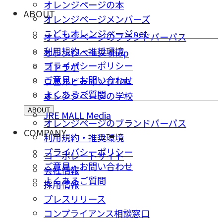
オレンジページの本
ABOUT
オレンジページメンバーズ
こどもオレンジページnet
オレンジページのブランドパーパス
利用規約・推奨環境
オレンジページ shop
プライバシーポリシー
コトラボ
ご意⾒・お問い合わせ
ウェルビーイング100
よくあるご質問
オレンジページの学校
ABOUT
JRE MALL Media
オレンジページのブランドパーパス
COMPANY
利用規約・推奨環境
プライバシーポリシー
コーポレートサイト
ご意⾒・お問い合わせ
会社情報
よくあるご質問
採⽤情報
プレスリリース
コンプライアンス相談窓⼝