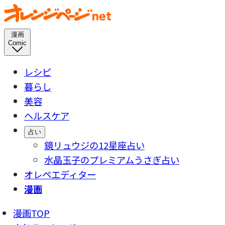
漫画
Comic
レシピ
暮らし
美容
ヘルスケア
占い
鏡リュウジの12星座占い
水晶玉子のプレミアムうさぎ占い
オレペエディター
漫画
漫画TOP