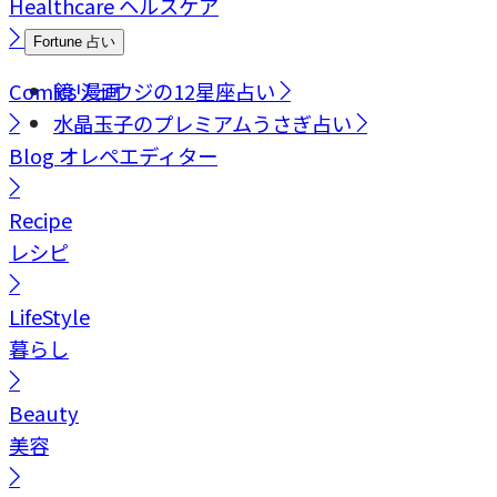
Healthcare
ヘルスケア
Fortune
占い
Comics
鏡リュウジの12星座占い
漫画
水晶玉子のプレミアムうさぎ占い
Blog
オレペエディター
Recipe
レシピ
LifeStyle
暮らし
Beauty
美容