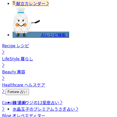
献立カレンダー
AIレシピ検索
Recipe
レシピ
LifeStyle
暮らし
Beauty
美容
Healthcare
ヘルスケア
Fortune
占い
Comics
鏡リュウジの12星座占い
漫画
水晶玉子のプレミアムうさぎ占い
Blog
オレペエディター