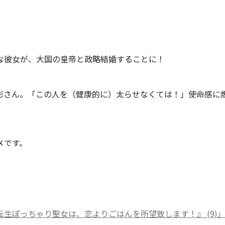
な彼女が、大国の皇帝と政略結婚することに！
影さん。「この人を（健康的に）太らせなくては！」使命感に
メです。
生ぽっちゃり聖女は、恋よりごはんを所望致します！』 (9)