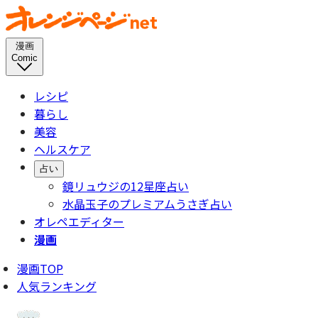
漫画
Comic
レシピ
暮らし
美容
ヘルスケア
占い
鏡リュウジの12星座占い
水晶玉子のプレミアムうさぎ占い
オレペエディター
漫画
漫画TOP
人気ランキング