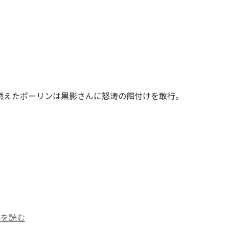
燃えたポーリンは黒影さんに怒涛の餌付けを敢行。
」を読む