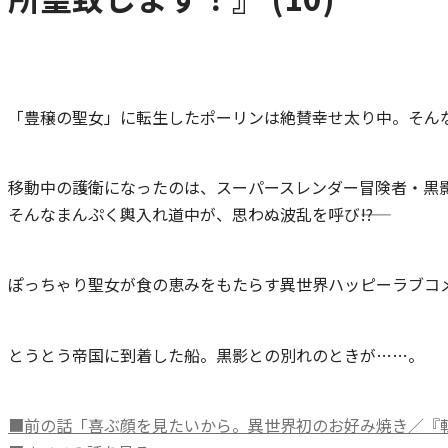
「豊穣の聖女」に転生したポーリンは絶賛幸せ太り中。そん
移動中の護衛になったのは、スーパースレンダー冒険者・黒
そんなまんぷく輿入れ道中が、思わぬ波乱を呼び――!?
ぽっちゃり聖女が食の恵みをもたらす異世界ハッピーラブコ
とうとう帝国に到着した船。黒影との別れのときが……。
■前の話「喜ぶ顔を見たいから。異世界初のお好み焼き／『転