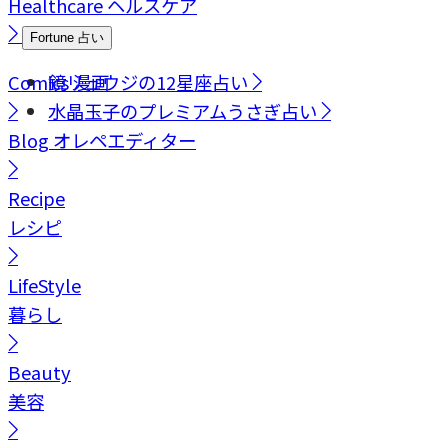
Healthcare
ヘルスケア
Fortune
占い
Comics
鏡リュウジの12星座占い
漫画
水晶玉子のプレミアムうさぎ占い
Blog
オレペエディター
Recipe
レシピ
LifeStyle
暮らし
Beauty
美容