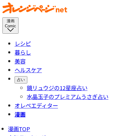
漫画
Comic
レシピ
暮らし
美容
ヘルスケア
占い
鏡リュウジの12星座占い
水晶玉子のプレミアムうさぎ占い
オレペエディター
漫画
漫画TOP