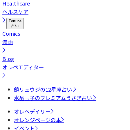
Healthcare
ヘルスケア
Fortune
占い
Comics
漫画
Blog
オレペエディター
鏡リュウジの12星座占い
水晶玉子のプレミアムうさぎ占い
オレペデイリー
オレンジページの本
イベント