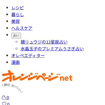
レシピ
暮らし
美容
ヘルスケア
占い
鏡リュウジの12星座占い
水晶玉子のプレミアムうさぎ占い
オレペエディター
漫画
0
0