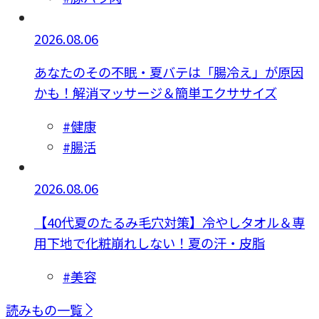
2026.08.06
あなたのその不眠・夏バテは「腸冷え」が原因
かも！解消マッサージ＆簡単エクササイズ
#健康
#腸活
2026.08.06
【40代夏のたるみ毛穴対策】冷やしタオル＆専
用下地で化粧崩れしない！夏の汗・皮脂
#美容
読みもの一覧