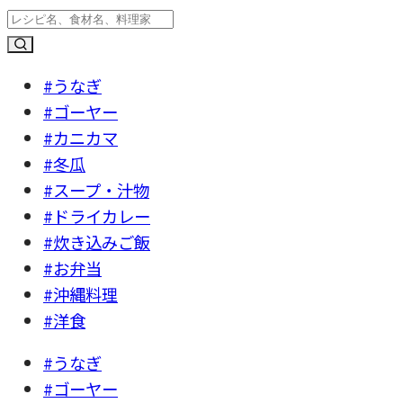
#うなぎ
#ゴーヤー
#カニカマ
#冬瓜
#スープ・汁物
#ドライカレー
#炊き込みご飯
#お弁当
#沖縄料理
#洋食
#うなぎ
#ゴーヤー