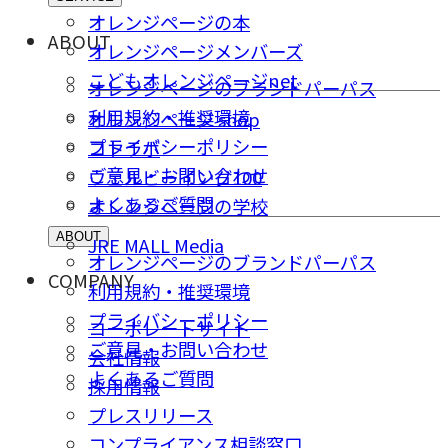
オレンジページの本
ABOUT
オレンジページメンバーズ
こどもオレンジページnet
オレンジページのブランドパーパス
利用規約・推奨環境
オレンジページ shop
プライバシーポリシー
コトラボ
ご意⾒・お問い合わせ
ウェルビーイング100
よくあるご質問
オレンジページの学校
ABOUT
JRE MALL Media
オレンジページのブランドパーパス
COMPANY
利用規約・推奨環境
プライバシーポリシー
コーポレートサイト
ご意⾒・お問い合わせ
会社情報
よくあるご質問
採⽤情報
プレスリリース
コンプライアンス相談窓⼝