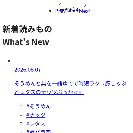
3
1
2
4
Prev
Next
新着読みもの
What's New
2026.08.07
そうめんと具を一緒ゆでで時短ラク『豚しゃぶ
とレタスのナッツぶっかけ』
#そうめん
#ナッツ
#レタス
#豚バラ肉