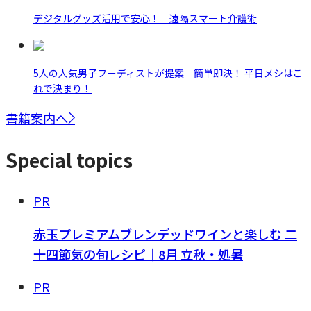
デジタルグッズ活用で安心！ 遠隔スマート介護術
5人の人気男子フーディストが提案 簡単即決！ 平日メシはこ
れで決まり！
書籍案内へ
Special topics
PR
赤玉プレミアムブレンデッドワインと楽しむ 二
十四節気の旬レシピ｜8月 立秋・処暑
PR