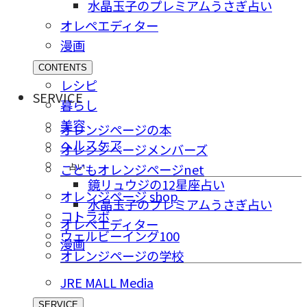
水晶玉子のプレミアムうさぎ占い
オレペエディター
漫画
CONTENTS
レシピ
SERVICE
暮らし
美容
オレンジページの本
ヘルスケア
オレンジページメンバーズ
占い
こどもオレンジページnet
鏡リュウジの12星座占い
オレンジページ shop
水晶玉子のプレミアムうさぎ占い
コトラボ
オレペエディター
ウェルビーイング100
漫画
オレンジページの学校
JRE MALL Media
SERVICE