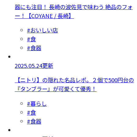
器にも注目！ 長崎の波佐見で味わう 絶品のフォ
ー！【COYANE / 長崎】
#おいしい店
#食
#食器
2025.05.24更新
【ニトリ】の隠れた名品レポ。２個で500円台の
『タンブラー』が可愛くて優秀！
#暮らし
#食
#食器