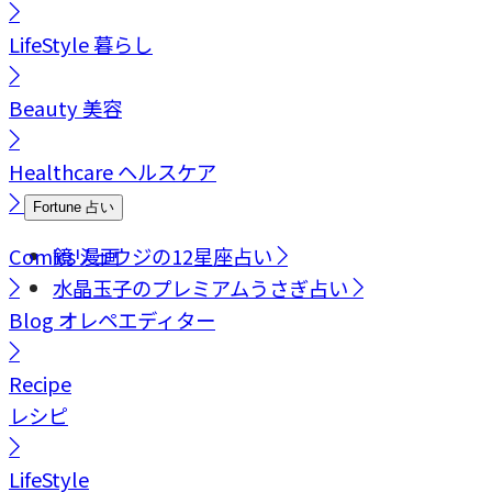
LifeStyle
暮らし
Beauty
美容
Healthcare
ヘルスケア
Fortune
占い
Comics
鏡リュウジの12星座占い
漫画
水晶玉子のプレミアムうさぎ占い
Blog
オレペエディター
Recipe
レシピ
LifeStyle