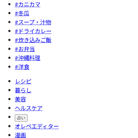
#カニカマ
#冬瓜
#スープ・汁物
#ドライカレー
#炊き込みご飯
#お弁当
#沖縄料理
#洋食
レシピ
暮らし
美容
ヘルスケア
占い
オレペエディター
漫画