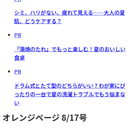
シミ、ハリがない、疲れて見える……大人の夏
肌、どうケアする？
PR
「蒲焼のたれ」でもっと楽しむ！夏のおいしい
食卓
PR
ドラム式とたて型のどちらがいい？わが家にぴ
ったりの一台で夏の洗濯トラブルでもう悩まな
い
オレンジページ 8/17号