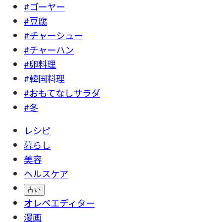
#ゴーヤー
#豆腐
#チャーシュー
#チャーハン
#卵料理
#韓国料理
#おもてなしサラダ
#冬
レシピ
暮らし
美容
ヘルスケア
占い
オレペエディター
漫画