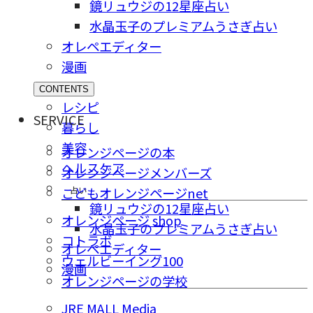
鏡リュウジの12星座占い
水晶玉子のプレミアムうさぎ占い
オレペエディター
漫画
CONTENTS
レシピ
SERVICE
暮らし
美容
オレンジページの本
ヘルスケア
オレンジページメンバーズ
占い
こどもオレンジページnet
鏡リュウジの12星座占い
オレンジページ shop
水晶玉子のプレミアムうさぎ占い
コトラボ
オレペエディター
ウェルビーイング100
漫画
オレンジページの学校
JRE MALL Media