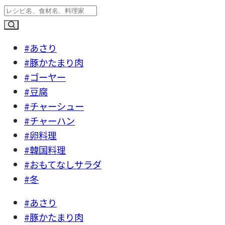
#あさり
#豚かたまり肉
#ゴーヤー
#豆腐
#チャーシュー
#チャーハン
#卵料理
#韓国料理
#おもてなしサラダ
#冬
#あさり
#豚かたまり肉