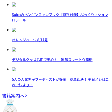
Suicaのペンギンファンブック【特別付録】ぷっくりマシュマ
ロシール
オレンジページ 8/17号
デジタルグッズ活用で安心！ 遠隔スマート介護術
5人の人気男子フーディストが提案 簡単即決！ 平日メシはこ
れで決まり！
書籍案内へ