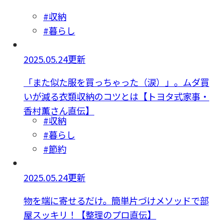
#収納
#暮らし
2025.05.24更新
「また似た服を買っちゃった（涙）」。ムダ買
いが減る衣類収納のコツとは【トヨタ式家事・
香村薫さん直伝】
#収納
#暮らし
#節約
2025.05.24更新
物を端に寄せるだけ。簡単片づけメソッドで部
屋スッキリ！【整理のプロ直伝】