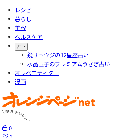
レシピ
暮らし
美容
ヘルスケア
占い
鏡リュウジの12星座占い
水晶玉子のプレミアムうさぎ占い
オレペエディター
漫画
0
0