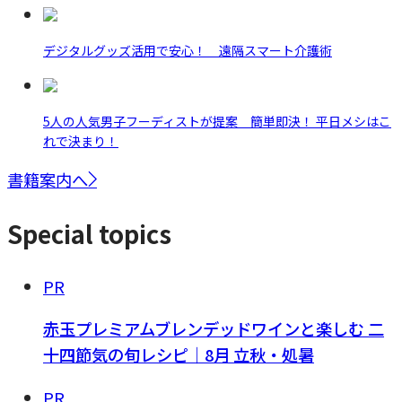
デジタルグッズ活用で安心！ 遠隔スマート介護術
5人の人気男子フーディストが提案 簡単即決！ 平日メシはこ
れで決まり！
書籍案内へ
Special topics
PR
赤玉プレミアムブレンデッドワインと楽しむ 二
十四節気の旬レシピ｜8月 立秋・処暑
PR