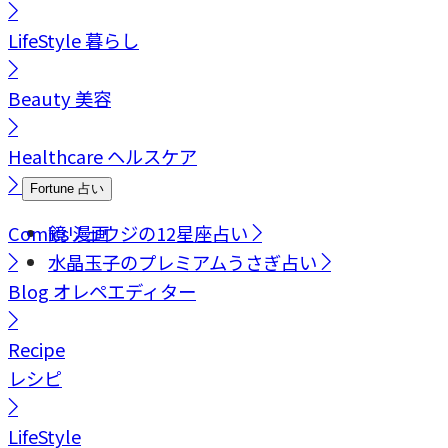
LifeStyle
暮らし
Beauty
美容
Healthcare
ヘルスケア
Fortune
占い
Comics
鏡リュウジの12星座占い
漫画
水晶玉子のプレミアムうさぎ占い
Blog
オレペエディター
Recipe
レシピ
LifeStyle