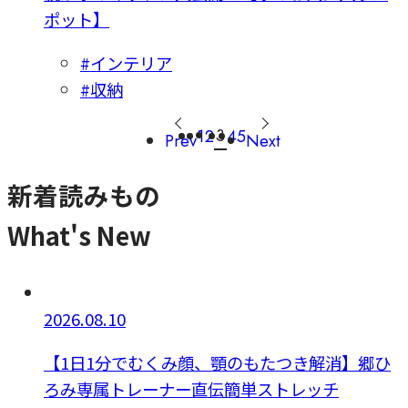
ポット】
#インテリア
#収納
3
1
2
4
5
Prev
Next
新着読みもの
What's New
2026.08.10
【1日1分でむくみ顔、顎のもたつき解消】郷ひ
ろみ専属トレーナー直伝簡単ストレッチ