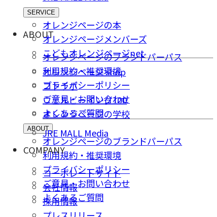
SERVICE
オレンジページの本
ABOUT
オレンジページメンバーズ
こどもオレンジページnet
オレンジページのブランドパーパス
利用規約・推奨環境
オレンジページ shop
プライバシーポリシー
コトラボ
ご意⾒・お問い合わせ
ウェルビーイング100
よくあるご質問
オレンジページの学校
ABOUT
JRE MALL Media
オレンジページのブランドパーパス
COMPANY
利用規約・推奨環境
プライバシーポリシー
コーポレートサイト
ご意⾒・お問い合わせ
会社情報
よくあるご質問
採⽤情報
プレスリリース