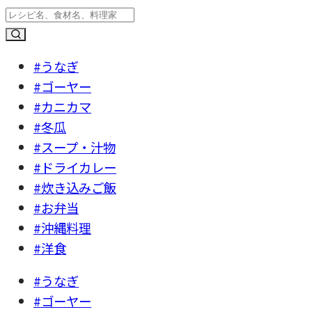
#うなぎ
#ゴーヤー
#カニカマ
#冬瓜
#スープ・汁物
#ドライカレー
#炊き込みご飯
#お弁当
#沖縄料理
#洋食
#うなぎ
#ゴーヤー