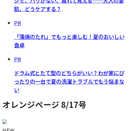
シミ、ハリがない、疲れて見える……大人の夏
肌、どうケアする？
PR
「蒲焼のたれ」でもっと楽しむ！夏のおいしい
食卓
PR
ドラム式とたて型のどちらがいい？わが家にぴ
ったりの一台で夏の洗濯トラブルでもう悩まな
い
オレンジページ 8/17号
NEW