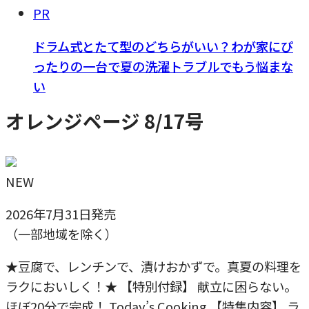
PR
ドラム式とたて型のどちらがいい？わが家にぴ
ったりの一台で夏の洗濯トラブルでもう悩まな
い
オレンジページ 8/17号
NEW
2026年7月31日発売
（一部地域を除く）
★豆腐で、レンチンで、漬けおかずで。真夏の料理を
ラクにおいしく！★ 【特別付録】 献立に困らない。
ほぼ20分で完成！ Today’s Cooking 【特集内容】 ラ