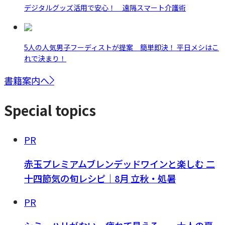
デジタルグッズ活用で安心！ 遠隔スマート介護術
5人の人気男子フーディストが提案 簡単即決！ 平日メシはこ
れで決まり！
書籍案内へ
Special topics
PR
赤玉プレミアムブレンデッドワインと楽しむ 二
十四節気の旬レシピ｜8月 立秋・処暑
PR