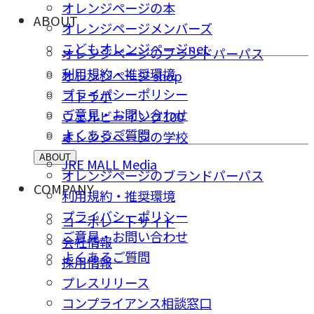
オレンジページの本
ABOUT
オレンジページメンバーズ
こどもオレンジページnet
オレンジページのブランドパーパス
利用規約・推奨環境
オレンジページ shop
プライバシーポリシー
コトラボ
ご意⾒・お問い合わせ
ウェルビーイング100
よくあるご質問
オレンジページの学校
ABOUT
JRE MALL Media
オレンジページのブランドパーパス
COMPANY
利用規約・推奨環境
プライバシーポリシー
コーポレートサイト
ご意⾒・お問い合わせ
会社情報
よくあるご質問
採⽤情報
プレスリリース
コンプライアンス相談窓⼝