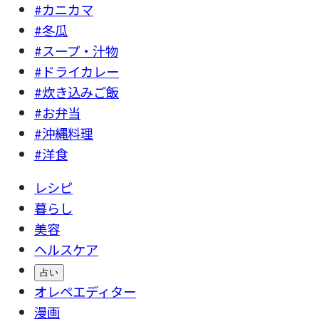
#カニカマ
#冬瓜
#スープ・汁物
#ドライカレー
#炊き込みご飯
#お弁当
#沖縄料理
#洋食
レシピ
暮らし
美容
ヘルスケア
占い
オレペエディター
漫画