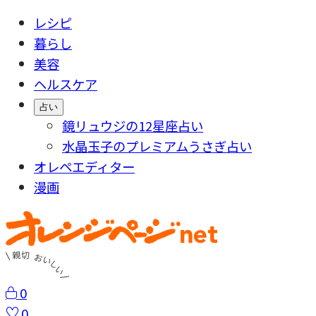
レシピ
暮らし
美容
ヘルスケア
占い
鏡リュウジの12星座占い
水晶玉子のプレミアムうさぎ占い
オレペエディター
漫画
0
0