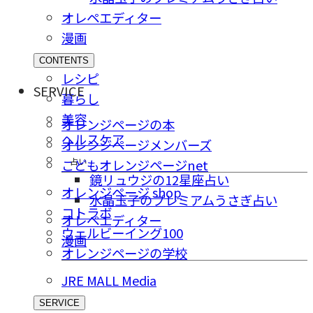
オレペエディター
漫画
CONTENTS
レシピ
SERVICE
暮らし
美容
オレンジページの本
ヘルスケア
オレンジページメンバーズ
占い
こどもオレンジページnet
鏡リュウジの12星座占い
オレンジページ shop
水晶玉子のプレミアムうさぎ占い
コトラボ
オレペエディター
ウェルビーイング100
漫画
オレンジページの学校
JRE MALL Media
SERVICE