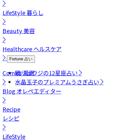
LifeStyle
暮らし
Beauty
美容
Healthcare
ヘルスケア
Fortune
占い
Comics
鏡リュウジの12星座占い
漫画
水晶玉子のプレミアムうさぎ占い
Blog
オレペエディター
Recipe
レシピ
LifeStyle