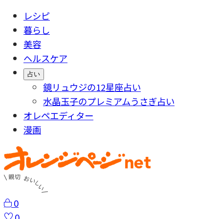
レシピ
暮らし
美容
ヘルスケア
占い
鏡リュウジの12星座占い
水晶玉子のプレミアムうさぎ占い
オレペエディター
漫画
0
0