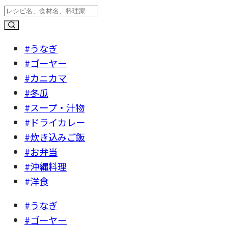
#うなぎ
#ゴーヤー
#カニカマ
#冬瓜
#スープ・汁物
#ドライカレー
#炊き込みご飯
#お弁当
#沖縄料理
#洋食
#うなぎ
#ゴーヤー