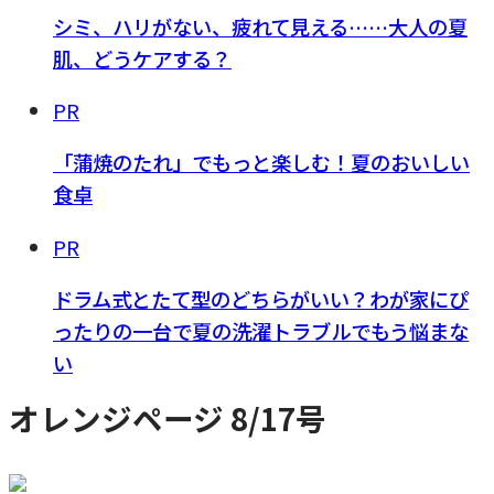
シミ、ハリがない、疲れて見える……大人の夏
肌、どうケアする？
PR
「蒲焼のたれ」でもっと楽しむ！夏のおいしい
食卓
PR
ドラム式とたて型のどちらがいい？わが家にぴ
ったりの一台で夏の洗濯トラブルでもう悩まな
い
オレンジページ 8/17号