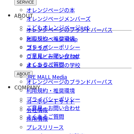
SERVICE
オレンジページの本
ABOUT
オレンジページメンバーズ
こどもオレンジページnet
オレンジページのブランドパーパス
利用規約・推奨環境
オレンジページ shop
プライバシーポリシー
コトラボ
ご意⾒・お問い合わせ
ウェルビーイング100
よくあるご質問
オレンジページの学校
ABOUT
JRE MALL Media
オレンジページのブランドパーパス
COMPANY
利用規約・推奨環境
プライバシーポリシー
コーポレートサイト
ご意⾒・お問い合わせ
会社情報
よくあるご質問
採⽤情報
プレスリリース