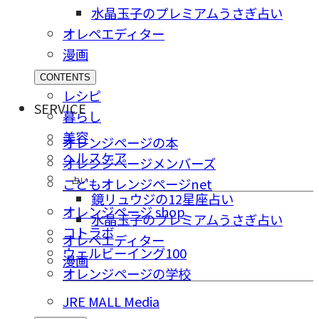
水晶玉子のプレミアムうさぎ占い
オレペエディター
漫画
CONTENTS
レシピ
SERVICE
暮らし
美容
オレンジページの本
ヘルスケア
オレンジページメンバーズ
占い
こどもオレンジページnet
鏡リュウジの12星座占い
オレンジページ shop
水晶玉子のプレミアムうさぎ占い
コトラボ
オレペエディター
ウェルビーイング100
漫画
オレンジページの学校
JRE MALL Media