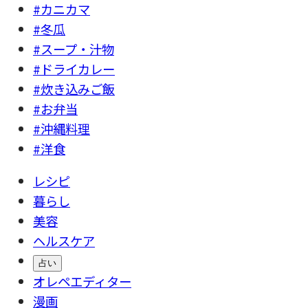
#カニカマ
#冬瓜
#スープ・汁物
#ドライカレー
#炊き込みご飯
#お弁当
#沖縄料理
#洋食
レシピ
暮らし
美容
ヘルスケア
占い
オレペエディター
漫画