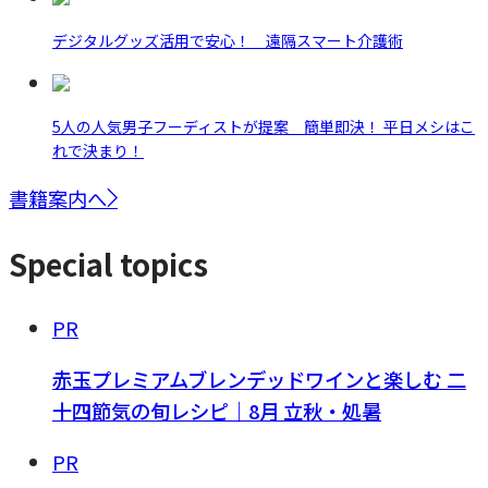
デジタルグッズ活用で安心！ 遠隔スマート介護術
5人の人気男子フーディストが提案 簡単即決！ 平日メシはこ
れで決まり！
書籍案内へ
Special topics
PR
赤玉プレミアムブレンデッドワインと楽しむ 二
十四節気の旬レシピ｜8月 立秋・処暑
PR