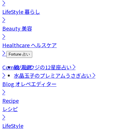
LifeStyle
暮らし
Beauty
美容
Healthcare
ヘルスケア
Fortune
占い
Comics
鏡リュウジの12星座占い
漫画
水晶玉子のプレミアムうさぎ占い
Blog
オレペエディター
Recipe
レシピ
LifeStyle