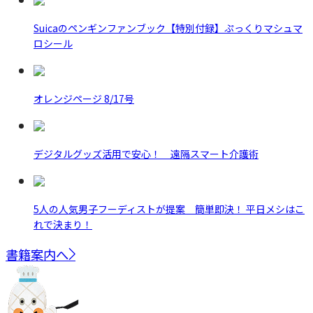
Suicaのペンギンファンブック【特別付録】ぷっくりマシュマ
ロシール
オレンジページ 8/17号
デジタルグッズ活用で安心！ 遠隔スマート介護術
5人の人気男子フーディストが提案 簡単即決！ 平日メシはこ
れで決まり！
書籍案内へ