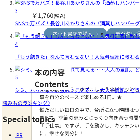
3
￥1,760
(税込)
SNSで万バズ！長谷川あかりさんの『酒蒸しハンバー
ネット書店で購入
デジタル
4
「もう飽きた」なんて言わせない！人気料理家に教わる
本の内容
5
Contents
★春の桜餅から、ゆずこしょうのピリッとし
シミ、ハリがない、疲れて見える……大人の夏肌、どう
事を自分のペースで楽しめる1冊。★
読みものランキング
慌ただしい毎日の中で、台所に立つ時間はつ
Special topics
まって、季節の恵みとじっくり向き合う時間
「手仕事」ですが、手を動かし、キッチンい
に、幸せな気分に！
PR