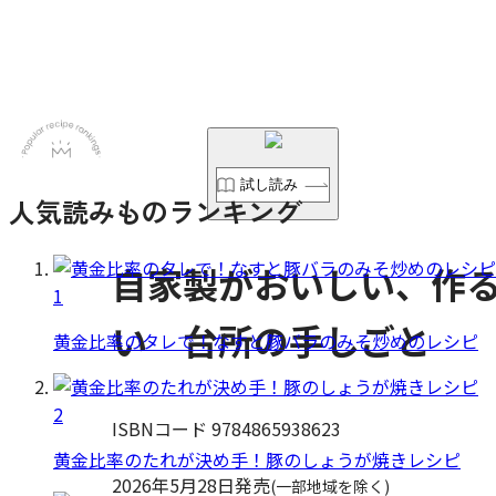
試し読み
人気読みものランキング
自家製がおいしい、作
1
い 台所の手しごと
黄金比率のタレで！なすと豚バラのみそ炒めのレシピ
2
ISBNコード 9784865938623
黄金比率のたれが決め手！豚のしょうが焼きレシピ
2026年5月28日発売
(一部地域を除く)