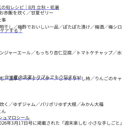
の旬レシピ｜8月 立秋・処暑
お赤飯を炊く／甘夏ゼリー
仕事
用干し／梅酢でおいしい一品／ぽたぽた漬け／梅酒／梅シロ
ケアする？
ンジャーエール／もっちり杏仁豆腐／トマトケチャップ／水
一台で夏の洗濯トラブルでもう悩まない
も／濃厚ピーナッツバター／しっとり干し柿／りんごのキャ
炊く／ゆずジャム／パリポリゆず大根／みかん大福
とん
マシュマロシール
2026年3月17日号に掲載された「週末楽しむ 小さな手しごと」