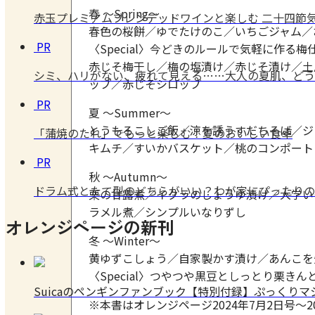
春 ～Spring～
赤玉プレミアムブレンデッドワインと楽しむ 二十四節気
春色の桜餅／ゆでたけのこ／いちごジャム／
PR
〈Special〉今どきのルールで気軽に作る梅
赤じそ梅干し／梅の塩漬け／赤じそ漬け／土
シミ、ハリがない、疲れて見える……大人の夏肌、どう
ップ／赤じそシロップ
PR
夏 ～Summer～
とうもろこしご飯／涼を誘うすだちそば／ジ
「蒲焼のたれ」でもっと楽しむ！夏のおいしい食卓
キムチ／すいかバスケット／桃のコンポート
PR
秋 ～Autumn～
ドラム式とたて型のどちらがいい？わが家にぴったりの
栗の甘露煮／イクラのしょうゆ漬け／大学い
ラメル煮／シンプルいなりずし
オレンジページの新刊
冬 ～Winter～
黄ゆずこしょう／自家製かす漬け／あんこを
〈Special〉つやつや黒豆としっとり栗きん
Suicaのペンギンファンブック【特別付録】ぷっくり
※本書はオレンジページ2024年7月2日号～