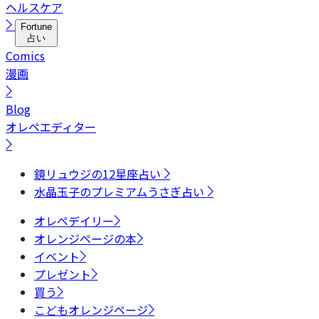
ヘルスケア
Fortune
占い
Comics
漫画
Blog
オレペエディター
鏡リュウジの12星座占い
水晶玉子のプレミアムうさぎ占い
オレペデイリー
オレンジページの本
イベント
プレゼント
買う
こどもオレンジページ