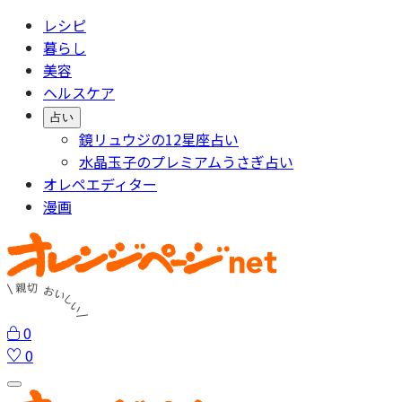
レシピ
暮らし
美容
ヘルスケア
占い
鏡リュウジの12星座占い
水晶玉子のプレミアムうさぎ占い
オレペエディター
漫画
0
0