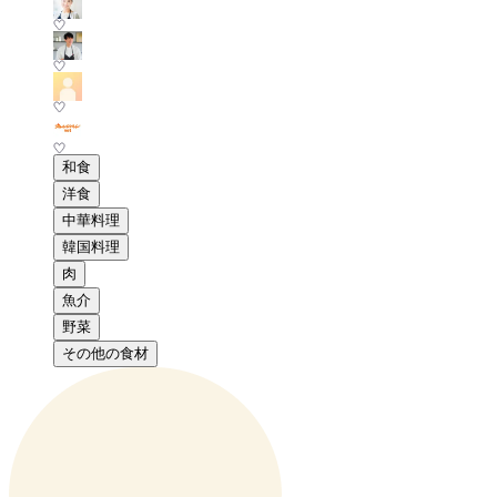
和食
洋食
中華料理
韓国料理
肉
魚介
野菜
その他の食材