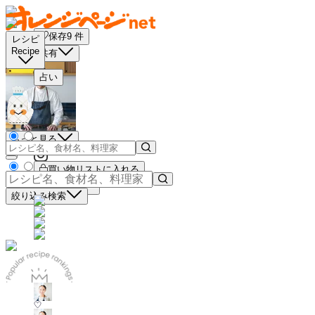
保存
9
件
レシピ
Recipe
共有
占い
もっと見る
買い物リストに入れる
材料コピー
絞り込み検索