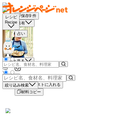
保存
9
件
レシピ
Recipe
共有
占い
もっと見る
－
＋
買い物リストに入れる
絞り込み検索
材料コピー