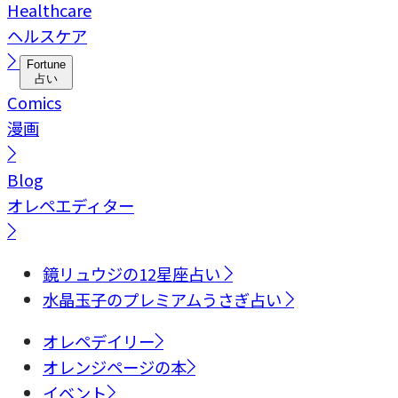
Healthcare
ヘルスケア
Fortune
占い
Comics
漫画
Blog
オレペエディター
鏡リュウジの12星座占い
水晶玉子のプレミアムうさぎ占い
オレペデイリー
オレンジページの本
イベント