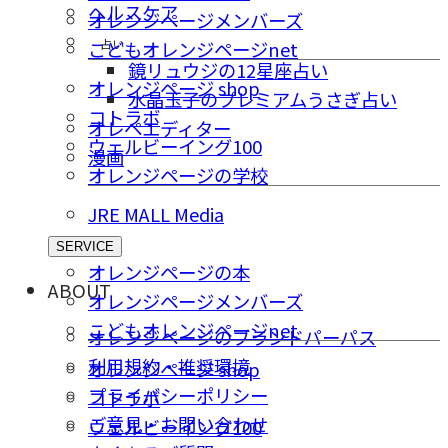
ヘルスケア
オレンジページメンバーズ
占い
こどもオレンジページnet
鏡リュウジの12星座占い
オレンジページ shop
水晶玉子のプレミアムうさぎ占い
コトラボ
オレペエディター
ウェルビーイング100
漫画
オレンジページの学校
JRE MALL Media
SERVICE
オレンジページの本
ABOUT
オレンジページメンバーズ
こどもオレンジページnet
オレンジページのブランドパーパス
利用規約・推奨環境
オレンジページ shop
プライバシーポリシー
コトラボ
ご意⾒・お問い合わせ
ウェルビーイング100