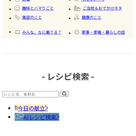
ード
趣味とハマりごと
ご当地＆おでかけネタ
#かき
美容のこと
健康のこと
氷
みんな、なに着てる？
家事・家電・暮らしの話
おいしいもの発見
今日、何作った？
- レシピ検索 -
#調味
料・
香辛
今日の献立
料
AIレシピ検索