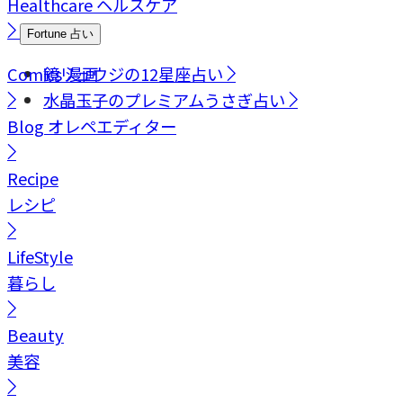
Healthcare
ヘルスケア
Fortune
占い
Comics
鏡リュウジの12星座占い
漫画
水晶玉子のプレミアムうさぎ占い
Blog
オレペエディター
Recipe
レシピ
LifeStyle
暮らし
Beauty
美容