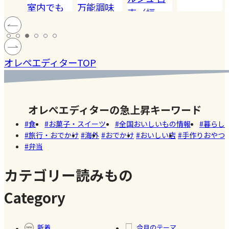
でも
万能調味
【夏休み
恵（福
ハードル
!! 愛
料【塩レ
の学童弁
岡）
の高い
ン
モン】を
当】小学
#健康
#レモ
#お弁
［サング
蓄積
仕込んで
マツコの
生ママの
#ファ
ン
当
オレぺエディターTOP
ラス］
中症
みた！
知らない
リアルな
ッシ
ウン
世界でも
お弁当事
ョン
#おい
し
紹介され
情を大公
しい
オレぺエディターの急上昇キーワード
た!珍しく
開
店
食
お菓子・スイーツ
全国おいしいもの情報
暮らし
て美味し
旅行・おでかけ
海外
おでかけ
おいしい店
手作りおやつ
いかき氷
弁当
名店【夏
のスイー
カテゴリー読みもの
ツ商品】
Category
#暮ら
#自家
#冷凍
#健康
し
製フ
食品
新着
今月のテーマ