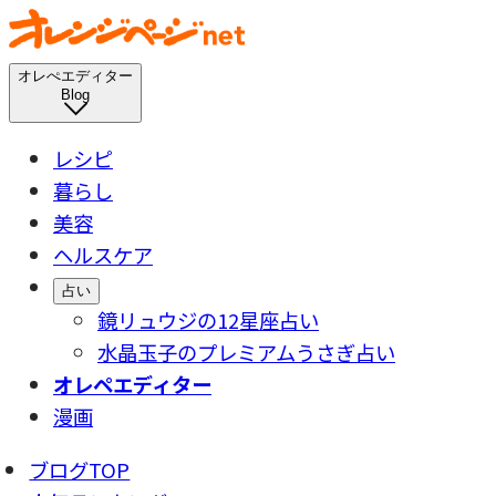
オレぺエディター
Blog
レシピ
暮らし
美容
ヘルスケア
占い
鏡リュウジの12星座占い
水晶玉子のプレミアムうさぎ占い
オレペエディター
漫画
ブログTOP