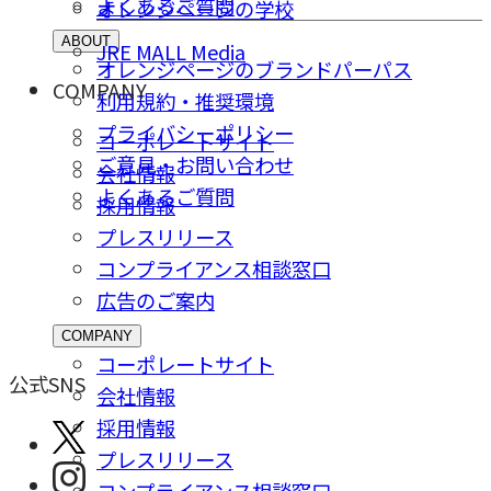
よくあるご質問
オレンジページの学校
ABOUT
JRE MALL Media
オレンジページのブランドパーパス
COMPANY
利用規約・推奨環境
プライバシーポリシー
コーポレートサイト
ご意⾒・お問い合わせ
会社情報
よくあるご質問
採⽤情報
プレスリリース
コンプライアンス相談窓⼝
広告のご案内
COMPANY
コーポレートサイト
公式SNS
会社情報
採⽤情報
プレスリリース