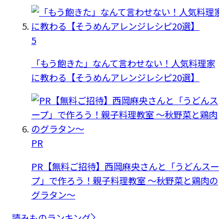
5
「もう飽きた」なんて言わせない！人気料理家
に教わる【そうめんアレンジレシピ20選】
PR
PR【無料ご招待】西岡麻央さんと「うどんスー
プ」で作ろう！親子料理教室 ～秋野菜と鶏肉の
グラタン～
読みものランキング