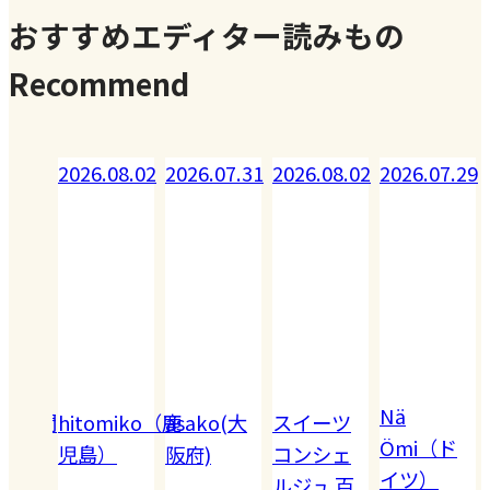
おすすめエディター読みもの
Recommend
08.02
2026.07.31
2026.08.02
2026.07.29
2026.07.28
Nä
omiko（鹿
asako(大
スイーツ
Akiko（愛
Ömi（ド
）
阪府)
コンシェ
知）
イツ）
ルジュ 百