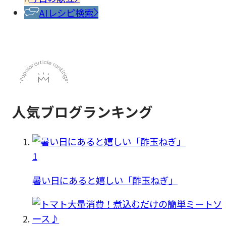
料
AIレシピ検索
人気ブログランキング
1
暑い日にあると嬉しい「酢玉ねぎ」