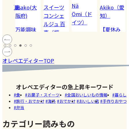
Nä
omiko（鹿
asako(大
スイーツ
Akiko（愛
Ömi（ド
）
阪府)
コンシェ
知）
イツ）
ルジュ 百
でも
万能調味
【夏休み
恵（福
ハードル
!! 愛
料【塩レ
の学童弁
岡）
の高い
ン
モン】を
当】小学
#健康
#レモ
#お弁
［サング
蓄積
仕込んで
マツコの
生ママの
#ファ
ン
当
オレぺエディターTOP
ラス］
中症
みた！
知らない
リアルな
ッシ
ウン
世界でも
お弁当事
ョン
#おい
し
紹介され
情を大公
しい
オレぺエディターの急上昇キーワード
た!珍しく
開
店
食
お菓子・スイーツ
全国おいしいもの情報
暮らし
て美味し
旅行・おでかけ
海外
おでかけ
おいしい店
手作りおやつ
いかき氷
弁当
名店【夏
のスイー
カテゴリー読みもの