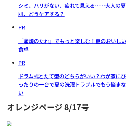
シミ、ハリがない、疲れて見える……大人の夏
肌、どうケアする？
PR
「蒲焼のたれ」でもっと楽しむ！夏のおいしい
食卓
PR
ドラム式とたて型のどちらがいい？わが家にぴ
ったりの一台で夏の洗濯トラブルでもう悩まな
い
オレンジページ 8/17号