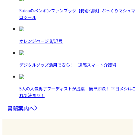
Suicaのペンギンファンブック【特別付録】ぷっくりマシュ
ロシール
オレンジページ 8/17号
デジタルグッズ活用で安心！ 遠隔スマート介護術
5人の人気男子フーディストが提案 簡単即決！ 平日メシは
れで決まり！
書籍案内へ