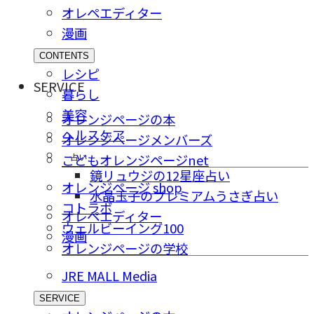
オレペエディター
漫画
CONTENTS
レシピ
SERVICE
暮らし
美容
オレンジページの本
ヘルスケア
オレンジページメンバーズ
占い
こどもオレンジページnet
鏡リュウジの12星座占い
オレンジページ shop
水晶玉子のプレミアムうさぎ占い
コトラボ
オレペエディター
ウェルビーイング100
漫画
オレンジページの学校
JRE MALL Media
SERVICE