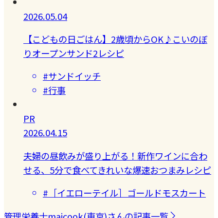
2026.05.04
【こどもの日ごはん】2歳頃からOK♪こいのぼ
りオープンサンド2レシピ
#サンドイッチ
#行事
PR
2026.04.15
夫婦の昼飲みが盛り上がる！新作ワインに合わ
せる、5分で食べてきれいな爆速おつまみレシピ
#［イエローテイル］ゴールドモスカート
管理栄養士maicook(東京)さんの記事一覧