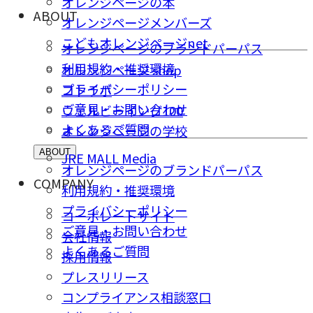
オレンジページの本
ABOUT
オレンジページメンバーズ
こどもオレンジページnet
オレンジページのブランドパーパス
利用規約・推奨環境
オレンジページ shop
プライバシーポリシー
コトラボ
ご意⾒・お問い合わせ
ウェルビーイング100
よくあるご質問
オレンジページの学校
ABOUT
JRE MALL Media
オレンジページのブランドパーパス
COMPANY
利用規約・推奨環境
プライバシーポリシー
コーポレートサイト
ご意⾒・お問い合わせ
会社情報
よくあるご質問
採⽤情報
プレスリリース
コンプライアンス相談窓⼝