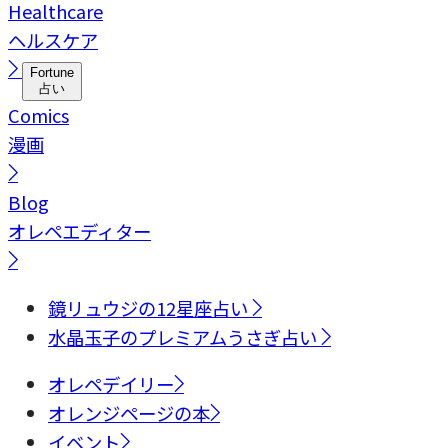
Healthcare
ヘルスケア
Fortune
占い
Comics
漫画
Blog
オレペエディター
鏡リュウジの12星座占い
水晶玉子のプレミアムうさぎ占い
オレペデイリー
オレンジページの本
イベント