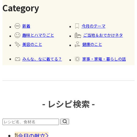
ツ商品】
Category
#暮ら
#自家
#冷凍
#健康
し
製フ
食品
新着
今月のテーマ
ード
趣味とハマりごと
ご当地＆おでかけネタ
#かき
美容のこと
健康のこと
氷
みんな、なに着てる？
家事・家電・暮らしの話
おいしいもの発見
今日、何作った？
- レシピ検索 -
#調味
料・
香辛
今日の献立