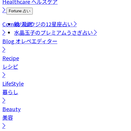
Healthcare
ヘルスケア
Fortune
占い
Comics
鏡リュウジの12星座占い
漫画
水晶玉子のプレミアムうさぎ占い
Blog
オレペエディター
Recipe
レシピ
LifeStyle
暮らし
Beauty
美容