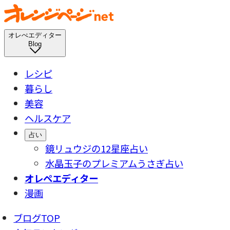
オレぺエディター
Blog
レシピ
暮らし
美容
ヘルスケア
占い
鏡リュウジの12星座占い
水晶玉子のプレミアムうさぎ占い
オレペエディター
漫画
ブログTOP