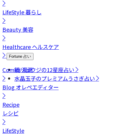
LifeStyle
暮らし
Beauty
美容
Healthcare
ヘルスケア
Fortune
占い
Comics
鏡リュウジの12星座占い
漫画
水晶玉子のプレミアムうさぎ占い
Blog
オレペエディター
Recipe
レシピ
LifeStyle