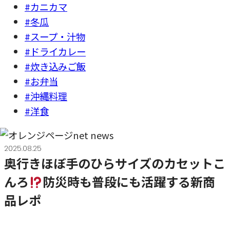
#カニカマ
#冬瓜
#スープ・汁物
#ドライカレー
#炊き込みご飯
#お弁当
#沖縄料理
#洋食
2025.08.25
奥行きほぼ手のひらサイズのカセットこ
んろ
防災時も普段にも活躍する新商
品レポ