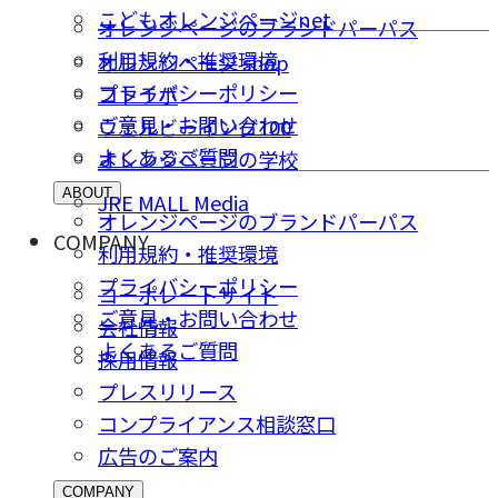
こどもオレンジページnet
オレンジページのブランドパーパス
利用規約・推奨環境
オレンジページ shop
プライバシーポリシー
コトラボ
ご意⾒・お問い合わせ
ウェルビーイング100
よくあるご質問
オレンジページの学校
ABOUT
JRE MALL Media
オレンジページのブランドパーパス
COMPANY
利用規約・推奨環境
プライバシーポリシー
コーポレートサイト
ご意⾒・お問い合わせ
会社情報
よくあるご質問
採⽤情報
プレスリリース
コンプライアンス相談窓⼝
広告のご案内
COMPANY