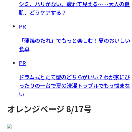
シミ、ハリがない、疲れて見える……大人の夏
肌、どうケアする？
PR
「蒲焼のたれ」でもっと楽しむ！夏のおいしい
食卓
PR
ドラム式とたて型のどちらがいい？わが家にぴ
ったりの一台で夏の洗濯トラブルでもう悩まな
い
オレンジページ 8/17号