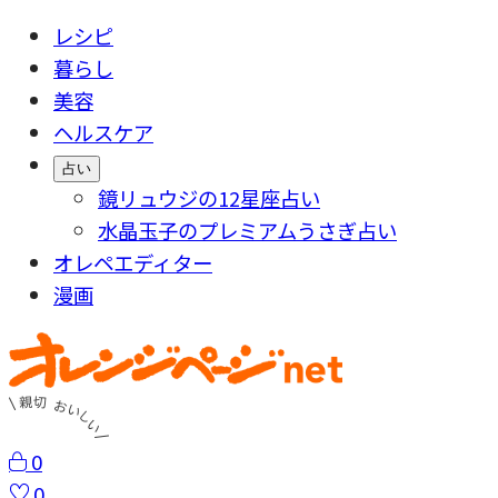
レシピ
暮らし
美容
ヘルスケア
占い
鏡リュウジの12星座占い
水晶玉子のプレミアムうさぎ占い
オレペエディター
漫画
0
0