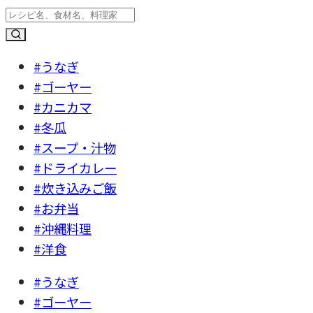
#うなぎ
#ゴーヤー
#カニカマ
#冬瓜
#スープ・汁物
#ドライカレー
#炊き込みご飯
#お弁当
#沖縄料理
#洋食
#うなぎ
#ゴーヤー