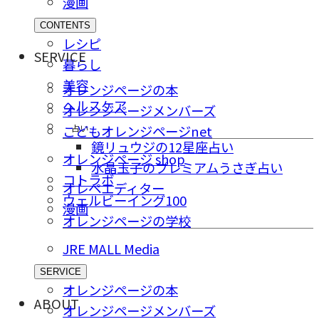
漫画
CONTENTS
レシピ
SERVICE
暮らし
美容
オレンジページの本
ヘルスケア
オレンジページメンバーズ
占い
こどもオレンジページnet
鏡リュウジの12星座占い
オレンジページ shop
水晶玉子のプレミアムうさぎ占い
コトラボ
オレペエディター
ウェルビーイング100
漫画
オレンジページの学校
JRE MALL Media
SERVICE
オレンジページの本
ABOUT
オレンジページメンバーズ