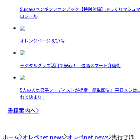
Suicaのペンギンファンブック【特別付録】ぷっくりマシュ
ロシール
オレンジページ 8/17号
デジタルグッズ活用で安心！ 遠隔スマート介護術
5人の人気男子フーディストが提案 簡単即決！ 平日メシは
れで決まり！
書籍案内へ
ホーム
オレペnet news
オレペnet news
奥行きほ