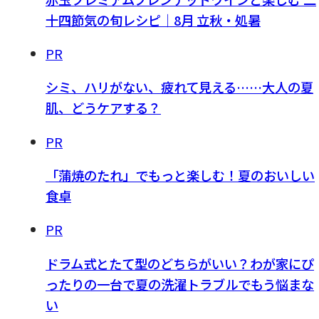
十四節気の旬レシピ｜8月 立秋・処暑
PR
シミ、ハリがない、疲れて見える……大人の夏
肌、どうケアする？
PR
「蒲焼のたれ」でもっと楽しむ！夏のおいしい
食卓
PR
ドラム式とたて型のどちらがいい？わが家にぴ
ったりの一台で夏の洗濯トラブルでもう悩まな
い