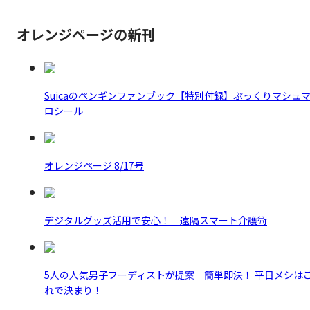
オレンジページの新刊
Suicaのペンギンファンブック【特別付録】ぷっくりマシュ
ロシール
オレンジページ 8/17号
デジタルグッズ活用で安心！ 遠隔スマート介護術
5人の人気男子フーディストが提案 簡単即決！ 平日メシは
れで決まり！