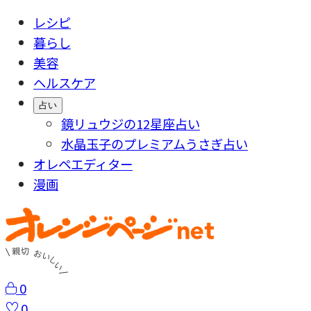
レシピ
暮らし
美容
ヘルスケア
占い
鏡リュウジの12星座占い
水晶玉子のプレミアムうさぎ占い
オレペエディター
漫画
0
0