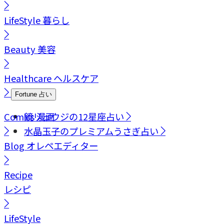
LifeStyle
暮らし
Beauty
美容
Healthcare
ヘルスケア
Fortune
占い
Comics
鏡リュウジの12星座占い
漫画
水晶玉子のプレミアムうさぎ占い
Blog
オレペエディター
Recipe
レシピ
LifeStyle