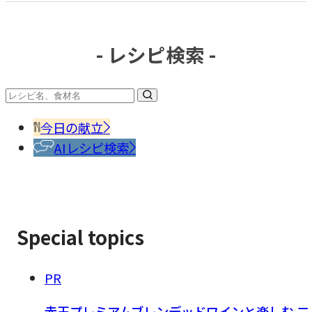
の
ペ
ー
- レシピ検索 -
ジ
送
り
今日の献立
AIレシピ検索
Special topics
PR
赤玉プレミアムブレンデッドワインと楽しむ 二