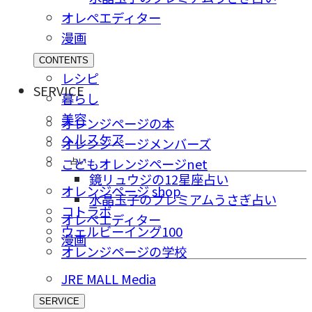
オレペエディター
漫画
CONTENTS
レシピ
SERVICE
暮らし
美容
オレンジページの本
ヘルスケア
オレンジページメンバーズ
占い
こどもオレンジページnet
鏡リュウジの12星座占い
オレンジページ shop
水晶玉子のプレミアムうさぎ占い
コトラボ
オレペエディター
ウェルビーイング100
漫画
オレンジページの学校
JRE MALL Media
SERVICE