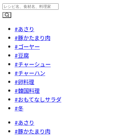
#あさり
#豚かたまり肉
#ゴーヤー
#豆腐
#チャーシュー
#チャーハン
#卵料理
#韓国料理
#おもてなしサラダ
#冬
#あさり
#豚かたまり肉