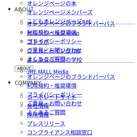
オレンジページの本
ABOUT
オレンジページメンバーズ
こどもオレンジページnet
オレンジページのブランドパーパス
利用規約・推奨環境
オレンジページ shop
プライバシーポリシー
コトラボ
ご意⾒・お問い合わせ
ウェルビーイング100
よくあるご質問
オレンジページの学校
ABOUT
JRE MALL Media
オレンジページのブランドパーパス
COMPANY
利用規約・推奨環境
プライバシーポリシー
コーポレートサイト
ご意⾒・お問い合わせ
会社情報
よくあるご質問
採⽤情報
プレスリリース
コンプライアンス相談窓⼝