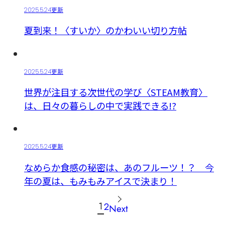
2025.5.24更新
夏到来！〈すいか〉のかわいい切り方帖
2025.5.24更新
世界が注目する次世代の学び〈STEAM教育〉
は、日々の暮らしの中で実践できる!?
2025.5.24更新
なめらか食感の秘密は、あのフルーツ！？ 今
年の夏は、もみもみアイスで決まり！
投
1
2
Next
稿