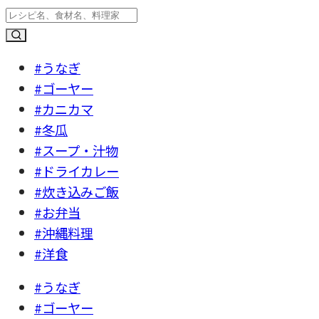
#うなぎ
#ゴーヤー
#カニカマ
#冬瓜
#スープ・汁物
#ドライカレー
#炊き込みご飯
#お弁当
#沖縄料理
#洋食
#うなぎ
#ゴーヤー