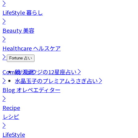
LifeStyle
暮らし
Beauty
美容
Healthcare
ヘルスケア
Fortune
占い
Comics
鏡リュウジの12星座占い
漫画
水晶玉子のプレミアムうさぎ占い
Blog
オレペエディター
Recipe
レシピ
LifeStyle