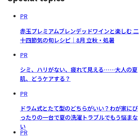
PR
赤玉プレミアムブレンデッドワインと楽しむ 二
十四節気の旬レシピ｜8月 立秋・処暑
PR
シミ、ハリがない、疲れて見える……大人の夏
肌、どうケアする？
PR
ドラム式とたて型のどちらがいい？わが家にぴ
ったりの一台で夏の洗濯トラブルでもう悩まな
い
PR