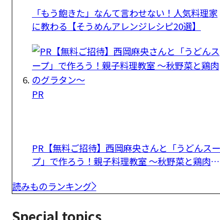
「もう飽きた」なんて言わせない！人気料理家
に教わる【そうめんアレンジレシピ20選】
PR
PR【無料ご招待】西岡麻央さんと「うどんス
プ」で作ろう！親子料理教室 ～秋野菜と鶏肉の
グラタン～
読みものランキング
Special topics