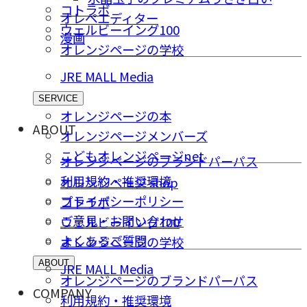
コトラボ
オレペエディター
ウェルビーイング100
漫画
オレンジページの学校
JRE MALL Media
SERVICE
オレンジページの本
ABOUT
オレンジページメンバーズ
こどもオレンジページnet
オレンジページのブランドパーパス
利用規約・推奨環境
オレンジページ shop
プライバシーポリシー
コトラボ
ご意⾒・お問い合わせ
ウェルビーイング100
よくあるご質問
オレンジページの学校
ABOUT
JRE MALL Media
オレンジページのブランドパーパス
COMPANY
利用規約・推奨環境