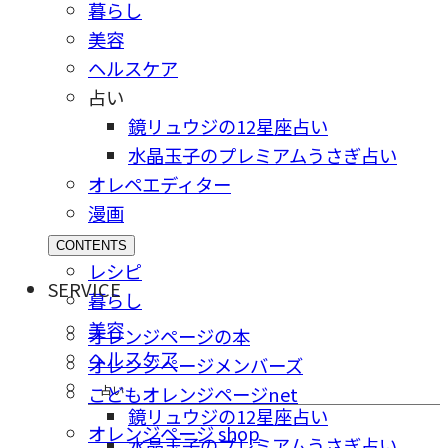
暮らし
美容
ヘルスケア
占い
鏡リュウジの12星座占い
水晶玉子のプレミアムうさぎ占い
オレペエディター
漫画
CONTENTS
レシピ
SERVICE
暮らし
美容
オレンジページの本
ヘルスケア
オレンジページメンバーズ
占い
こどもオレンジページnet
鏡リュウジの12星座占い
オレンジページ shop
水晶玉子のプレミアムうさぎ占い