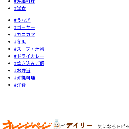
#沖縄料理
#洋食
#うなぎ
#ゴーヤー
#カニカマ
#冬瓜
#スープ・汁物
#ドライカレー
#炊き込みご飯
#お弁当
#沖縄料理
#洋食
気になるトピッ