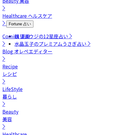
Beauty
美容
Healthcare
ヘルスケア
Fortune
占い
Comics
鏡リュウジの12星座占い
漫画
水晶玉子のプレミアムうさぎ占い
Blog
オレペエディター
Recipe
レシピ
LifeStyle
暮らし
Beauty
美容
Healthcare