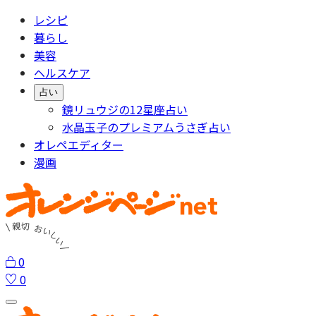
レシピ
暮らし
美容
ヘルスケア
占い
鏡リュウジの12星座占い
水晶玉子のプレミアムうさぎ占い
オレペエディター
漫画
0
0