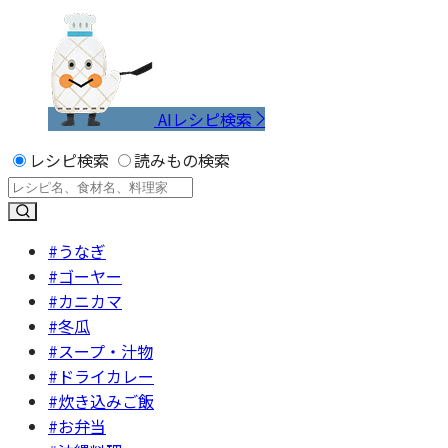
AIレシピ検索
レシピ検索
読みもの検索
#うなぎ
#ゴーヤー
#カニカマ
#冬瓜
#スープ・汁物
#ドライカレー
#炊き込みご飯
#お弁当