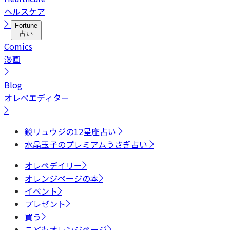
ヘルスケア
Fortune
占い
Comics
漫画
Blog
オレペエディター
鏡リュウジの12星座占い
水晶玉子のプレミアムうさぎ占い
オレペデイリー
オレンジページの本
イベント
プレゼント
買う
こどもオレンジページ