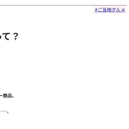
ご当地グルメ
って？
ー商品
。
……。